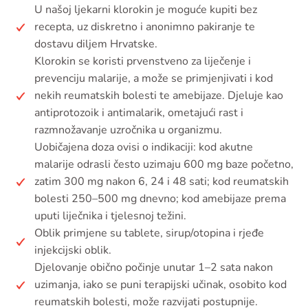
U našoj ljekarni klorokin je moguće kupiti bez
recepta, uz diskretno i anonimno pakiranje te
dostavu diljem Hrvatske.
Klorokin se koristi prvenstveno za liječenje i
prevenciju malarije, a može se primjenjivati i kod
nekih reumatskih bolesti te amebijaze. Djeluje kao
antiprotozoik i antimalarik, ometajući rast i
razmnožavanje uzročnika u organizmu.
Uobičajena doza ovisi o indikaciji: kod akutne
malarije odrasli često uzimaju 600 mg baze početno,
zatim 300 mg nakon 6, 24 i 48 sati; kod reumatskih
bolesti 250–500 mg dnevno; kod amebijaze prema
uputi liječnika i tjelesnoj težini.
Oblik primjene su tablete, sirup/otopina i rjeđe
injekcijski oblik.
Djelovanje obično počinje unutar 1–2 sata nakon
uzimanja, iako se puni terapijski učinak, osobito kod
reumatskih bolesti, može razvijati postupnije.