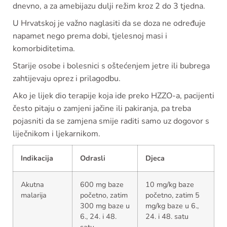
dnevno, a za amebijazu dulji režim kroz 2 do 3 tjedna.
U Hrvatskoj je važno naglasiti da se doza ne određuje
napamet nego prema dobi, tjelesnoj masi i
komorbiditetima.
Starije osobe i bolesnici s oštećenjem jetre ili bubrega
zahtijevaju oprez i prilagodbu.
Ako je lijek dio terapije koja ide preko HZZO-a, pacijenti
često pitaju o zamjeni jačine ili pakiranja, pa treba
pojasniti da se zamjena smije raditi samo uz dogovor s
liječnikom i ljekarnikom.
Indikacija
Odrasli
Djeca
Akutna
600 mg baze
10 mg/kg baze
malarija
početno, zatim
početno, zatim 5
300 mg baze u
mg/kg baze u 6.,
6., 24. i 48.
24. i 48. satu