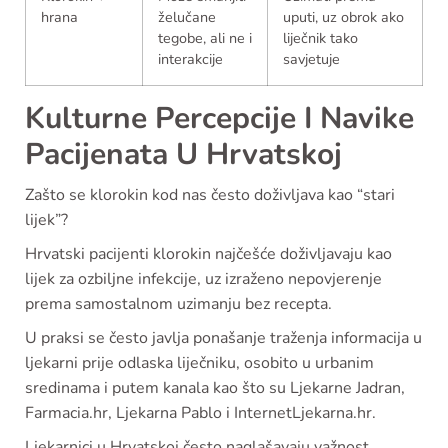
hrana
želučane
uputi, uz obrok ako
tegobe, ali ne i
liječnik tako
interakcije
savjetuje
Kulturne Percepcije I Navike
Pacijenata U Hrvatskoj
Zašto se klorokin kod nas često doživljava kao “stari
lijek”?
Hrvatski pacijenti klorokin najčešće doživljavaju kao
lijek za ozbiljne infekcije, uz izraženo nepovjerenje
prema samostalnom uzimanju bez recepta.
U praksi se često javlja ponašanje traženja informacija u
ljekarni prije odlaska liječniku, osobito u urbanim
sredinama i putem kanala kao što su Ljekarne Jadran,
Farmacia.hr, Ljekarna Pablo i InternetLjekarna.hr.
Ljekarnici u Hrvatskoj često naglašavaju važnost