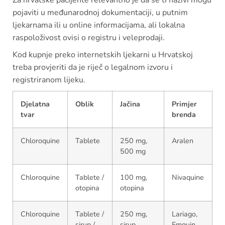
Za hrvatske pacijente relevantno je da se ti nazivi mogu
pojaviti u međunarodnoj dokumentaciji, u putnim
ljekarnama ili u online informacijama, ali lokalna
raspoloživost ovisi o registru i veleprodaji.
Kod kupnje preko internetskih ljekarni u Hrvatskoj
treba provjeriti da je riječ o legalnom izvoru i
registriranom lijeku.
Djelatna
Oblik
Jačina
Primjer
tvar
brenda
Chloroquine
Tablete
250 mg,
Aralen
500 mg
Chloroquine
Tablete /
100 mg,
Nivaquine
otopina
otopina
Chloroquine
Tablete /
250 mg,
Lariago,
sirup /
sirup,
Emquin