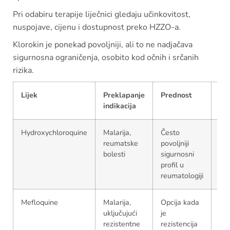
Pri odabiru terapije liječnici gledaju učinkovitost,
nuspojave, cijenu i dostupnost preko HZZO-a.
Klorokin je ponekad povoljniji, ali to ne nadjačava
sigurnosna ograničenja, osobito kod očnih i srčanih
rizika.
Lijek
Preklapanje
Prednost
Op
indikacija
Hydroxychloroquine
Malarija,
Često
I d
reumatske
povoljniji
zah
bolesti
sigurnosni
na
profil u
vid
reumatologiji
Mefloquine
Malarija,
Opcija kada
Po
uključujući
je
paž
rezistentne
rezistencija
zb