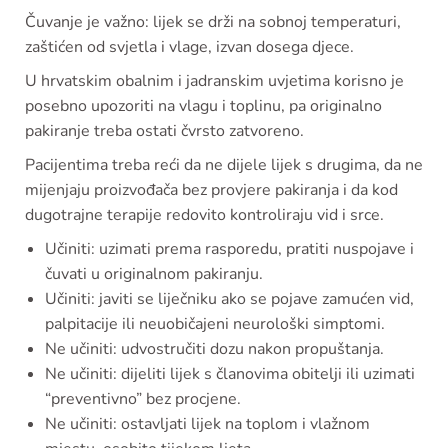
Čuvanje je važno: lijek se drži na sobnoj temperaturi,
zaštićen od svjetla i vlage, izvan dosega djece.
U hrvatskim obalnim i jadranskim uvjetima korisno je
posebno upozoriti na vlagu i toplinu, pa originalno
pakiranje treba ostati čvrsto zatvoreno.
Pacijentima treba reći da ne dijele lijek s drugima, da ne
mijenjaju proizvođača bez provjere pakiranja i da kod
dugotrajne terapije redovito kontroliraju vid i srce.
Učiniti: uzimati prema rasporedu, pratiti nuspojave i
čuvati u originalnom pakiranju.
Učiniti: javiti se liječniku ako se pojave zamućen vid,
palpitacije ili neuobičajeni neurološki simptomi.
Ne učiniti: udvostručiti dozu nakon propuštanja.
Ne učiniti: dijeliti lijek s članovima obitelji ili uzimati
“preventivno” bez procjene.
Ne učiniti: ostavljati lijek na toplom i vlažnom