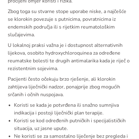
procijeni omjer koristi i rizika.
Zbog toga su stvarne stope uporabe niske, a najčešće
se klorokin povezuje s putnicima, povratnicima iz
endemskih područja ili s rijetkim reumatološkim
slučajevima.
U lokalnoj praksi važna je i dostupnost alternativnih
lijekova, osobito hydroxychloroquinea za određene
reumatske bolesti te drugih antimalarika kada je riječ o
rezistentnim sojevima.
Pacijenti često očekuju brzo rješenje, ali klorokin
zahtijeva liječnički nadzor, ponajprije zbog mogućih
srčanih i očnih nuspojava.
Koristi se kada je potvrđena ili snažno sumnjiva
indikacija i postoji liječnički plan terapije.
Koristi se kod određenih putničkih i specijalističkih
situacija, uz jasne upute.
Ne koristi se za samostalno liječenje bez pregleda i