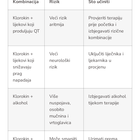
Kombinacija
Rizik
Što učiniti
Klorokin +
Veći rizik
Provjeriti terapiju
lijekovi koji
aritmija
prije početka i
produljuju QT
izbjegavati rizične
kombinacije
Klorokin +
Veći
Uključiti liječnika i
lijekovi koji
neurološki
ljekarnika u
snižavaju
rizik
procjenu
prag
napadaja
Klorokin +
Više
Izbjegavati alkohol
alkohol
nuspojava,
tijekom terapije
osobito
mučnina i
vrtoglavica
Klorokin +
Može smanjiti
Uzimati prema