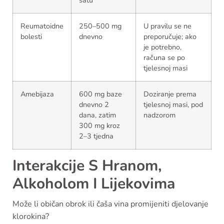
satu
Reumatoidne
250–500 mg
U pravilu se ne
bolesti
dnevno
preporučuje; ako
je potrebno,
računa se po
tjelesnoj masi
Amebijaza
600 mg baze
Doziranje prema
dnevno 2
tjelesnoj masi, pod
dana, zatim
nadzorom
300 mg kroz
2–3 tjedna
Interakcije S Hranom,
Alkoholom I Lijekovima
Može li običan obrok ili čaša vina promijeniti djelovanje
klorokina?