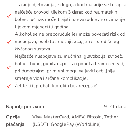
Trajanje djelovanja je dugo, a kod malarije se terapija
najčešće provodi tijekom 3 dana; kod reumatskih
bolesti učinak može trajati uz svakodnevno uzimanje
tijekom mjeseci ili godina.
Alkohol se ne preporučuje jer može povećati rizik od
nuspojava, osobito smetnji srca, jetre i središnjeg
živčanog sustava.
Najčešće nuspojave su mučnina, glavobolja, svrbež,
bol u trbuhu, gubitak apetita i ponekad zamućen vid;
pri dugotrajnoj primjeni mogu se javiti ozbiljnije
smetnje vida i srčane komplikacije.
Želite li isprobati klorokin bez recepta?
Najbolji proizvodi
9-21 dana
Opcije
Visa, MasterCard, AMEX, Bitcoin, Tether
plaćanja
(USDT), GooglePay (WorldLine)