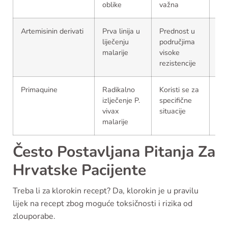
oblike
važna
nu
Artemisinin derivati
Prva linija u
Prednost u
Od
liječenju
područjima
vod
malarije
visoke
lij
rezistencije
Primaquine
Radikalno
Koristi se za
Ne
izlječenje P.
specifične
zam
vivax
situacije
dr
malarije
ter
Često Postavljana Pitanja Za
Hrvatske Pacijente
Treba li za klorokin recept? Da, klorokin je u pravilu
lijek na recept zbog moguće toksičnosti i rizika od
zlouporabe.