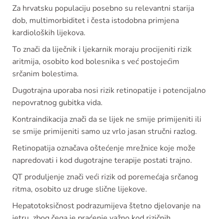
Za hrvatsku populaciju posebno su relevantni starija
dob, multimorbiditet i česta istodobna primjena
kardioloških lijekova.
To znači da liječnik i ljekarnik moraju procijeniti rizik
aritmija, osobito kod bolesnika s već postojećim
srčanim bolestima.
Dugotrajna uporaba nosi rizik retinopatije i potencijalno
nepovratnog gubitka vida.
Kontraindikacija znači da se lijek ne smije primijeniti ili
se smije primijeniti samo uz vrlo jasan stručni razlog.
Retinopatija označava oštećenje mrežnice koje može
napredovati i kod dugotrajne terapije postati trajno.
QT produljenje znači veći rizik od poremećaja srčanog
ritma, osobito uz druge slične lijekove.
Hepatotoksičnost podrazumijeva štetno djelovanje na
jetru, zbog čega je praćenje važno kod rizičnih