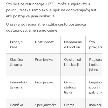
Što se tiče refundacije, HZZO može sudjelovati u
pokriću troška samo ako je lijek na odgovarajućoj listi i
ako postoji valjana indikacija.
U praksi su regionalne razlike često posljedica
dostupnosti, a ne samo cijene.
Prodajni
Dostupnost
Napomena
Što
kanal
o HZZO-u
provjeriti
Klasična
Promjenjiva
Ovisi o listi
Registraciju
ljekarna
i indikaciji
i točnu
jačinu
Internetska
Promjenjiva
Ovisi o
Legalnost
ljekarna
statusu
izvora i
lijeka
pakiranje
Bolnička
Specijalistička
Prema
Indikaciju i