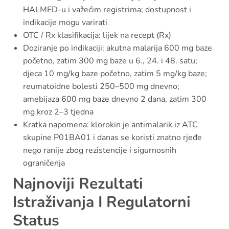
HALMED-u i važećim registrima; dostupnost i
indikacije mogu varirati
OTC / Rx klasifikacija: lijek na recept (Rx)
Doziranje po indikaciji: akutna malarija 600 mg baze
početno, zatim 300 mg baze u 6., 24. i 48. satu;
djeca 10 mg/kg baze početno, zatim 5 mg/kg baze;
reumatoidne bolesti 250–500 mg dnevno;
amebijaza 600 mg baze dnevno 2 dana, zatim 300
mg kroz 2–3 tjedna
Kratka napomena: klorokin je antimalarik iz ATC
skupine P01BA01 i danas se koristi znatno rjeđe
nego ranije zbog rezistencije i sigurnosnih
ograničenja
Najnoviji Rezultati
Istraživanja I Regulatorni
Status