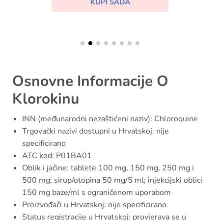
KUPI SADA
Osnovne Informacije O
Klorokinu
INN (međunarodni nezaštićeni naziv): Chloroquine
Trgovački nazivi dostupni u Hrvatskoj: nije
specificirano
ATC kod: P01BA01
Oblik i jačine: tablete 100 mg, 150 mg, 250 mg i
500 mg; sirup/otopina 50 mg/5 ml; injekcijski oblici
150 mg baze/ml s ograničenom uporabom
Proizvođači u Hrvatskoj: nije specificirano
Status registracije u Hrvatskoj: provjerava se u