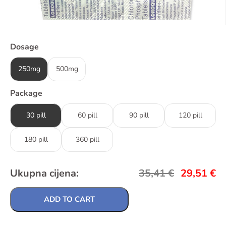
Dosage
250mg
500mg
Package
30 pill
60 pill
90 pill
120 pill
180 pill
360 pill
Ukupna cijena:
35,41
€
29,51
€
ADD TO CART