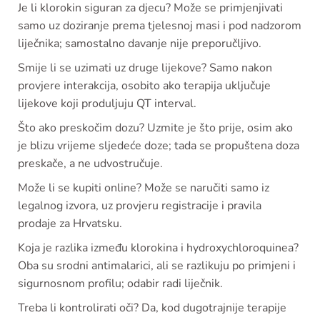
Je li klorokin siguran za djecu? Može se primjenjivati
samo uz doziranje prema tjelesnoj masi i pod nadzorom
liječnika; samostalno davanje nije preporučljivo.
Smije li se uzimati uz druge lijekove? Samo nakon
provjere interakcija, osobito ako terapija uključuje
lijekove koji produljuju QT interval.
Što ako preskočim dozu? Uzmite je što prije, osim ako
je blizu vrijeme sljedeće doze; tada se propuštena doza
preskače, a ne udvostručuje.
Može li se kupiti online? Može se naručiti samo iz
legalnog izvora, uz provjeru registracije i pravila
prodaje za Hrvatsku.
Koja je razlika između klorokina i hydroxychloroquinea?
Oba su srodni antimalarici, ali se razlikuju po primjeni i
sigurnosnom profilu; odabir radi liječnik.
Treba li kontrolirati oči? Da, kod dugotrajnije terapije