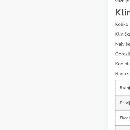
važnije
Kli
Koliko 
Kliničk
Najviše
Odrasli
Kod pla
Rano se
Stan
Psori
Ekce