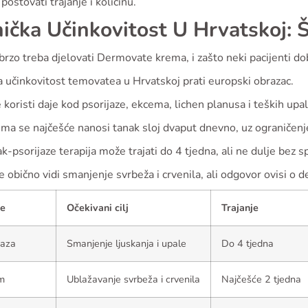
 poštovati trajanje i količinu.
nička Učinkovitost U Hrvatskoj: 
brzo treba djelovati Dermovate krema, i zašto neki pacijenti d
a učinkovitost temovatea u Hrvatskoj prati europski obrazac.
 koristi daje kod psorijaze, ekcema, lichen planusa i teških up
ma se najčešće nanosi tanak sloj dvaput dnevno, uz ograničenj
k-psorijaze terapija može trajati do 4 tjedna, ali ne dulje bez s
 obično vidi smanjenje svrbeža i crvenila, ali odgovor ovisi o debl
je
Očekivani cilj
Trajanje
jaza
Smanjenje ljuskanja i upale
Do 4 tjedna
m
Ublažavanje svrbeža i crvenila
Najčešće 2 tjedna