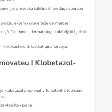
steroide.
jene, jer prevelika količina ili preduga uporaba
sorijazu, ekcem i druge teže dermatoze.
najčešće donosi dermatolog ili obiteljski liječnik
 kortikosteroid, kratkotrajna terapija,
emovateu I Klobetazol-
je klobetazol propionat vrlo potentni topikalni
za.
a vlasište i pjena.