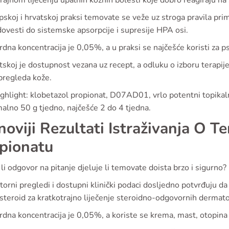
rajnom liječenju upalnih kožnih bolesti koje dobro reagiraju na 
skoj i hrvatskoj praksi temovate se veže uz stroga pravila prim
ovesti do sistemske apsorpcije i supresije HPA osi.
dna koncentracija je 0,05%, a u praksi se najčešće koristi za p
skoj je dostupnost vezana uz recept, a odluku o izboru terapije 
pregleda kože.
ghlight: klobetazol propionat, D07AD01, vrlo potentni topikalni
alno 50 g tjedno, najčešće 2 do 4 tjedna.
noviji Rezultati Istraživanja O T
pionatu
 li odgovor na pitanje djeluje li temovate doista brzo i sigurno?
orni pregledi i dostupni klinički podaci dosljedno potvrđuju da 
steroid za kratkotrajno liječenje steroidno-odgovornih dermato
dna koncentracija je 0,05%, a koriste se krema, mast, otopina z