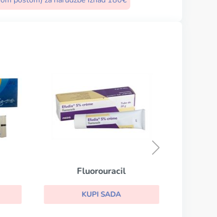
nom poštom) za narudžbe iznad 180€
Fluorouracil
KUPI SADA