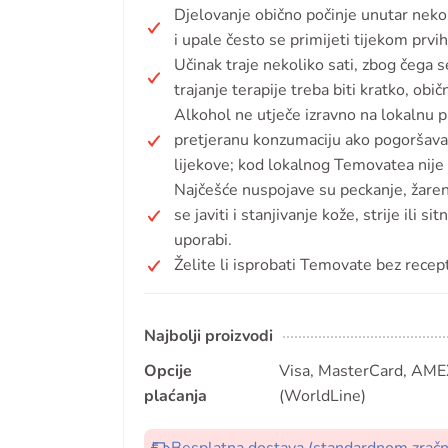
Djelovanje obično počinje unutar nekol
i upale često se primijeti tijekom prv
Učinak traje nekoliko sati, zbog čega
trajanje terapije treba biti kratko, obi
Alkohol ne utječe izravno na lokalnu pr
pretjeranu konzumaciju ako pogoršava 
lijekove; kod lokalnog Temovatea nije
Najčešće nuspojave su peckanje, žarenje
se javiti i stanjivanje kože, strije ili si
uporabi.
Želite li isprobati Temovate bez recep
Najbolji proizvodi
Opcije
Visa, MasterCard, AMEX
plaćanja
(WorldLine)