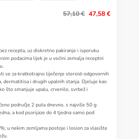
57,10
€
47,58
€
ez recepta, uz diskretno pakiranje i isporuku
nim podacima lijek je u većini zemalja receptni
u.
i se za kratkotrajno liječenje steroid-odgovornih
 dermatitisa i drugih upalnih stanja. Djeluje kao
ko što smanjuje upalu, crvenilo, svrbež i
aćeno područje 2 puta dnevno, s najviše 50 g
tjedna, a kod psorijaze do 4 tjedna samo pod
%; u nekim zemljama postoje i losion za vlasište
ožu.