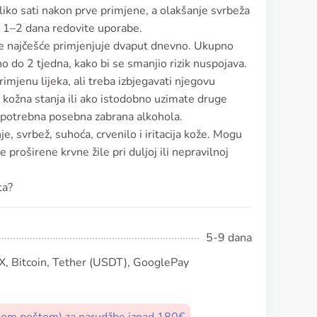
iko sati nakon prve primjene, a olakšanje svrbeža
ih 1–2 dana redovite uporabe.
 se najčešće primjenjuje dvaput dnevno. Ukupno
čno do 2 tjedna, kako bi se smanjio rizik nuspojava.
imjenu lijeka, ali treba izbjegavati njegovu
kožna stanja ili ako istodobno uzimate druge
 potrebna posebna zabrana alkohola.
, svrbež, suhoća, crvenilo i iritacija kože. Mogu
tne proširene krvne žile pri duljoj ili nepravilnoj
ta?
5-9 dana
, Bitcoin, Tether (USDT), GooglePay