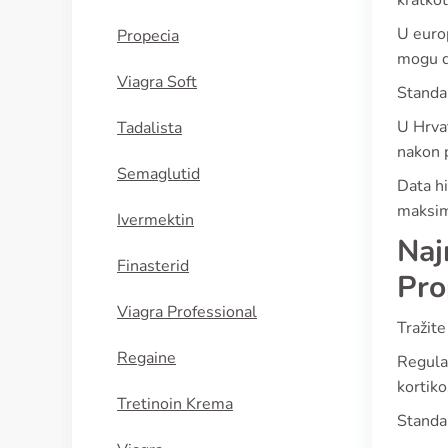
kratkot
U europ
Propecia
mogu d
Viagra Soft
Standar
U Hrvat
Tadalista
nakon 
Semaglutid
Data hi
maksim
Ivermektin
Naj
Finasterid
Pro
Viagra Professional
Tražite
Regaine
Regulat
kortiko
Tretinoin Krema
Standar