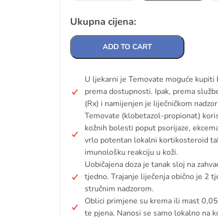
Ukupna cijena:
ADD TO CART
U ljekarni je Temovate moguće kupiti b
prema dostupnosti. Ipak, prema službe
(Rx) i namijenjen je liječničkom nadzor
Temovate (klobetazol-propionat) korist
kožnih bolesti poput psorijaze, ekcema,
vrlo potentan lokalni kortikosteroid ta
imunološku reakciju u koži.
Uobičajena doza je tanak sloj na zahv
tjedno. Trajanje liječenja obično je 2 
stručnim nadzorom.
Oblici primjene su krema ili mast 0,05
te pjena. Nanosi se samo lokalno na k