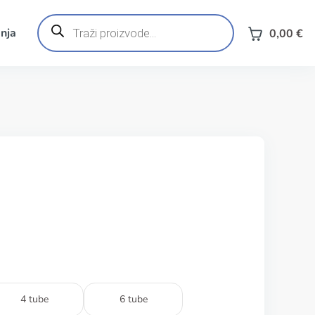
Products
search
nja
0,00
€
4 tube
6 tube