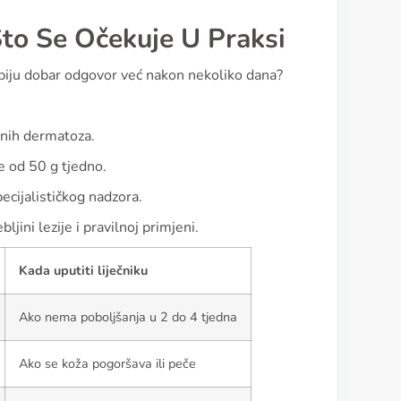
Što Se Očekuje U Praksi
obiju dobar odgovor već nakon nekoliko dana?
alnih dermatoza.
e od 50 g tjedno.
pecijalističkog nadzora.
jini lezije i pravilnoj primjeni.
Kada uputiti liječniku
Ako nema poboljšanja u 2 do 4 tjedna
Ako se koža pogoršava ili peče