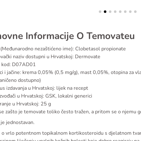
ovne Informacije O Temovateu
(Međunarodno nezaštićeno ime): Clobetasol propionate
vački naziv dostupni u Hrvatskoj: Dermovate
 kod: D07AD01
ci i jačine: krema 0,05% (0,5 mg/g), mast 0,05%, otopina za 
aničeno dostupno)
us izdavanja u Hrvatskoj: lijek na recept
zvođači u Hrvatskoj: GSK, lokalni generici
ranje u Hrvatskoj: 25 g
se zašto je temovate toliko često tražen, a pritom se o njemu g
 je jednostavan.
je o vrlo potentnom topikalnom kortikosteroidu s djelatnom tva