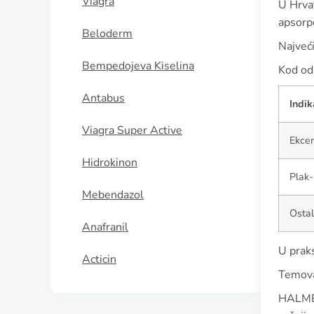
Viagra
U Hrvat
apsorpc
Beloderm
Najveći
Bempedojeva Kiselina
Kod odr
Antabus
Indik
Viagra Super Active
Ekcem
Hidrokinon
Plak-
Mebendazol
Osta
Anafranil
U praks
Acticin
Temovat
HALMED-