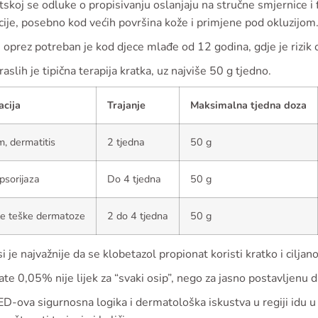
skoj se odluke o propisivanju oslanjaju na stručne smjernice i
ije, posebno kod većih površina kože i primjene pod okluzijom
 oprez potreban je kod djece mlađe od 12 godina, gdje je rizik 
aslih je tipična terapija kratka, uz najviše 50 g tjedno.
acija
Trajanje
Maksimalna tjedna doza
, dermatitis
2 tjedna
50 g
psorijaza
Do 4 tjedna
50 g
le teške dermatoze
2 do 4 tjedna
50 g
i je najvažnije da se klobetazol propionat koristi kratko i ciljano
e 0,05% nije lijek za “svaki osip”, nego za jasno postavljenu di
ova sigurnosna logika i dermatološka iskustva u regiji idu u is