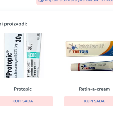
Besplatna dostava (standardnom zrač
i proizvodi:
Protopic
Retin-a-cream
KUPI SADA
KUPI SADA