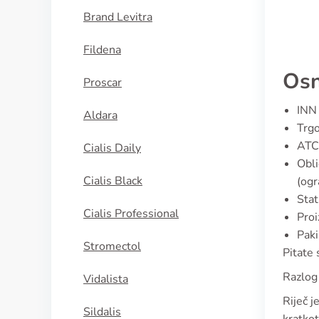
Brand Levitra
Fildena
Osn
Proscar
INN 
Aldara
Trgo
ATC
Cialis Daily
Obli
Cialis Black
(ogr
Stat
Cialis Professional
Proi
Paki
Stromectol
Pitate 
Razlog
Vidalista
Riječ 
Sildalis