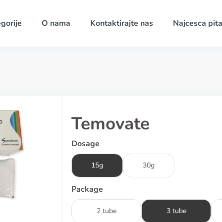
gorije
O nama
Kontaktirajte nas
Najcesca pita
Temovate
Dosage
15g
30g
Package
2 tube
3 tube