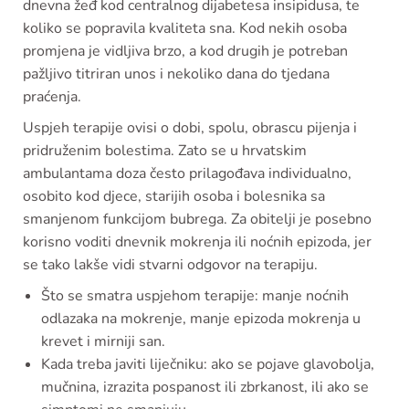
dnevna žeđ kod centralnog dijabetesa insipidusa, te
koliko se popravila kvaliteta sna. Kod nekih osoba
promjena je vidljiva brzo, a kod drugih je potreban
pažljivo titriran unos i nekoliko dana do tjedana
praćenja.
Uspjeh terapije ovisi o dobi, spolu, obrascu pijenja i
pridruženim bolestima. Zato se u hrvatskim
ambulantama doza često prilagođava individualno,
osobito kod djece, starijih osoba i bolesnika sa
smanjenom funkcijom bubrega. Za obitelji je posebno
korisno voditi dnevnik mokrenja ili noćnih epizoda, jer
se tako lakše vidi stvarni odgovor na terapiju.
Što se smatra uspjehom terapije: manje noćnih
odlazaka na mokrenje, manje epizoda mokrenja u
krevet i mirniji san.
Kada treba javiti liječniku: ako se pojave glavobolja,
mučnina, izrazita pospanost ili zbrkanost, ili ako se