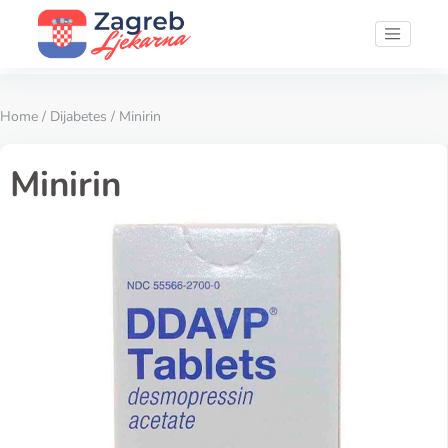
Home
/
Dijabetes
/ Minirin
Minirin