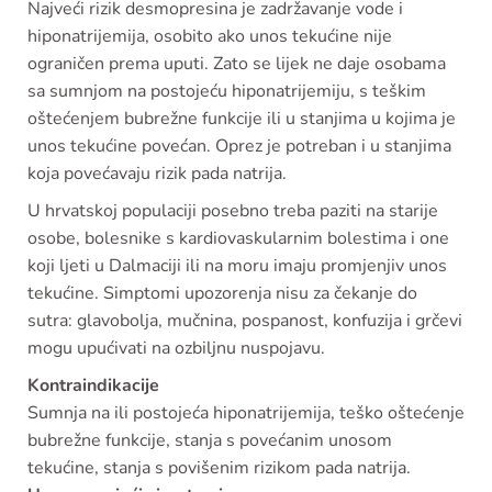
Najveći rizik desmopresina je zadržavanje vode i
hiponatrijemija, osobito ako unos tekućine nije
ograničen prema uputi. Zato se lijek ne daje osobama
sa sumnjom na postojeću hiponatrijemiju, s teškim
oštećenjem bubrežne funkcije ili u stanjima u kojima je
unos tekućine povećan. Oprez je potreban i u stanjima
koja povećavaju rizik pada natrija.
U hrvatskoj populaciji posebno treba paziti na starije
osobe, bolesnike s kardiovaskularnim bolestima i one
koji ljeti u Dalmaciji ili na moru imaju promjenjiv unos
tekućine. Simptomi upozorenja nisu za čekanje do
sutra: glavobolja, mučnina, pospanost, konfuzija i grčevi
mogu upućivati na ozbiljnu nuspojavu.
Kontraindikacije
Sumnja na ili postojeća hiponatrijemija, teško oštećenje
bubrežne funkcije, stanja s povećanim unosom
tekućine, stanja s povišenim rizikom pada natrija.