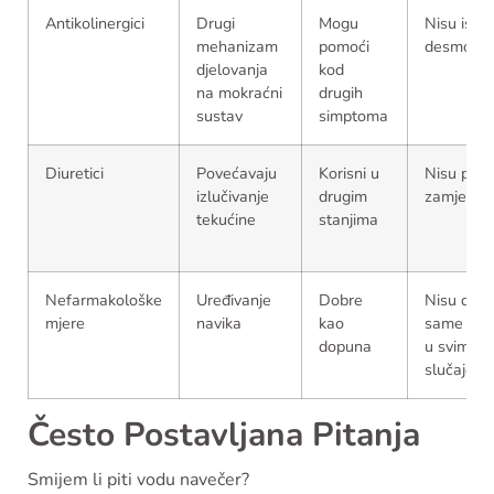
Antikolinergici
Drugi
Mogu
Nisu isto 
mehanizam
pomoći
desmopre
djelovanja
kod
na mokraćni
drugih
sustav
simptoma
Diuretici
Povećavaju
Korisni u
Nisu prik
izlučivanje
drugim
zamjena
tekućine
stanjima
Nefarmakološke
Uređivanje
Dobre
Nisu dovo
mjere
navika
kao
same po 
dopuna
u svim
slučajevi
Često Postavljana Pitanja
Smijem li piti vodu navečer?