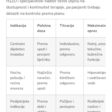
HZZO i specijalistički nadzor često utječu na
dostupnost i kontinuitet terapije, pa pacijenti trebaju
dolaziti na kontrole prema planu.
Indikacija
Početna
Titracija
Maksimalni
doza
oprez
Centralni
Prema
Individualno,
Natrij, unos
dijabetes
uputi i
prema
tekućine,
insipidus
procjeni
odgovoru
bubrežna
liječnika
funkcija
Noćna
Najčešće
Prema
Hiponatrijemija
poliurija /
navečer,
kliničkom
i zadržavanje
noćna
prema
odgovoru
vode
enureza
uputi
Pedijatrijske
Prema
Pažljivo i
Roditeljski
indikacije
dobi i
postupno
nadzor i
obliku
kontrole