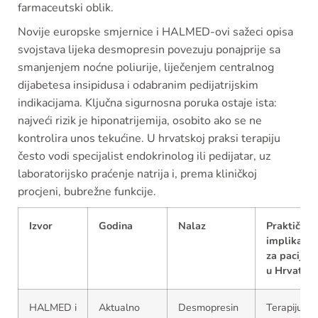
farmaceutski oblik.
Novije europske smjernice i HALMED-ovi sažeci opisa
svojstava lijeka desmopresin povezuju ponajprije sa
smanjenjem noćne poliurije, liječenjem centralnog
dijabetesa insipidusa i odabranim pedijatrijskim
indikacijama. Ključna sigurnosna poruka ostaje ista:
najveći rizik je hiponatrijemija, osobito ako se ne
kontrolira unos tekućine. U hrvatskoj praksi terapiju
često vodi specijalist endokrinolog ili pedijatar, uz
laboratorijsko praćenje natrija i, prema kliničkoj
procjeni, bubrežne funkcije.
Izvor
Godina
Nalaz
Praktična
implikacij
za pacijen
u Hrvatsko
HALMED i
Aktualno
Desmopresin
Terapiju