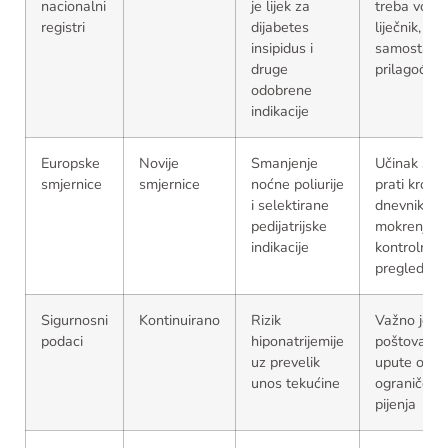
nacionalni
je lijek za
treba voditi
registri
dijabetes
liječnik, a n
insipidus i
samostaln
druge
prilagođava
odobrene
indikacije
Europske
Novije
Smanjenje
Učinak se
smjernice
smjernice
noćne poliurije
prati kroz
i selektirane
dnevnik
pedijatrijske
mokrenja i
indikacije
kontrolne
preglede
Sigurnosni
Kontinuirano
Rizik
Važno je
podaci
hiponatrijemije
poštovati
uz prevelik
upute o
unos tekućine
ograničenj
pijenja