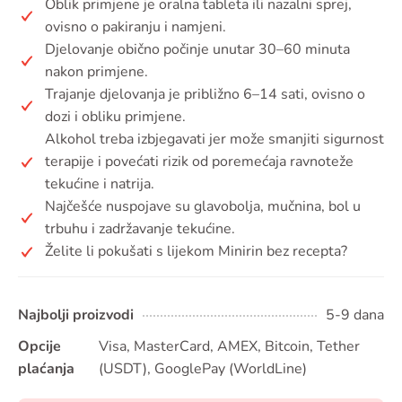
Oblik primjene je oralna tableta ili nazalni sprej,
ovisno o pakiranju i namjeni.
Djelovanje obično počinje unutar 30–60 minuta
nakon primjene.
Trajanje djelovanja je približno 6–14 sati, ovisno o
dozi i obliku primjene.
Alkohol treba izbjegavati jer može smanjiti sigurnost
terapije i povećati rizik od poremećaja ravnoteže
tekućine i natrija.
Najčešće nuspojave su glavobolja, mučnina, bol u
trbuhu i zadržavanje tekućine.
Želite li pokušati s lijekom Minirin bez recepta?
Najbolji proizvodi
5-9 dana
Opcije
Visa, MasterCard, AMEX, Bitcoin, Tether
plaćanja
(USDT), GooglePay (WorldLine)