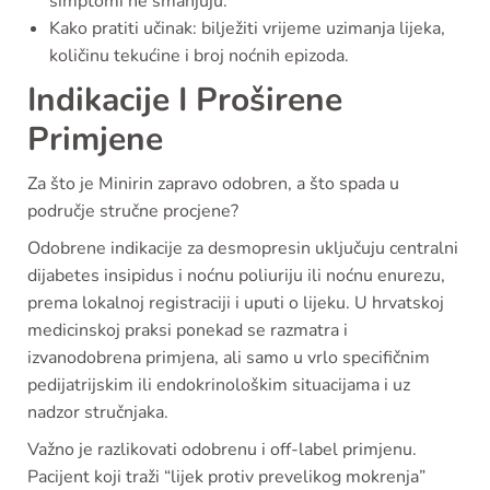
simptomi ne smanjuju.
Kako pratiti učinak: bilježiti vrijeme uzimanja lijeka,
količinu tekućine i broj noćnih epizoda.
Indikacije I Proširene
Primjene
Za što je Minirin zapravo odobren, a što spada u
područje stručne procjene?
Odobrene indikacije za desmopresin uključuju centralni
dijabetes insipidus i noćnu poliuriju ili noćnu enurezu,
prema lokalnoj registraciji i uputi o lijeku. U hrvatskoj
medicinskoj praksi ponekad se razmatra i
izvanodobrena primjena, ali samo u vrlo specifičnim
pedijatrijskim ili endokrinološkim situacijama i uz
nadzor stručnjaka.
Važno je razlikovati odobrenu i off-label primjenu.
Pacijent koji traži “lijek protiv prevelikog mokrenja”