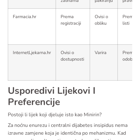
zalihama
pakiranju
pravilim
Farmacia.hr
Prema
Ovisi o
Prema
registraciji
obliku
listi
InternetLjekarna.hr
Ovisi o
Varira
Prema
dostupnosti
odobren
Usporedivi Lijekovi I
Preferencije
Postoji li lijek koji djeluje isto kao Minirin?
Za noćnu enurezu i centralni dijabetes insipidus nema
izravne zamjene koja je identična po mehanizmu. Kad