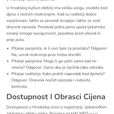
U hrvatskoj kulturi obitelj ima veliku ulogu, osobito kod
djece s noćnim mokrenjem. Kad su roditelji dobro
savjetovani, lakše se provodi terapija i lakše se vodi
dnevnik epizoda. Ponekad jedna jasna uputa ljekarnika
smanji mnogo nesigurnosti, posebno pred vikend ili
prije puta.
Pitanje pacijenta: Je li ovo lijek za prostatu? Odgovor:
Ne, uzrok mokrenja prvo treba utvrditi.
Pitanje pacijenta: Mogu li ga uzeti samo kad mi
smeta? Odgovor: Samo ako je liječnik tako odredio.
Pitanje roditelja: Kako pratiti napredak kod djeteta?
Odgovor: Dnevnik noćnih epizoda i redovite
kontrole.
Dostupnost I Obrasci Cijena
Dostupnost u Hrvatskoj ovisi o registraciji, ljekarničkim
zalihama i obliku lijeka. Provjera na HALMED-u i u