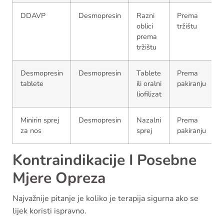
DDAVP
Desmopresin
Razni
Prema
oblici
tržištu
prema
tržištu
Desmopresin
Desmopresin
Tablete
Prema
tablete
ili oralni
pakiranju
liofilizat
Minirin sprej
Desmopresin
Nazalni
Prema
za nos
sprej
pakiranju
Kontraindikacije I Posebne
Mjere Opreza
Najvažnije pitanje je koliko je terapija sigurna ako se
lijek koristi ispravno.