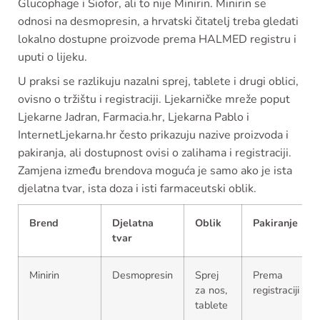
Glucophage i Siofor, ali to nije Minirin. Minirin se
odnosi na desmopresin, a hrvatski čitatelj treba gledati
lokalno dostupne proizvode prema HALMED registru i
uputi o lijeku.
U praksi se razlikuju nazalni sprej, tablete i drugi oblici,
ovisno o tržištu i registraciji. Ljekarničke mreže poput
Ljekarne Jadran, Farmacia.hr, Ljekarna Pablo i
InternetLjekarna.hr često prikazuju nazive proizvoda i
pakiranja, ali dostupnost ovisi o zalihama i registraciji.
Zamjena između brendova moguća je samo ako je ista
djelatna tvar, ista doza i isti farmaceutski oblik.
Brend
Djelatna
Oblik
Pakiranje
tvar
Minirin
Desmopresin
Sprej
Prema
za nos,
registraciji
tablete