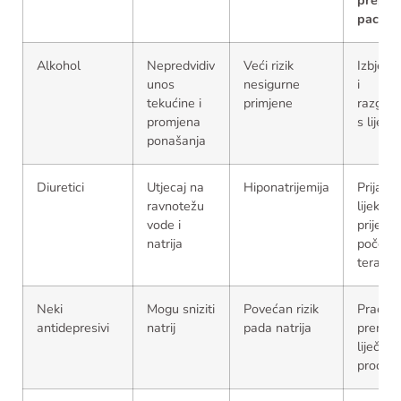
preporu
pacijen
Alkohol
Nepredvidiv
Veći rizik
Izbjega
unos
nesigurne
i
tekućine i
primjene
razgova
promjena
s liječ
ponašanja
Diuretici
Utjecaj na
Hiponatrijemija
Prijavit
ravnotežu
lijekove
vode i
prije
natrija
početk
terapije
Neki
Mogu sniziti
Povećan rizik
Praćenj
antidepresivi
natrij
pada natrija
prema
liječnič
procjen