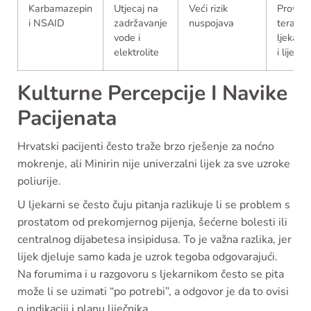
Karbamazepin
Utjecaj na
Veći rizik
Provjeri
i NSAID
zadržavanje
nuspojava
terapiju
vode i
ljekarn
elektrolite
i liječn
Kulturne Percepcije I Navike
Pacijenata
Hrvatski pacijenti često traže brzo rješenje za noćno
mokrenje, ali Minirin nije univerzalni lijek za sve uzroke
poliurije.
U ljekarni se često čuju pitanja razlikuje li se problem s
prostatom od prekomjernog pijenja, šećerne bolesti ili
centralnog dijabetesa insipidusa. To je važna razlika, jer
lijek djeluje samo kada je uzrok tegoba odgovarajući.
Na forumima i u razgovoru s ljekarnikom često se pita
može li se uzimati “po potrebi”, a odgovor je da to ovisi
o indikaciji i planu liječnika.