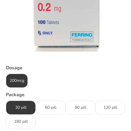
Dosage
200mcg
Package
30 pill
60 pill
90 pill
120 pill
180 pill