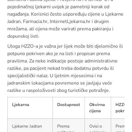
pojedinačnoj ljekarni uvijek je pametniji korak od
nagađanja. Korisnici često uspoređuju cijene u Ljekarne
Jadran, Farmacia.hr, InternetLjekarna.hr i drugim
mrežama, ali cijena može varirati prema pakiranju i
dopunskoj listi.
Uloga HZZO-a je važna jer lijek može biti djelomično ili
potpuno pokriven ako je na listi i propisan prema
pravilima. Za neke indikacije postoje administrativne
razlike, pa pacijent nekad treba dodatnu potvrdu ili
specijalistički nalaz. U ljetnim mjesecima i na
jadranskim lokacijama povremeno se javljaju veće
razlike u raspoloživosti zbog turističke potražnje.
Ljekarna
Dostupnost
Okvirna
HZZO
cijena
pokriće
Ljekarne Jadran
Prema
Ovisi o
Prema