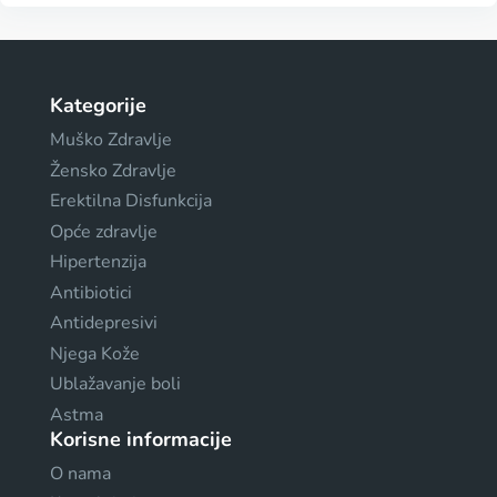
Kategorije
Muško Zdravlje
Žensko Zdravlje
Erektilna Disfunkcija
Opće zdravlje
Hipertenzija
Antibiotici
Antidepresivi
Njega Kože
Ublažavanje boli
Astma
Korisne informacije
O nama