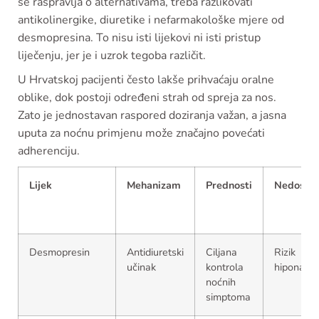
se raspravlja o alternativama, treba razlikovati
antikolinergike, diuretike i nefarmakološke mjere od
desmopresina. To nisu isti lijekovi ni isti pristup
liječenju, jer je i uzrok tegoba različit.
U Hrvatskoj pacijenti često lakše prihvaćaju oralne
oblike, dok postoji određeni strah od spreja za nos.
Zato je jednostavan raspored doziranja važan, a jasna
uputa za noćnu primjenu može značajno povećati
adherenciju.
Lijek
Mehanizam
Prednosti
Nedostac
Desmopresin
Antidiuretski
Ciljana
Rizik
učinak
kontrola
hiponatrij
noćnih
simptoma