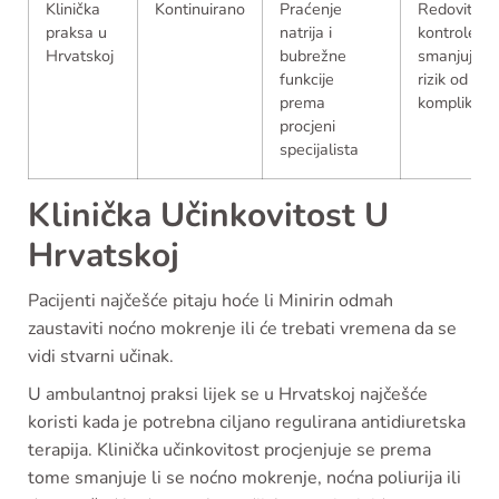
Klinička
Kontinuirano
Praćenje
Redovite
praksa u
natrija i
kontrole
Hrvatskoj
bubrežne
smanjuju
funkcije
rizik od
prema
komplikacij
procjeni
specijalista
Klinička Učinkovitost U
Hrvatskoj
Pacijenti najčešće pitaju hoće li Minirin odmah
zaustaviti noćno mokrenje ili će trebati vremena da se
vidi stvarni učinak.
U ambulantnoj praksi lijek se u Hrvatskoj najčešće
koristi kada je potrebna ciljano regulirana antidiuretska
terapija. Klinička učinkovitost procjenjuje se prema
tome smanjuje li se noćno mokrenje, noćna poliurija ili