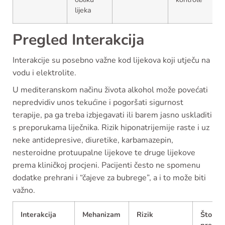
lijeka
Pregled Interakcija
Interakcije su posebno važne kod lijekova koji utječu na
vodu i elektrolite.
U mediteranskom načinu života alkohol može povećati
nepredvidiv unos tekućine i pogoršati sigurnost
terapije, pa ga treba izbjegavati ili barem jasno uskladiti
s preporukama liječnika. Rizik hiponatrijemije raste i uz
neke antidepresive, diuretike, karbamazepin,
nesteroidne protuupalne lijekove te druge lijekove
prema kliničkoj procjeni. Pacijenti često ne spomenu
dodatke prehrani i “čajeve za bubrege”, a i to može biti
važno.
Interakcija
Mehanizam
Rizik
Što