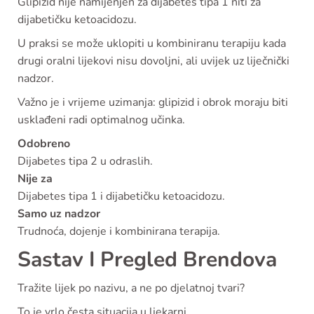
Glipizid nije namijenjen za dijabetes tipa 1 niti za
dijabetičku ketoacidozu.
U praksi se može uklopiti u kombiniranu terapiju kada
drugi oralni lijekovi nisu dovoljni, ali uvijek uz liječnički
nadzor.
Važno je i vrijeme uzimanja: glipizid i obrok moraju biti
usklađeni radi optimalnog učinka.
Odobreno
Dijabetes tipa 2 u odraslih.
Nije za
Dijabetes tipa 1 i dijabetičku ketoacidozu.
Samo uz nadzor
Trudnoća, dojenje i kombinirana terapija.
Sastav I Pregled Brendova
Tražite lijek po nazivu, a ne po djelatnoj tvari?
To je vrlo česta situacija u ljekarni.