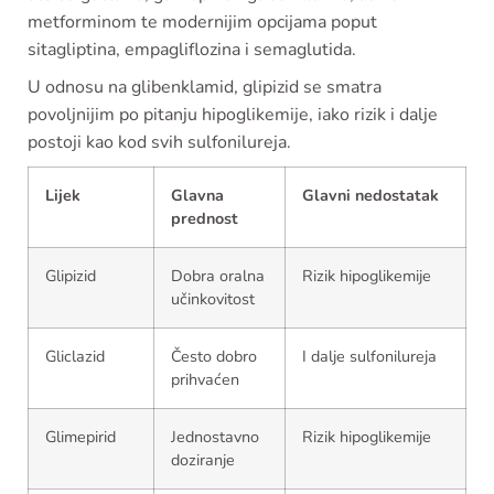
metforminom te modernijim opcijama poput
sitagliptina, empagliflozina i semaglutida.
U odnosu na glibenklamid, glipizid se smatra
povoljnijim po pitanju hipoglikemije, iako rizik i dalje
postoji kao kod svih sulfonilureja.
Lijek
Glavna
Glavni nedostatak
prednost
Glipizid
Dobra oralna
Rizik hipoglikemije
učinkovitost
Gliclazid
Često dobro
I dalje sulfonilureja
prihvaćen
Glimepirid
Jednostavno
Rizik hipoglikemije
doziranje