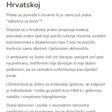
Hrvatskoj
Pitate se pomaže li stvarno ili je samo još jedna
“tabletica za šećer”?
Glipizid se u hrvatskoj praksi propisuje kada je
potreban oralni lijek koji potiče lučenje inzulina, osobito
kod bolesnika s dijabetesom tipa 2 koji ne postižu
kontrolu samo dijetom i tjelesnom aktivnošću.
U ambulanti se često vidi isti obrazac: pacijent već pazi
na prehranu, metformin nije dovoljan ili nije dobro
podnosen, pa se razmatra sulfonilureja kao sljedeći
korak.
Učinkovitost je dobra za snižavanje glukoze, ali odgovor
je individualan i treba ga pratiti kroz HbA1c, glikemiju
natašte i simptome hipoglikemije.
Stariji bolesnici i osobe s neurednim obrocima
osjetljiviji su na nuspojave, pa se doza često uvodi