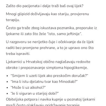
Zašto dio pacijenata i dalje traži baš ovaj lijek?
Mnogi glipizid doživljavaju kao stariju, provjerenu
terapiju.
Često ga traže zbog iskustava poznanika, preporuke iz
ljekarne ili zato što žele “isto, samo jeftinije”.
U razgovoru se nerijetko čuje i očekivanje da će lijek
raditi bez promjene prehrane, a to je upravo ono što
treba ispraviti.
Ljekarnici u Hrvatskoj obično naglašavaju redovite
obroke i prepoznavanje simptoma hipoglikemije.
“Smijem li uzeti lijek ako preskočim doručak?”
“Ima li istu djelatnu tvar kao Minodiab?”
“Može li uz alkohol?”
“Je li siguran u starijoj dobi?”
Obiteljska potpora i navika kupnje u poznatoj ljekarni
mreži često olakšavaju pridržavanje terapije.