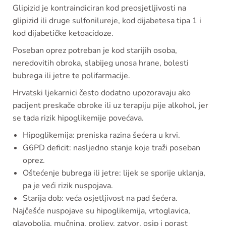
Glipizid je kontraindiciran kod preosjetljivosti na
glipizid ili druge sulfonilureje, kod dijabetesa tipa 1 i
kod dijabetičke ketoacidoze.
Poseban oprez potreban je kod starijih osoba,
neredovitih obroka, slabijeg unosa hrane, bolesti
bubrega ili jetre te polifarmacije.
Hrvatski ljekarnici često dodatno upozoravaju ako
pacijent preskače obroke ili uz terapiju pije alkohol, jer
se tada rizik hipoglikemije povećava.
Hipoglikemija: preniska razina šećera u krvi.
G6PD deficit: nasljedno stanje koje traži poseban
oprez.
Oštećenje bubrega ili jetre: lijek se sporije uklanja,
pa je veći rizik nuspojava.
Starija dob: veća osjetljivost na pad šećera.
Najčešće nuspojave su hipoglikemija, vrtoglavica,
glavobolja, mučnina, proljev, zatvor, osip i porast