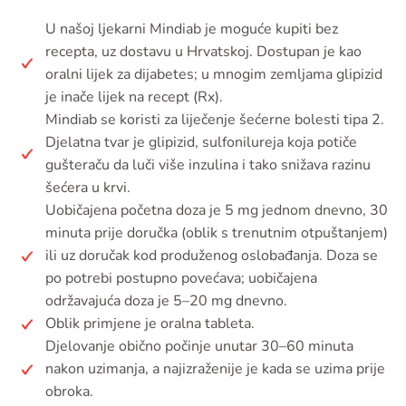
U našoj ljekarni Mindiab je moguće kupiti bez
recepta, uz dostavu u Hrvatskoj. Dostupan je kao
oralni lijek za dijabetes; u mnogim zemljama glipizid
je inače lijek na recept (Rx).
Mindiab se koristi za liječenje šećerne bolesti tipa 2.
Djelatna tvar je glipizid, sulfonilureja koja potiče
gušteraču da luči više inzulina i tako snižava razinu
šećera u krvi.
Uobičajena početna doza je 5 mg jednom dnevno, 30
minuta prije doručka (oblik s trenutnim otpuštanjem)
ili uz doručak kod produženog oslobađanja. Doza se
po potrebi postupno povećava; uobičajena
održavajuća doza je 5–20 mg dnevno.
Oblik primjene je oralna tableta.
Djelovanje obično počinje unutar 30–60 minuta
nakon uzimanja, a najizraženije je kada se uzima prije
obroka.