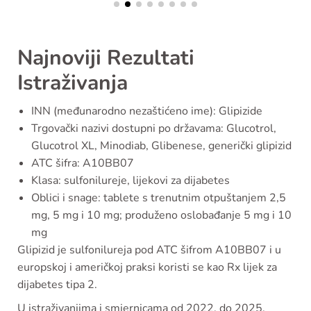
Najnoviji Rezultati
Istraživanja
INN (međunarodno nezaštićeno ime): Glipizide
Trgovački nazivi dostupni po državama: Glucotrol,
Glucotrol XL, Minodiab, Glibenese, generički glipizid
ATC šifra: A10BB07
Klasa: sulfonilureje, lijekovi za dijabetes
Oblici i snage: tablete s trenutnim otpuštanjem 2,5
mg, 5 mg i 10 mg; produženo oslobađanje 5 mg i 10
mg
Glipizid je sulfonilureja pod ATC šifrom A10BB07 i u
europskoj i američkoj praksi koristi se kao Rx lijek za
dijabetes tipa 2.
U istraživanjima i smjernicama od 2022. do 2025.