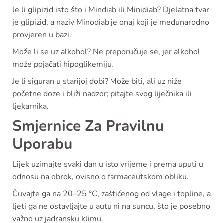
Je li glipizid isto što i Mindiab ili Minidiab? Djelatna tvar
je glipizid, a naziv Minodiab je onaj koji je međunarodno
provjeren u bazi.
Može li se uz alkohol? Ne preporučuje se, jer alkohol
može pojačati hipoglikemiju.
Je li siguran u starijoj dobi? Može biti, ali uz niže
početne doze i bliži nadzor; pitajte svog liječnika ili
ljekarnika.
Smjernice Za Pravilnu
Uporabu
Lijek uzimajte svaki dan u isto vrijeme i prema uputi u
odnosu na obrok, ovisno o farmaceutskom obliku.
Čuvajte ga na 20–25 °C, zaštićenog od vlage i topline, a
ljeti ga ne ostavljajte u autu ni na suncu, što je posebno
važno uz jadransku klimu.