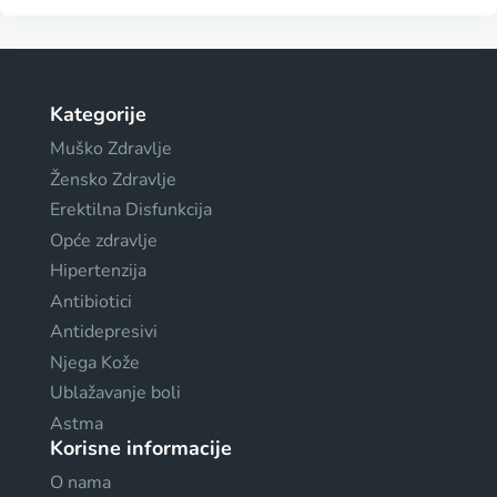
Kategorije
Muško Zdravlje
Žensko Zdravlje
Erektilna Disfunkcija
Opće zdravlje
Hipertenzija
Antibiotici
Antidepresivi
Njega Kože
Ublažavanje boli
Astma
Korisne informacije
O nama