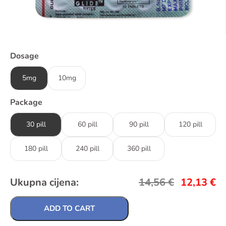
Dosage
5mg
10mg
Package
30 pill
60 pill
90 pill
120 pill
180 pill
240 pill
360 pill
Ukupna cijena:
14,56
€
12,13
€
ADD TO CART