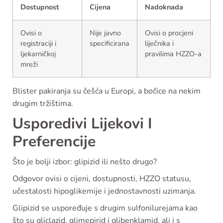
Dostupnost
Cijena
Nadoknada
Ovisi o
Nije javno
Ovisi o procjeni
registraciji i
specificirana
liječnika i
ljekarničkoj
pravilima HZZO-a
mreži
Blister pakiranja su češća u Europi, a bočice na nekim
drugim tržištima.
Usporedivi Lijekovi I
Preferencije
Što je bolji izbor: glipizid ili nešto drugo?
Odgovor ovisi o cijeni, dostupnosti, HZZO statusu,
učestalosti hipoglikemije i jednostavnosti uzimanja.
Glipizid se uspoređuje s drugim sulfonilurejama kao
što su gliclazid, glimepirid i glibenklamid, ali i s