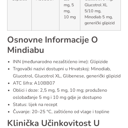
mg, 5
Glucotrol XL
mg,
5/10 mg,
10 mg
Minodiab 5 mg,
generički glipizid
Osnovne Informacije O
Mindiabu
INN (međunarodno nezaštićeno ime): Glipizide
Trgovački nazivi dostupni u Hrvatskoj: Minodiab,
Glucotrol, Glucotrol XL, Glibenese, generički glipizid
ATC šifra: A10BB07
Oblici i doze: 2,5 mg, 5 mg, 10 mg; produženo
oslobađanje 5 mg i 10 mg gdje je dostupno
Status: lijek na recept
Čuvanje: 20–25 °C, zaštićeno od vlage i topline
Klinička Učinkovitost U