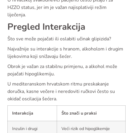
U hrvatskoj svakodnevici pacijenti često pitaju i za
HZZO status, jer im je važan najisplativiji režim
liječenja.
Pregled Interakcija
Što sve može pojačati ili oslabiti učinak glipizida?
Najvažnije su interakcije s hranom, alkoholom i drugim
lijekovima koji snižavaju šećer.
Obrok je važan za stabilnu primjenu, a alkohol može
pojačati hipoglikemiju.
U mediteranskom hrvatskom ritmu preskakanje
doručka, kasne večere i neredoviti ručkovi često su
okidač oscilacija šećera.
Interakcija
Što znači u praksi
Inzulin i drugi
Veći rizik od hipoglikemije