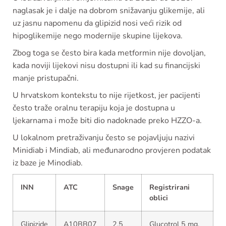
naglasak je i dalje na dobrom snižavanju glikemije, ali
uz jasnu napomenu da glipizid nosi veći rizik od
hipoglikemije nego modernije skupine lijekova.
Zbog toga se često bira kada metformin nije dovoljan,
kada noviji lijekovi nisu dostupni ili kad su financijski
manje pristupačni.
U hrvatskom kontekstu to nije rijetkost, jer pacijenti
često traže oralnu terapiju koja je dostupna u
ljekarnama i može biti dio nadoknade preko HZZO-a.
U lokalnom pretraživanju često se pojavljuju nazivi
Minidiab i Mindiab, ali međunarodno provjeren podatak
iz baze je Minodiab.
INN
ATC
Snage
Registrirani
oblici
Glipizide
A10BB07
2,5
Glucotrol 5 mg,