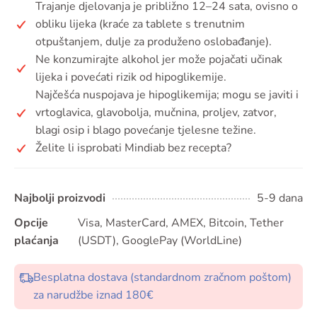
Trajanje djelovanja je približno 12–24 sata, ovisno o
obliku lijeka (kraće za tablete s trenutnim
otpuštanjem, dulje za produženo oslobađanje).
Ne konzumirajte alkohol jer može pojačati učinak
lijeka i povećati rizik od hipoglikemije.
Najčešća nuspojava je hipoglikemija; mogu se javiti i
vrtoglavica, glavobolja, mučnina, proljev, zatvor,
blagi osip i blago povećanje tjelesne težine.
Želite li isprobati Mindiab bez recepta?
Najbolji proizvodi
5-9 dana
Opcije
Visa, MasterCard, AMEX, Bitcoin, Tether
plaćanja
(USDT), GooglePay (WorldLine)
Besplatna dostava (standardnom zračnom poštom)
za narudžbe iznad 180€