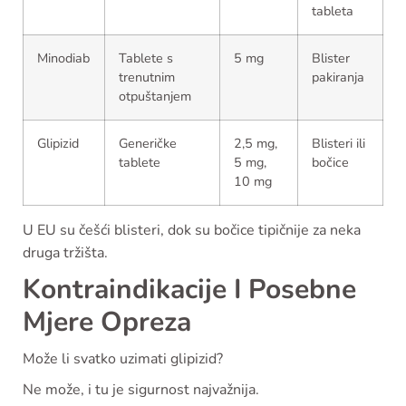
tableta
Minodiab
Tablete s
5 mg
Blister
trenutnim
pakiranja
otpuštanjem
Glipizid
Generičke
2,5 mg,
Blisteri ili
tablete
5 mg,
bočice
10 mg
U EU su češći blisteri, dok su bočice tipičnije za neka
druga tržišta.
Kontraindikacije I Posebne
Mjere Opreza
Može li svatko uzimati glipizid?
Ne može, i tu je sigurnost najvažnija.