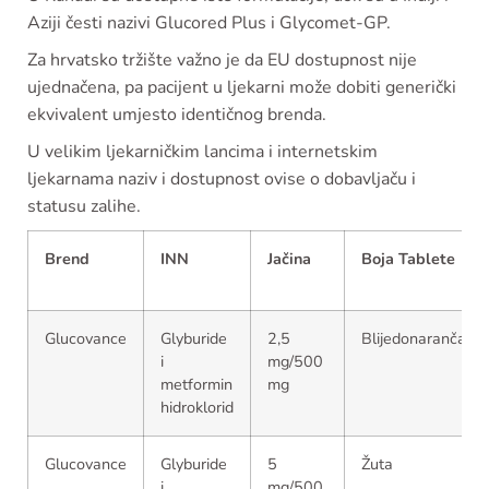
Aziji česti nazivi Glucored Plus i Glycomet-GP.
Za hrvatsko tržište važno je da EU dostupnost nije
ujednačena, pa pacijent u ljekarni može dobiti generički
ekvivalent umjesto identičnog brenda.
U velikim ljekarničkim lancima i internetskim
ljekarnama naziv i dostupnost ovise o dobavljaču i
statusu zalihe.
Brend
INN
Jačina
Boja Tablete
Glucovance
Glyburide
2,5
Blijedonarančasta
i
mg/500
metformin
mg
hidroklorid
Glucovance
Glyburide
5
Žuta
i
mg/500