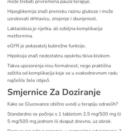
može trebati privremena pauza terapije.
Hipoglikemija znači prenisku razinu glukoze i može
uzrokovati drhtavicu, znojenje i zbunjenost.
Laktacidoza je rijetka, ali ozbiljna komplikacija
metformina.
eGFR je pokazatelj bubrežne funkcije.
Hipoksija znači nedostatnu opskrbu tkiva kisikom.
Takva upozorenja nisu formalnost, nego praktična
zaštita od komplikacija koje se u svakodnevnom radu
najčešće žele izbjeći.
Smjernice Za Doziranje
Kako se Glucovance obično uvodi u terapiju odraslih?
Standardno se počinje s 1 tabletom 2,5 mg/500 mg ili
5 mg/500 mg jednom ili dvaput dnevno, uz obrok.