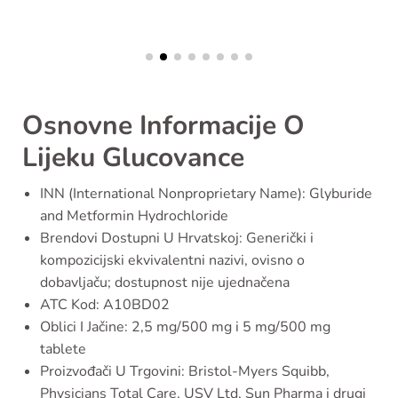
Osnovne Informacije O
Lijeku Glucovance
INN (International Nonproprietary Name): Glyburide
and Metformin Hydrochloride
Brendovi Dostupni U Hrvatskoj: Generički i
kompozicijski ekvivalentni nazivi, ovisno o
dobavljaču; dostupnost nije ujednačena
ATC Kod: A10BD02
Oblici I Jačine: 2,5 mg/500 mg i 5 mg/500 mg
tablete
Proizvođači U Trgovini: Bristol-Myers Squibb,
Physicians Total Care, USV Ltd, Sun Pharma i drugi