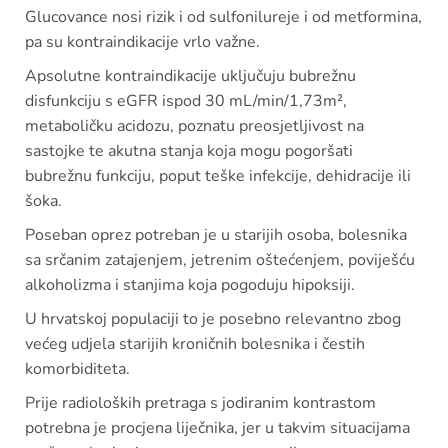
Glucovance nosi rizik i od sulfonilureje i od metformina,
pa su kontraindikacije vrlo važne.
Apsolutne kontraindikacije uključuju bubrežnu
disfunkciju s eGFR ispod 30 mL/min/1,73m²,
metaboličku acidozu, poznatu preosjetljivost na
sastojke te akutna stanja koja mogu pogoršati
bubrežnu funkciju, poput teške infekcije, dehidracije ili
šoka.
Poseban oprez potreban je u starijih osoba, bolesnika
sa srčanim zatajenjem, jetrenim oštećenjem, poviješću
alkoholizma i stanjima koja pogoduju hipoksiji.
U hrvatskoj populaciji to je posebno relevantno zbog
većeg udjela starijih kroničnih bolesnika i čestih
komorbiditeta.
Prije radioloških pretraga s jodiranim kontrastom
potrebna je procjena liječnika, jer u takvim situacijama