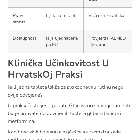
Pravni
Lijek na recept
Važi i za Hrvatsku
status
Dostupnost
Nije ujednačena
Provjeriti HALMED
po EU
i ljekarnu
Klinička Učinkovitost U
HrvatskOj Praksi
Je li jedna tableta lakša za svakodnevnu rutinu nego
dvije odvojene?
U praksi često jest, pa zato Glucovance mnogi pacijenti
bolje prihvate od odvojenih tableta glibenklamida i
metformina.
Kod hrvatskih bolesnika najčešće se razmatra kada
metformin sam nije dovoljan ili kada treba