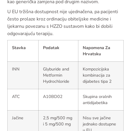
kao generička zamjena pod drugim nazivom.
U EU tržišna dostupnost nije ujednačena, pa pacijenti
često prolaze kroz ordinaciju obiteljske medicine i
ljekarnu povezanu s HZZO sustavom kako bi dobili
odgovarajuću terapiju.
Stavka
Podatak
Napomena Za
Hrvatsku
INN
Glyburide and
Kompozicijska
Metformin
kombinacija za
Hydrochloride
dijabetes tipa 2
ATC
A10BD02
Skupina oralnih
antidijabetika
Jačine
2,5 mg/500 mg
Nisu sve jačine
i 5 mg/500 mg
jednako dostupne
u EU