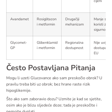
cijeni
Avandamet
Rosiglitazon
Drugačiji
Manje se
i metformin
mehanizam
koristi zbog
sigurnosti
Glycomet-
Glibenklamid
Regionalna
Nije uvijek
GP
i metformin
dostupnost
dostupan u
EU
Često Postavljana Pitanja
Mogu li uzeti Glucovance ako sam preskočio obrok? U
pravilu treba biti uz obrok; bez hrane raste rizik
hipoglikemije.
Što ako sam zaboravio dozu? Uzmite je kad se sjetite,
osim ako je blizu sljedeće doze; tada je preskočite i
nemojte duplati.