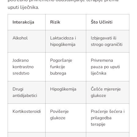
uputi liječnika.
Interakcija
Rizik
Što Učiniti
Alkohol
Laktacidoza i
Izbjegavati ili
hipoglikemija
strogo ograničiti
Jodirano
Pogoršanje
Privremena
kontrastno
funkcije
pauza po uputi
sredstvo
bubrega
liječnika
Drugi
Hipoglikemija
Češće mjerenje
antidijabetici
glukoze
Kortikosteroidi
Povišenje
Praćenje šećera i
glukoze
prilagodba
terapije