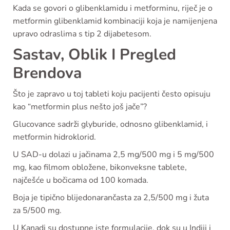
Kada se govori o glibenklamidu i metforminu, riječ je o
metformin glibenklamid kombinaciji koja je namijenjena
upravo odraslima s tip 2 dijabetesom.
Sastav, Oblik I Pregled
Brendova
Što je zapravo u toj tableti koju pacijenti često opisuju
kao “metformin plus nešto još jače”?
Glucovance sadrži glyburide, odnosno glibenklamid, i
metformin hidroklorid.
U SAD-u dolazi u jačinama 2,5 mg/500 mg i 5 mg/500
mg, kao filmom obložene, bikonveksne tablete,
najčešće u bočicama od 100 komada.
Boja je tipično blijedonarančasta za 2,5/500 mg i žuta
za 5/500 mg.
U Kanadi su dostupne iste formulacije, dok su u Indiji i