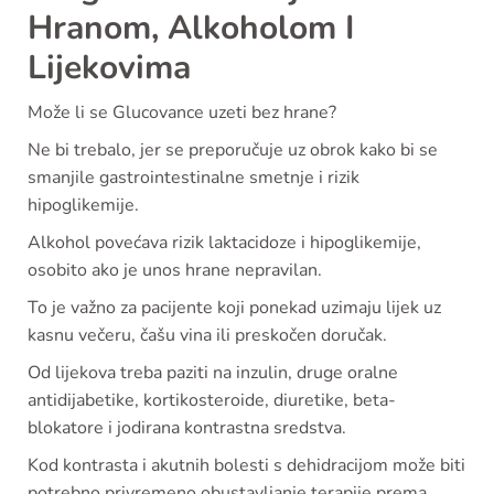
Hranom, Alkoholom I
Lijekovima
Može li se Glucovance uzeti bez hrane?
Ne bi trebalo, jer se preporučuje uz obrok kako bi se
smanjile gastrointestinalne smetnje i rizik
hipoglikemije.
Alkohol povećava rizik laktacidoze i hipoglikemije,
osobito ako je unos hrane nepravilan.
To je važno za pacijente koji ponekad uzimaju lijek uz
kasnu večeru, čašu vina ili preskočen doručak.
Od lijekova treba paziti na inzulin, druge oralne
antidijabetike, kortikosteroide, diuretike, beta-
blokatore i jodirana kontrastna sredstva.
Kod kontrasta i akutnih bolesti s dehidracijom može biti
potrebno privremeno obustavljanje terapije prema