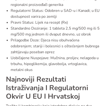
regionalni proizvođači generika
Regulatorni Status: Odobren u SAD-u i Kanadi; u EU
dostupnost varira po zemlji
Pravni Status: Lijek na recept (Rx)
Standardno Doziranje: 1 tableta 2,5 mg/500 mg ili 5
mg/500 mg jednom ili dvaput dnevno, uz obrok
Prilagodbe Doze: Djeca nisu obuhvaćena
odobrenjem; stariji i bolesnici s oštećenjem bubrega
zahtijevaju poseban oprez
Uobičajene Nuspojave: Mučnina, proljev, nelagoda u
trbuhu, hipoglikemija, glavobolja, vrtoglavica,
metalni okus
Najnoviji Rezultati
Istraživanja I Regulatorni
Okvir U EU I Hrvatskoj