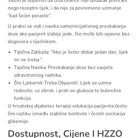
Važno je objasniti da Glucovance nije dodatak prehrani
nego receptni lijek, i da nije za povremeno uzimanje
“kad šećer poraste”.
U praksi se vidi i navika samoinicijativnog preskakanja
doze ako pacijent slabije jede, što može biti opasno bez
dogovora s liječnikom.
Tipična Zabluda: “Ako je šećer dobar jedan dan, lijek
mi ne treba.”
Tipična Navika: Preskakanje doze bez savjeta
zdravstvenog radnika.
Što Ljekarnik Treba Objasniti: Lijek se uzima
redovito, uz obrok, i prati se glukoza te bubrežna
funkcija.
U hrvatskoj dijabetes terapiji edukacija pacijenta često
čini razliku između stabilne kontrole i čestih oscilacija
glikemije.
Dostupnost, Cijene I HZZO