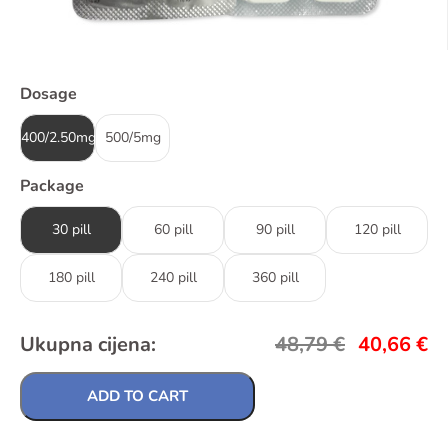
Dosage
400/2.50mg
500/5mg
Package
30 pill
60 pill
90 pill
120 pill
180 pill
240 pill
360 pill
Ukupna cijena:
48,79
€
40,66
€
ADD TO CART