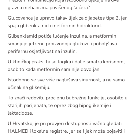
Tražite li kombinaciju koja istodobno djeluje na dva
glavna mehanizma povišenog šećera?
Glucovance je upravo takav lijek za dijabetes tipa 2, jer
spaja glibenklamid i metformin hidroklorid.
Glibenklamid potiče lučenje inzulina, a metformin
smanjuje jetrenu proizvodnju glukoze i poboljšava
perifernu osjetljivost na inzulin.
U kliničkoj praksi ta se logika i dalje smatra korisnom,
osobito kada metformin sam nije dovoljan.
Istodobno se sve više naglašava sigurnost, a ne samo
učinak na glikemiju.
To znači redovitu procjenu bubrežne funkcije, osobito u
starijih pacijenata, te oprez zbog hipoglikemije i
laktacidoze.
U Hrvatskoj je pri provjeri dostupnosti važno gledati
HALMED i lokalne registre, jer se lijek može pojaviti i