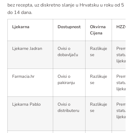
bez recepta, uz diskretno slanje u Hrvatsku u roku od 5
do 14 dana.
Ljekarna
Dostupnost
Okvirna
HZZO
Cijena
Ljekarne Jadran
Ovisi o
Razlikuje
Prema
dobavljaču
se
statusu
lijeka
Farmacia.hr
Ovisi o
Razlikuje
Prema
pakiranju
se
statusu
lijeka
Ljekarna Pablo
Ovisi o
Razlikuje
Prema
distributeru
se
statusu
lijeka