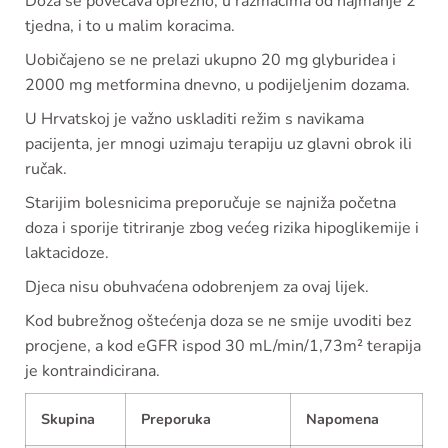
Doza se povećava oprezno, u razmacima od najmanje 2
tjedna, i to u malim koracima.
Uobičajeno se ne prelazi ukupno 20 mg glyburidea i
2000 mg metformina dnevno, u podijeljenim dozama.
U Hrvatskoj je važno uskladiti režim s navikama
pacijenta, jer mnogi uzimaju terapiju uz glavni obrok ili
ručak.
Starijim bolesnicima preporučuje se najniža početna
doza i sporije titriranje zbog većeg rizika hipoglikemije i
laktacidoze.
Djeca nisu obuhvaćena odobrenjem za ovaj lijek.
Kod bubrežnog oštećenja doza se ne smije uvoditi bez
procjene, a kod eGFR ispod 30 mL/min/1,73m² terapija
je kontraindicirana.
Skupina
Preporuka
Napomena