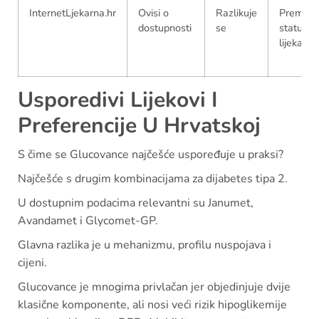
InternetLjekarna.hr
Ovisi o
Razlikuje
Prema
dostupnosti
se
statusu
lijeka
Usporedivi Lijekovi I
Preferencije U Hrvatskoj
S čime se Glucovance najčešće uspoređuje u praksi?
Najčešće s drugim kombinacijama za dijabetes tipa 2.
U dostupnim podacima relevantni su Janumet,
Avandamet i Glycomet-GP.
Glavna razlika je u mehanizmu, profilu nuspojava i
cijeni.
Glucovance je mnogima privlačan jer objedinjuje dvije
klasične komponente, ali nosi veći rizik hipoglikemije