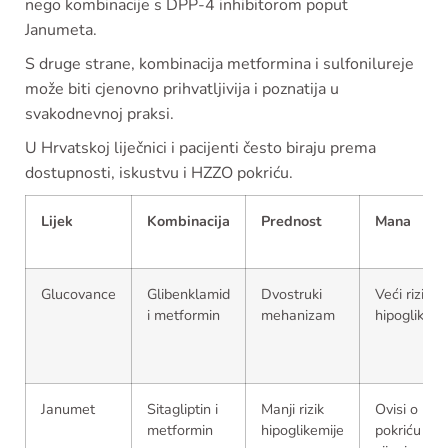
nego kombinacije s DPP-4 inhibitorom poput
Janumeta.
S druge strane, kombinacija metformina i sulfonilureje
može biti cjenovno prihvatljivija i poznatija u
svakodnevnoj praksi.
U Hrvatskoj liječnici i pacijenti često biraju prema
dostupnosti, iskustvu i HZZO pokriću.
Lijek
Kombinacija
Prednost
Mana
Glucovance
Glibenklamid
Dvostruki
Veći rizik
i metformin
mehanizam
hipoglikemi
Janumet
Sitagliptin i
Manji rizik
Ovisi o
metformin
hipoglikemije
pokriću i