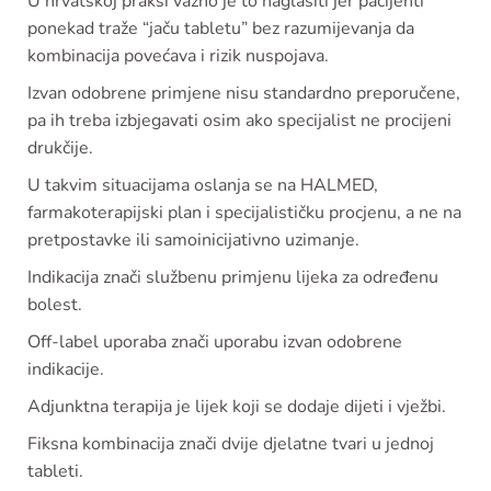
U hrvatskoj praksi važno je to naglasiti jer pacijenti
ponekad traže “jaču tabletu” bez razumijevanja da
kombinacija povećava i rizik nuspojava.
Izvan odobrene primjene nisu standardno preporučene,
pa ih treba izbjegavati osim ako specijalist ne procijeni
drukčije.
U takvim situacijama oslanja se na HALMED,
farmakoterapijski plan i specijalističku procjenu, a ne na
pretpostavke ili samoinicijativno uzimanje.
Indikacija znači službenu primjenu lijeka za određenu
bolest.
Off-label uporaba znači uporabu izvan odobrene
indikacije.
Adjunktna terapija je lijek koji se dodaje dijeti i vježbi.
Fiksna kombinacija znači dvije djelatne tvari u jednoj
tableti.