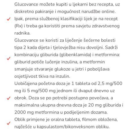
Glucovance možete kupiti u ljekarni bez recepta, uz
diskretno pakiranje i mogućnost narudžbe online.
Ipak, prema službenoj klasifikaciji lijek je na recept
(Rx) i treba ga koristiti prema savjetu zdravstvenog
radnika.
Glucovance se koristi za liječenje šećerne bolesti
tipa 2 kada dijeta i tjelovježba nisu dovoljni. Sadrži
kombinaciju gliburida (glibenklamida) i metformina:
gliburid potiče lučenje inzulina, a metformin
smanjuje stvaranje glukoze u jetri i poboljšava
osjetljivost tkiva na inzulin.
Uobičajena početna doza je 1 tableta od 2,5 mg/500
mg ili 5 mg/500 mg jednom ili dvaput dnevno uz
obrok. Doza se po potrebi postupno povećava, a
maksimalna ukupna dnevna doza je 20 mg gliburida i
2000 mg metformina u podijeljenim dozama.
Oblik primjene je oralna tableta, filmom obložena,
najčešće u kapsulastom/bikonveksnom obliku.