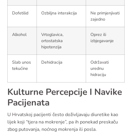
Dofetilid
Ozbiljna interakcija
Ne primjenjivati
zajedno
Alkohol
Vrtoglavica,
Oprez ili
ortostatska
izbjegavanje
hipotenzija
Slab unos
Dehidracija
Održavati
tekućine
urednu
hidraciju
Kulturne Percepcije I Navike
Pacijenata
U Hrvatskoj pacijenti često doživljavaju diuretike kao
lijek koji “tjera na mokrenje”, pa ih ponekad preskaču
zbog putovanja, noćnog mokrenja ili posla.