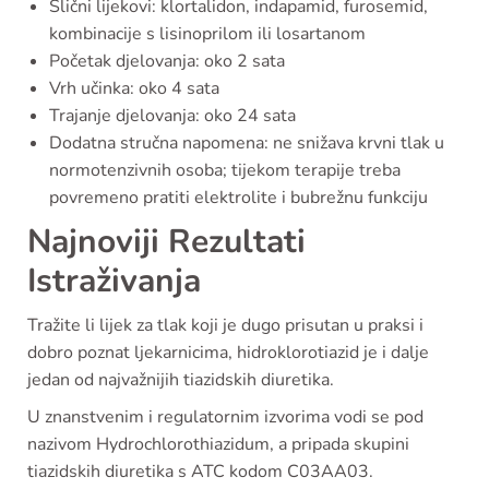
Slični lijekovi: klortalidon, indapamid, furosemid,
kombinacije s lisinoprilom ili losartanom
Početak djelovanja: oko 2 sata
Vrh učinka: oko 4 sata
Trajanje djelovanja: oko 24 sata
Dodatna stručna napomena: ne snižava krvni tlak u
normotenzivnih osoba; tijekom terapije treba
povremeno pratiti elektrolite i bubrežnu funkciju
Najnoviji Rezultati
Istraživanja
Tražite li lijek za tlak koji je dugo prisutan u praksi i
dobro poznat ljekarnicima, hidroklorotiazid je i dalje
jedan od najvažnijih tiazidskih diuretika.
U znanstvenim i regulatornim izvorima vodi se pod
nazivom Hydrochlorothiazidum, a pripada skupini
tiazidskih diuretika s ATC kodom C03AA03.