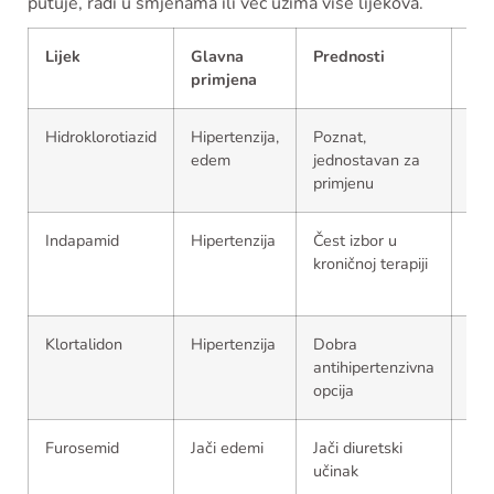
putuje, radi u smjenama ili već uzima više lijekova.
Lijek
Glavna
Prednosti
Pot
primjena
nus
Hidroklorotiazid
Hipertenzija,
Poznat,
Elek
edem
jednostavan za
por
primjenu
vrt
Indapamid
Hipertenzija
Čest izbor u
Sli
kroničnoj terapiji
diu
nus
Klortalidon
Hipertenzija
Dobra
Por
antihipertenzivna
ele
opcija
Furosemid
Jači edemi
Jači diuretski
Deh
učinak
elek