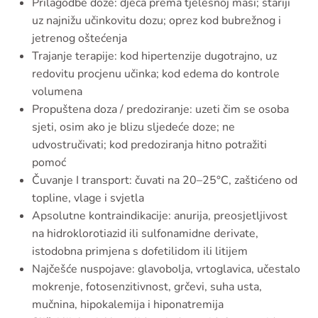
Prilagodbe doze: djeca prema tjelesnoj masi; stariji
uz najnižu učinkovitu dozu; oprez kod bubrežnog i
jetrenog oštećenja
Trajanje terapije: kod hipertenzije dugotrajno, uz
redovitu procjenu učinka; kod edema do kontrole
volumena
Propuštena doza / predoziranje: uzeti čim se osoba
sjeti, osim ako je blizu sljedeće doze; ne
udvostručivati; kod predoziranja hitno potražiti
pomoć
Čuvanje I transport: čuvati na 20–25°C, zaštićeno od
topline, vlage i svjetla
Apsolutne kontraindikacije: anurija, preosjetljivost
na hidroklorotiazid ili sulfonamidne derivate,
istodobna primjena s dofetilidom ili litijem
Najčešće nuspojave: glavobolja, vrtoglavica, učestalo
mokrenje, fotosenzitivnost, grčevi, suha usta,
mučnina, hipokalemija i hiponatremija