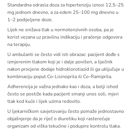
Standardna odrasla doza za hipertenziju iznosi 12,5–25
mg jednom dnevno, a za edem 25–100 mg dnevno u
1–2 podijeljene doze.
Lijek ne snižava tlak u normotenzivnih osoba, pa je
korist vezana uz pravilnu indikaciju i praćenje odgovora
na terapiju.
U ambulanti se često vidi isti obrazac: pacijent dođe s
izmjerenim tlakom koji je i dalje povišen, a liječnik
nakon procjene dodaje hidroklorotiazid ili ga uključuje u
kombinaciju poput Co-Lisinoprila ili Co-Ramiprila.
Adherencija je važna jednako kao i doza, a bolji ishod
često se postiže kada pacijent smanji unos soli, mjeri
tlak kod kuće i lijek uzima redovito.
U ljekarničkom savjetovanju često pomaže jednostavno
objašnjenje da je riječ o diuretiku koji rasterećuje
organizam od viška tekućine i podupire kontrolu tlaka.