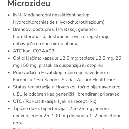
Microzideu
INN (Međunarodni nezaštićeni naziv):
Hydrochlorothiazide (Hydrochlorothiazidum)
Brendovi dostupni u Hrvatskoj: generički
hidroklorotiazid; dostupnost ovisi o registraciji,
dobavljaču i trenutnim zalihama
ATC kod: C03AA03
Oblici I jačine: kapsule 12,5 mg; tablete 12,5 mg, 25
mg i 50 mg; prašak za suspenziju ili otopinu
Proizvođači u Hrvatskoj: točno nije navedeno; u
Europi su česti Sandoz, Stada i Accord Healthcare
Status registracije u Hrvatskoj: točno nije navedeno;
u EU je odobren kao generički i brendirani pripravak
OTC / Rx klasifikacija: lijek na recept (Rx)
Tipične doze: hipertenzija 12,5–25 mg jednom
dnevno; edem 25–100 mg dnevno u 1–2 podijeljene
doze