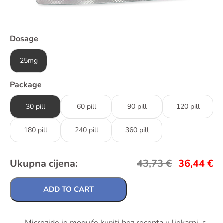
Dosage
25mg
Package
30 pill
60 pill
90 pill
120 pill
180 pill
240 pill
360 pill
Ukupna cijena:
43,73
€
36,44
€
ADD TO CART
Microzide je moguće kupiti bez recepta u ljekarni, s