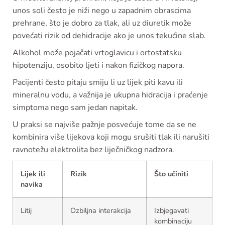
unos soli često je niži nego u zapadnim obrascima
prehrane, što je dobro za tlak, ali uz diuretik može
povećati rizik od dehidracije ako je unos tekućine slab.
Alkohol može pojačati vrtoglavicu i ortostatsku
hipotenziju, osobito ljeti i nakon fizičkog napora.
Pacijenti često pitaju smiju li uz lijek piti kavu ili
mineralnu vodu, a važnija je ukupna hidracija i praćenje
simptoma nego sam jedan napitak.
U praksi se najviše pažnje posvećuje tome da se ne
kombinira više lijekova koji mogu srušiti tlak ili narušiti
ravnotežu elektrolita bez liječničkog nadzora.
Lijek ili
Rizik
Što učiniti
navika
Litij
Ozbiljna interakcija
Izbjegavati
kombinaciju