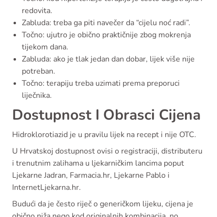
redovita.
Zabluda: treba ga piti navečer da “cijelu noć radi”.
Točno: ujutro je obično praktičnije zbog mokrenja
tijekom dana.
Zabluda: ako je tlak jedan dan dobar, lijek više nije
potreban.
Točno: terapiju treba uzimati prema preporuci
liječnika.
Dostupnost I Obrasci Cijena
Hidroklorotiazid je u pravilu lijek na recept i nije OTC.
U Hrvatskoj dostupnost ovisi o registraciji, distributeru
i trenutnim zalihama u ljekarničkim lancima poput
Ljekarne Jadran, Farmacia.hr, Ljekarne Pablo i
InternetLjekarna.hr.
Budući da je često riječ o generičkom lijeku, cijena je
obično niža nego kod originalnih kombinacija, no