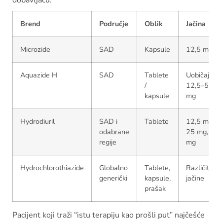
Brend
Područje
Oblik
Jačina
Microzide
SAD
Kapsule
12,5 mg
Aquazide H
SAD
Tablete
Uobičajeno
/
12,5–50
kapsule
mg
Hydrodiuril
SAD i
Tablete
12,5 mg,
odabrane
25 mg, 50
regije
mg
Hydrochlorothiazide
Globalno
Tablete,
Različite
generički
kapsule,
jačine
prašak
Pacijent koji traži “istu terapiju kao prošli put” najčešće