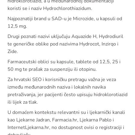
hidroklorotiazid, a u međunarodnoj dokumentaciji
koristi se i naziv Hydrochlorothiazidum.
Najpoznatiji brand u SAD-u je Microzide, u kapsuli od
12,5 mg.
Drugi poznati nazivi uključuju Aquazide H, Hydrodiuril
te generičke oblike pod nazivima Hydrocot, Inzirqo i
Zide.
Farmaceutski oblici su kapsule, tablete od 12,5, 25 i
50 mg te prašak za suspenziju ili otopinu.
Za hrvatski SEO i korisničku pretragu važna je veza
između međunarodnih naziva i lokalnih navika
pretraživanja, jer pacijenti često upisuju hidroklorotiazid
ili lijek za tlak.
U domaćem kontekstu relevantni su i ljekarnički kanali
kao Ljekarne Jadran, Farmacia.hr, Ljekarna Pablo i
InternetLjekarna.hr, no dostupnost ovisi o registraciji i
dobavljaču.