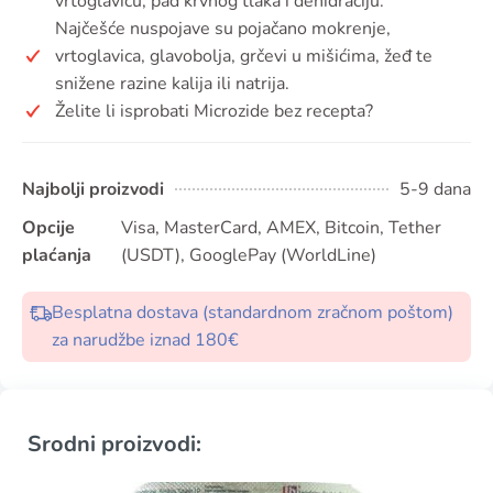
vrtoglavicu, pad krvnog tlaka i dehidraciju.
Najčešće nuspojave su pojačano mokrenje,
vrtoglavica, glavobolja, grčevi u mišićima, žeđ te
snižene razine kalija ili natrija.
Želite li isprobati Microzide bez recepta?
Najbolji proizvodi
5-9 dana
Opcije
Visa, MasterCard, AMEX, Bitcoin, Tether
plaćanja
(USDT), GooglePay (WorldLine)
Besplatna dostava (standardnom zračnom poštom)
za narudžbe iznad 180€
Srodni proizvodi: