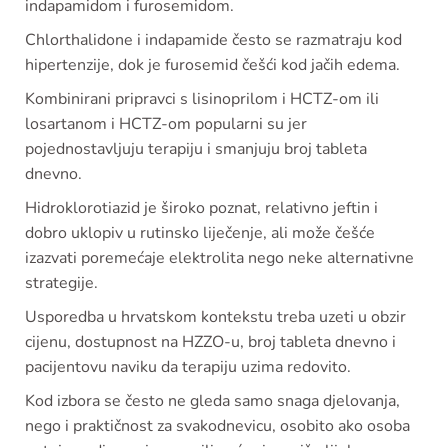
indapamidom i furosemidom.
Chlorthalidone i indapamide često se razmatraju kod
hipertenzije, dok je furosemid češći kod jačih edema.
Kombinirani pripravci s lisinoprilom i HCTZ-om ili
losartanom i HCTZ-om popularni su jer
pojednostavljuju terapiju i smanjuju broj tableta
dnevno.
Hidroklorotiazid je široko poznat, relativno jeftin i
dobro uklopiv u rutinsko liječenje, ali može češće
izazvati poremećaje elektrolita nego neke alternativne
strategije.
Usporedba u hrvatskom kontekstu treba uzeti u obzir
cijenu, dostupnost na HZZO-u, broj tableta dnevno i
pacijentovu naviku da terapiju uzima redovito.
Kod izbora se često ne gleda samo snaga djelovanja,
nego i praktičnost za svakodnevicu, osobito ako osoba