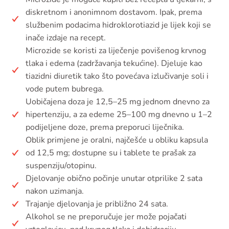
diskretnom i anonimnom dostavom. Ipak, prema
službenim podacima hidroklorotiazid je lijek koji se
inače izdaje na recept.
Microzide se koristi za liječenje povišenog krvnog
tlaka i edema (zadržavanja tekućine). Djeluje kao
tiazidni diuretik tako što povećava izlučivanje soli i
vode putem bubrega.
Uobičajena doza je 12,5–25 mg jednom dnevno za
hipertenziju, a za edeme 25–100 mg dnevno u 1–2
podijeljene doze, prema preporuci liječnika.
Oblik primjene je oralni, najčešće u obliku kapsula
od 12,5 mg; dostupne su i tablete te prašak za
suspenziju/otopinu.
Djelovanje obično počinje unutar otprilike 2 sata
nakon uzimanja.
Trajanje djelovanja je približno 24 sata.
Alkohol se ne preporučuje jer može pojačati