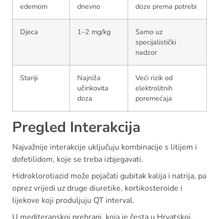
edemom
dnevno
doze prema potrebi
Djeca
1–2 mg/kg
Samo uz
specijalistički
nadzor
Stariji
Najniža
Veći rizik od
učinkovita
elektrolitnih
doza
poremećaja
Pregled Interakcija
Najvažnije interakcije uključuju kombinacije s litijem i
dofetilidom, koje se treba izbjegavati.
Hidroklorotiazid može pojačati gubitak kalija i natrija, pa
oprez vrijedi uz druge diuretike, kortikosteroide i
lijekove koji produljuju QT interval.
U mediteranskoj prehrani, koja je česta u Hrvatskoj,