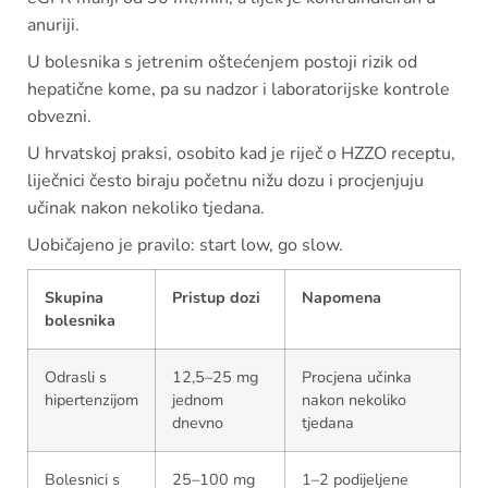
anuriji.
U bolesnika s jetrenim oštećenjem postoji rizik od
hepatične kome, pa su nadzor i laboratorijske kontrole
obvezni.
U hrvatskoj praksi, osobito kad je riječ o HZZO receptu,
liječnici često biraju početnu nižu dozu i procjenjuju
učinak nakon nekoliko tjedana.
Uobičajeno je pravilo: start low, go slow.
Skupina
Pristup dozi
Napomena
bolesnika
Odrasli s
12,5–25 mg
Procjena učinka
hipertenzijom
jednom
nakon nekoliko
dnevno
tjedana
Bolesnici s
25–100 mg
1–2 podijeljene