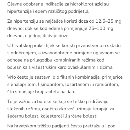
Glavne odobrene indikacije za hidroklorotiazid su
hipertenzija i edem različitog podrijetla.
Za hipertenziju se najčešće koristi doza od 12,5–25 mg
dnevno, dok se kod edema primjenjuje 25–100 mg
dnevno, u jednoj ili dvije doze.
U hrvatskoj praksi lijek se koristi prvenstveno u skladu
s odobrenjem, a izvanodobrene primjene uglavnom se
odnose na prilagodbu kombiniranih režima kod
bolesnika s višestrukim kardiovaskularnim rizicima.
Vrlo često je sastavni dio fiksnih kombinacija, primjerice
s enalaprilom, lisinoprilom, losartanom ili ramiprilom,
što smanjuje broj tableta na dan.
To je važno za bolesnike koji se teško pridržavaju
složenih režima, osobito ako već uzimaju terapiju za
šećernu bolest, kolesterol ili srčane bolesti.
Na hrvatskom tržištu pacijenti često pretražuju i pod