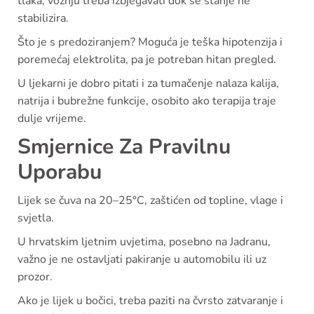
tlaka, vožnju treba izbjegavati dok se stanje ne
stabilizira.
Što je s predoziranjem? Moguća je teška hipotenzija i
poremećaj elektrolita, pa je potreban hitan pregled.
U ljekarni je dobro pitati i za tumačenje nalaza kalija,
natrija i bubrežne funkcije, osobito ako terapija traje
dulje vrijeme.
Smjernice Za Pravilnu
Uporabu
Lijek se čuva na 20–25°C, zaštićen od topline, vlage i
svjetla.
U hrvatskim ljetnim uvjetima, posebno na Jadranu,
važno je ne ostavljati pakiranje u automobilu ili uz
prozor.
Ako je lijek u bočici, treba paziti na čvrsto zatvaranje i