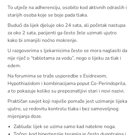
To utječe na adherenciju, osobito kod aktivnih odraslih i
starijih osoba koje se boje pada tlaka.
Budući da lijek djeluje oko 24 sata, ali početak nastupa
za oko 2 sata, pacijenti ga često žele uzimati ujutro
kako bi smanjili noćno mokrenje.
U razgovorima s ljekarnicima često se mora naglasiti da
nije riječ o “tabletama za vodu”, nego o lijeku za tlak i
edem.
Na forumima se traže usporedbe s Esidrexom,
Hypothiazidom i kombinacijama poput Co-Perindoprila,
a to pokazuje koliko su prepoznatljivi stari i novi nazivi.
Praktičan savjet koji najviše pomaže jest uzimanje lijeka
ujutro, uz redovitu kontrolu tlaka i bez samovoljnog
mijenjanja doze.
Zabluda: lijek se uzima samo kad natekne noga.
Točno: kod hipertenzije terapija je često dugotrajna i