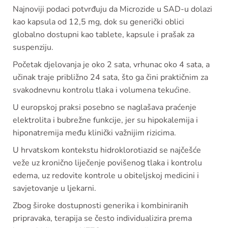
Najnoviji podaci potvrđuju da Microzide u SAD-u dolazi
kao kapsula od 12,5 mg, dok su generički oblici
globalno dostupni kao tablete, kapsule i prašak za
suspenziju.
Početak djelovanja je oko 2 sata, vrhunac oko 4 sata, a
učinak traje približno 24 sata, što ga čini praktičnim za
svakodnevnu kontrolu tlaka i volumena tekućine.
U europskoj praksi posebno se naglašava praćenje
elektrolita i bubrežne funkcije, jer su hipokalemija i
hiponatremija među klinički važnijim rizicima.
U hrvatskom kontekstu hidroklorotiazid se najčešće
veže uz kronično liječenje povišenog tlaka i kontrolu
edema, uz redovite kontrole u obiteljskoj medicini i
savjetovanje u ljekarni.
Zbog široke dostupnosti generika i kombiniranih
pripravaka, terapija se često individualizira prema