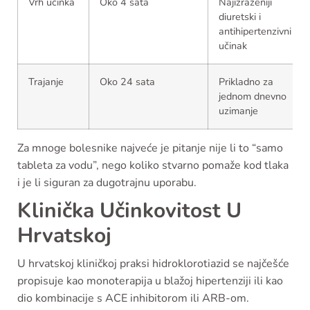
Vrh učinka
Oko 4 sata
Najizraženiji
diuretski i
antihipertenzivni
učinak
Trajanje
Oko 24 sata
Prikladno za
jednom dnevno
uzimanje
Za mnoge bolesnike najveće je pitanje nije li to “samo
tableta za vodu”, nego koliko stvarno pomaže kod tlaka
i je li siguran za dugotrajnu uporabu.
Klinička Učinkovitost U
Hrvatskoj
U hrvatskoj kliničkoj praksi hidroklorotiazid se najčešće
propisuje kao monoterapija u blažoj hipertenziji ili kao
dio kombinacije s ACE inhibitorom ili ARB-om.