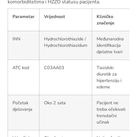
komorbiditetima i HZZO statusu pacijenta.
Parametar
Vrijednost
Kliničko
značenje
INN
Hydrochlorothiazide /
Međunarodna
Hydrochlorothiazidum
identifikacija
djelatne tvari
ATC kod
C03AA03
Tiazidski
diuretik za
hipertenziju i
edeme
Početak
Oko 2 sata
Pacijent ne
djelovanja
treba očekivati
trenutačni
učinak