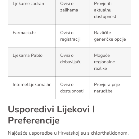
Ljekarne Jadran
Ovisi o
Provjeriti
zalihama
aktualnu
dostupnost
Farmacia.hr
Ovisi o
Različite
registraciji
generičke opcije
Ljekarna Pablo
Ovisi o
Moguće
dobavljaču
regionalne
razlike
InternetLjekarna.hr
Ovisi o
Provjera prije
dostupnosti
narudžbe
Usporedivi Lijekovi I
Preferencije
Najčešće usporedbe u Hrvatskoj su s chlorthalidonom,