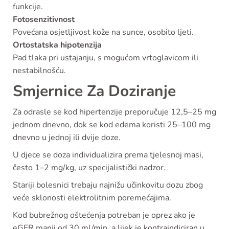
funkcije.
Fotosenzitivnost
Povećana osjetljivost kože na sunce, osobito ljeti.
Ortostatska hipotenzija
Pad tlaka pri ustajanju, s mogućom vrtoglavicom ili
nestabilnošću.
Smjernice Za Doziranje
Za odrasle se kod hipertenzije preporučuje 12,5–25 mg
jednom dnevno, dok se kod edema koristi 25–100 mg
dnevno u jednoj ili dvije doze.
U djece se doza individualizira prema tjelesnoj masi,
često 1–2 mg/kg, uz specijalistički nadzor.
Stariji bolesnici trebaju najnižu učinkovitu dozu zbog
veće sklonosti elektrolitnim poremećajima.
Kod bubrežnog oštećenja potreban je oprez ako je
eGFR manji od 30 ml/min, a lijek je kontraindiciran u