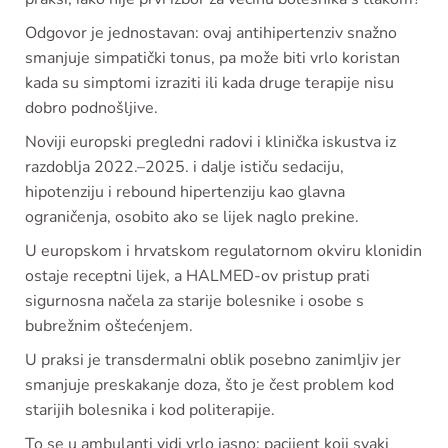
Odgovor je jednostavan: ovaj antihipertenziv snažno
smanjuje simpatički tonus, pa može biti vrlo koristan
kada su simptomi izraziti ili kada druge terapije nisu
dobro podnošljive.
Noviji europski pregledni radovi i klinička iskustva iz
razdoblja 2022.–2025. i dalje ističu sedaciju,
hipotenziju i rebound hipertenziju kao glavna
ograničenja, osobito ako se lijek naglo prekine.
U europskom i hrvatskom regulatornom okviru klonidin
ostaje receptni lijek, a HALMED-ov pristup prati
sigurnosna načela za starije bolesnike i osobe s
bubrežnim oštećenjem.
U praksi je transdermalni oblik posebno zanimljiv jer
smanjuje preskakanje doza, što je čest problem kod
starijih bolesnika i kod politerapije.
To se u ambulanti vidi vrlo jasno: pacijent koji svaki