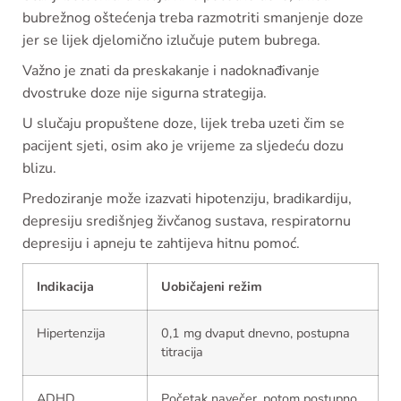
bubrežnog oštećenja treba razmotriti smanjenje doze
jer se lijek djelomično izlučuje putem bubrega.
Važno je znati da preskakanje i nadoknađivanje
dvostruke doze nije sigurna strategija.
U slučaju propuštene doze, lijek treba uzeti čim se
pacijent sjeti, osim ako je vrijeme za sljedeću dozu
blizu.
Predoziranje može izazvati hipotenziju, bradikardiju,
depresiju središnjeg živčanog sustava, respiratornu
depresiju i apneju te zahtijeva hitnu pomoć.
Indikacija
Uobičajeni režim
Hipertenzija
0,1 mg dvaput dnevno, postupna
titracija
ADHD
Početak navečer, potom postupno