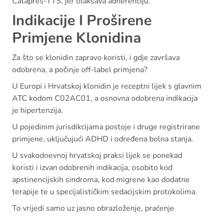
Catapres-TTS, jer olakšava adherenciju.
Indikacije I Proširene
Primjene Klonidina
Za što se klonidin zapravo koristi, i gdje završava
odobrena, a počinje off-label primjena?
U Europi i Hrvatskoj klonidin je receptni lijek s glavnim
ATC kodom C02AC01, a osnovna odobrena indikacija
je hipertenzija.
U pojedinim jurisdikcijama postoje i druge registrirane
primjene, uključujući ADHD i određena bolna stanja.
U svakodnevnoj hrvatskoj praksi lijek se ponekad
koristi i izvan odobrenih indikacija, osobito kod
apstinencijskih sindroma, kod migrene kao dodatne
terapije te u specijalističkim sedacijskim protokolima.
To vrijedi samo uz jasno obrazloženje, praćenje