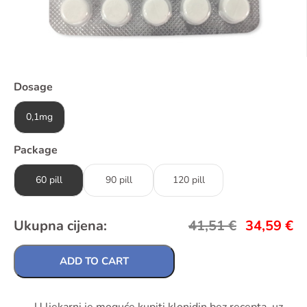
Dosage
0,1mg
Package
60 pill
90 pill
120 pill
Ukupna cijena:
41,51
€
34,59
€
ADD TO CART
U ljekarni je moguće kupiti klonidin bez recepta, uz