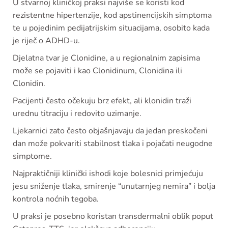
U stvarnoj kliničkoj praksi najviše se koristi kod
rezistentne hipertenzije, kod apstinencijskih simptoma
te u pojedinim pedijatrijskim situacijama, osobito kada
je riječ o ADHD-u.
Djelatna tvar je Clonidine, a u regionalnim zapisima
može se pojaviti i kao Clonidinum, Clonidina ili
Clonidin.
Pacijenti često očekuju brz efekt, ali klonidin traži
urednu titraciju i redovito uzimanje.
Ljekarnici zato često objašnjavaju da jedan preskočeni
dan može pokvariti stabilnost tlaka i pojačati neugodne
simptome.
Najpraktičniji klinički ishodi koje bolesnici primjećuju
jesu sniženje tlaka, smirenje “unutarnjeg nemira” i bolja
kontrola noćnih tegoba.
U praksi je posebno koristan transdermalni oblik poput