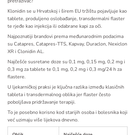
pretraživač?
Klonidin se u Hrvatskoj i širem EU tržištu pojavljuje kao
tablete, produljeno oslobađanje, transdermalni flaster
te rjeđe kao injekcija ili odabrane kapi za oči.
Najpoznatiji brandovi prema međunarodnim podacima
su Catapres, Catapres-TTS, Kapvay, Duraclon, Nexiclon
XR i Clonidin AL.
Najčešće susretane doze su 0,1 mg, 0,15 mg, 0,2 mg i
0,3 mg za tablete te 0,1 mg, 0,2 mg i 0,3 mg/24 h za
flastere.
U ljekarničkoj praksi je ključna razlika između klasičnih
tableta i transdermalnog oblika jer flaster često
poboljšava pridržavanje terapiji.
To je posebno korisno kod starijih osoba i bolesnika koji
već uzimaju više lijekova dnevno.
Oblik
Najčešće doze