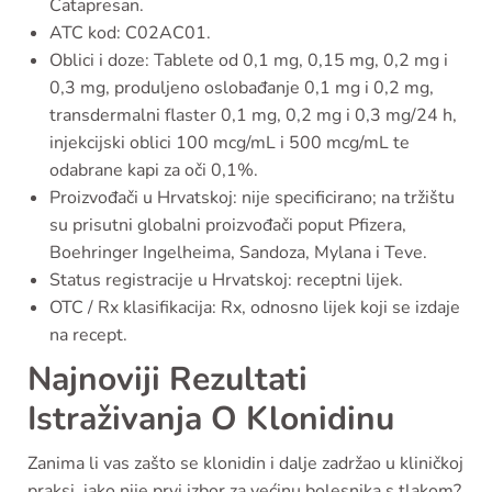
Catapresan.
ATC kod: C02AC01.
Oblici i doze: Tablete od 0,1 mg, 0,15 mg, 0,2 mg i
0,3 mg, produljeno oslobađanje 0,1 mg i 0,2 mg,
transdermalni flaster 0,1 mg, 0,2 mg i 0,3 mg/24 h,
injekcijski oblici 100 mcg/mL i 500 mcg/mL te
odabrane kapi za oči 0,1%.
Proizvođači u Hrvatskoj: nije specificirano; na tržištu
su prisutni globalni proizvođači poput Pfizera,
Boehringer Ingelheima, Sandoza, Mylana i Teve.
Status registracije u Hrvatskoj: receptni lijek.
OTC / Rx klasifikacija: Rx, odnosno lijek koji se izdaje
na recept.
Najnoviji Rezultati
Istraživanja O Klonidinu
Zanima li vas zašto se klonidin i dalje zadržao u kliničkoj
praksi, iako nije prvi izbor za većinu bolesnika s tlakom?