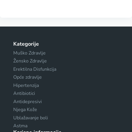
Kategorije
Muško Zdravlje
Žensko Zdravlje
Erektilna Disfunkcija
Opće zdravlje
Hipertenzija
Antibiotici
Antidepresivi
Njega Kože
Ublažavanje boli
Astma