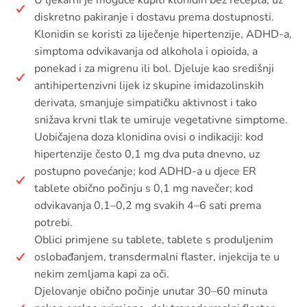
diskretno pakiranje i dostavu prema dostupnosti.
Klonidin se koristi za liječenje hipertenzije, ADHD-a,
simptoma odvikavanja od alkohola i opioida, a
ponekad i za migrenu ili bol. Djeluje kao središnji
antihipertenzivni lijek iz skupine imidazolinskih
derivata, smanjuje simpatičku aktivnost i tako
snižava krvni tlak te umiruje vegetativne simptome.
Uobičajena doza klonidina ovisi o indikaciji: kod
hipertenzije često 0,1 mg dva puta dnevno, uz
postupno povećanje; kod ADHD-a u djece ER
tablete obično počinju s 0,1 mg navečer; kod
odvikavanja 0,1–0,2 mg svakih 4–6 sati prema
potrebi.
Oblici primjene su tablete, tablete s produljenim
oslobađanjem, transdermalni flaster, injekcija te u
nekim zemljama kapi za oči.
Djelovanje obično počinje unutar 30–60 minuta