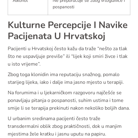
Alkohol
Ne preporučuje se zbog vrtoglavice i
pospanosti
Kulturne Percepcije I Navike
Pacijenata U Hrvatskoj
Pacijenti u Hrvatskoj često kažu da traže “nešto za tlak
što ne uspavljuje previše” ili “lijek koji smiri živce i tlak
u isto vrijeme”.
Zbog toga klonidin ima reputaciju snažnog, pomalo
starijeg lijeka, iako i dalje ima jasno mjesto u terapiji.
Na forumima i u ljekarničkom razgovoru najčešće se
ponavljaju pitanja o pospanosti, suhim ustima i tome
smije li se terapija prekinuti nakon nekoliko boljih dana.
U urbanim sredinama pacijenti često traže
transdermalni oblik zbog praktičnosti, dok u manjim
mjestima žele kratku i jasnu uputu na papiru.