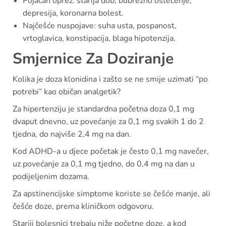
Pojačan oprez: starija dob, bubrežno oštećenje,
depresija, koronarna bolest.
Najčešće nuspojave: suha usta, pospanost,
vrtoglavica, konstipacija, blaga hipotenzija.
Smjernice Za Doziranje
Kolika je doza klonidina i zašto se ne smije uzimati “po
potrebi” kao običan analgetik?
Za hipertenziju je standardna početna doza 0,1 mg
dvaput dnevno, uz povećanje za 0,1 mg svakih 1 do 2
tjedna, do najviše 2,4 mg na dan.
Kod ADHD-a u djece početak je često 0,1 mg navečer,
uz povećanje za 0,1 mg tjedno, do 0,4 mg na dan u
podijeljenim dozama.
Za apstinencijske simptome koriste se češće manje, ali
češće doze, prema kliničkom odgovoru.
Stariji bolesnici trebaju niže početne doze, a kod