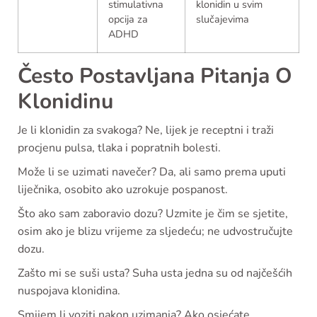
stimulativna
klonidin u svim
opcija za
slučajevima
ADHD
Često Postavljana Pitanja O
Klonidinu
Je li klonidin za svakoga? Ne, lijek je receptni i traži
procjenu pulsa, tlaka i popratnih bolesti.
Može li se uzimati navečer? Da, ali samo prema uputi
liječnika, osobito ako uzrokuje pospanost.
Što ako sam zaboravio dozu? Uzmite je čim se sjetite,
osim ako je blizu vrijeme za sljedeću; ne udvostručujte
dozu.
Zašto mi se suši usta? Suha usta jedna su od najčešćih
nuspojava klonidina.
Smijem li voziti nakon uzimanja? Ako osjećate