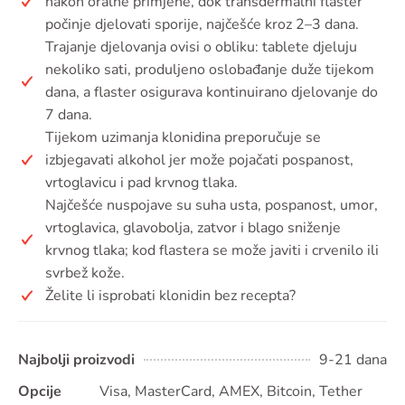
nakon oralne primjene, dok transdermalni flaster
počinje djelovati sporije, najčešće kroz 2–3 dana.
Trajanje djelovanja ovisi o obliku: tablete djeluju
nekoliko sati, produljeno oslobađanje duže tijekom
dana, a flaster osigurava kontinuirano djelovanje do
7 dana.
Tijekom uzimanja klonidina preporučuje se
izbjegavati alkohol jer može pojačati pospanost,
vrtoglavicu i pad krvnog tlaka.
Najčešće nuspojave su suha usta, pospanost, umor,
vrtoglavica, glavobolja, zatvor i blago sniženje
krvnog tlaka; kod flastera se može javiti i crvenilo ili
svrbež kože.
Želite li isprobati klonidin bez recepta?
Najbolji proizvodi
9-21 dana
Opcije
Visa, MasterCard, AMEX, Bitcoin, Tether