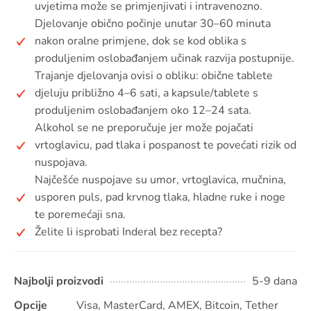
uvjetima može se primjenjivati i intravenozno.
Djelovanje obično počinje unutar 30–60 minuta
nakon oralne primjene, dok se kod oblika s
produljenim oslobađanjem učinak razvija postupnije.
Trajanje djelovanja ovisi o obliku: obične tablete
djeluju približno 4–6 sati, a kapsule/tablete s
produljenim oslobađanjem oko 12–24 sata.
Alkohol se ne preporučuje jer može pojačati
vrtoglavicu, pad tlaka i pospanost te povećati rizik od
nuspojava.
Najčešće nuspojave su umor, vrtoglavica, mučnina,
usporen puls, pad krvnog tlaka, hladne ruke i noge
te poremećaji sna.
Želite li isprobati Inderal bez recepta?
Najbolji proizvodi
5-9 dana
Opcije
Visa, MasterCard, AMEX, Bitcoin, Tether