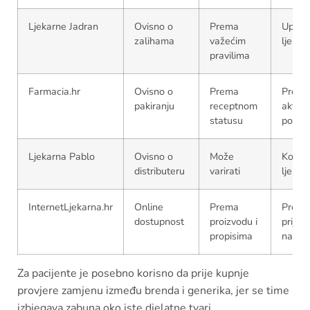
Ljekarne Jadran
Ovisno o
Prema
Upitat
zalihama
važećim
ljekarn
pravilima
Farmacia.hr
Ovisno o
Prema
Provjer
pakiranju
receptnom
aktua
statusu
ponud
Ljekarna Pablo
Ovisno o
Može
Kontak
distributeru
varirati
ljekar
InternetLjekarna.hr
Online
Prema
Provjer
dostupnost
proizvodu i
prije
propisima
narud
Za pacijente je posebno korisno da prije kupnje
provjere zamjenu između brenda i generika, jer se time
izbjegava zabuna oko iste djelatne tvari.