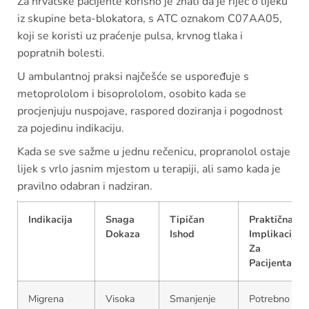
Za hrvatske pacijente korisno je znati da je riječ o lijeku
iz skupine beta-blokatora, s ATC oznakom C07AA05,
koji se koristi uz praćenje pulsa, krvnog tlaka i
popratnih bolesti.
U ambulantnoj praksi najčešće se uspoređuje s
metoprololom i bisoprololom, osobito kada se
procjenjuju nuspojave, raspored doziranja i pogodnost
za pojedinu indikaciju.
Kada se sve sažme u jednu rečenicu, propranolol ostaje
lijek s vrlo jasnim mjestom u terapiji, ali samo kada je
pravilno odabran i nadziran.
Indikacija
Snaga
Tipičan
Praktična
Dokaza
Ishod
Implikacija
Za
Pacijenta
Migrena
Visoka
Smanjenje
Potrebno je