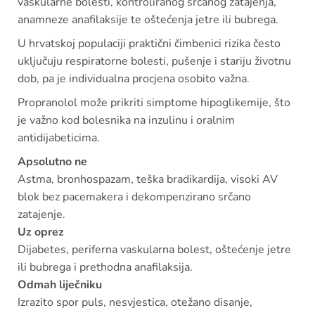
vaskularne bolesti, kontroliranog srčanog zatajenja,
anamneze anafilaksije te oštećenja jetre ili bubrega.
U hrvatskoj populaciji praktični čimbenici rizika često
uključuju respiratorne bolesti, pušenje i stariju životnu
dob, pa je individualna procjena osobito važna.
Propranolol može prikriti simptome hipoglikemije, što
je važno kod bolesnika na inzulinu i oralnim
antidijabeticima.
Apsolutno ne
Astma, bronhospazam, teška bradikardija, visoki AV
blok bez pacemakera i dekompenzirano srčano
zatajenje.
Uz oprez
Dijabetes, periferna vaskularna bolest, oštećenje jetre
ili bubrega i prethodna anafilaksija.
Odmah liječniku
Izrazito spor puls, nesvjestica, otežano disanje,