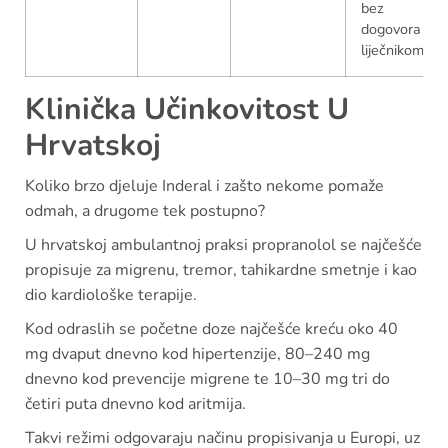
bez
dogovora s
liječnikom
Klinička Učinkovitost U
Hrvatskoj
Koliko brzo djeluje Inderal i zašto nekome pomaže
odmah, a drugome tek postupno?
U hrvatskoj ambulantnoj praksi propranolol se najčešće
propisuje za migrenu, tremor, tahikardne smetnje i kao
dio kardiološke terapije.
Kod odraslih se početne doze najčešće kreću oko 40
mg dvaput dnevno kod hipertenzije, 80–240 mg
dnevno kod prevencije migrene te 10–30 mg tri do
četiri puta dnevno kod aritmija.
Takvi režimi odgovaraju načinu propisivanja u Europi, uz