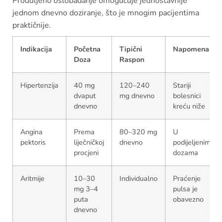
Produljeno oslobađanje omogućuje jednostavnije
jednom dnevno doziranje, što je mnogim pacijentima
praktičnije.
Indikacija
Početna
Tipični
Napomena
Doza
Raspon
Hipertenzija
40 mg
120–240
Stariji
dvaput
mg dnevno
bolesnici
dnevno
kreću niže
Angina
Prema
80–320 mg
U
pektoris
liječničkoj
dnevno
podijeljenim
procjeni
dozama
Aritmije
10–30
Individualno
Praćenje
mg 3–4
pulsa je
puta
obavezno
dnevno