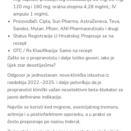
120 mg i 160 mg; oralna otopina 4,28 mg/mL; IV
ampule 1 mg/mL
Proizvođači: Cipla, Sun Pharma, AstraZeneca, Teva,
Sandoz, Mylan, Pfizer, ANI Pharmaceuticals i drugi
Status Registracije U Hrvatskoj: Propisuje se na
recept
OTC / Rx Klasifikacija: Samo na recept
Zašto se o propranololu i dalje toliko govori, iako je
lijek star desetljećima?
Odgovor je jednostavan: nova klinička iskustva iz
razdoblja 2022.–2025. i dalje potvrđuju da je
propranolol klinički važan neselektivni beta-blokator za
jasno definirane indikacije.
Najviše se koristi kod migrene, esencijalnog tremora,
aritmija i u postinfarktnom oporavku, a u praksi se
često prepoznaje po nazivu Inderal.