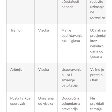
učestalosti
redovito
napada
uzimanje,
ne
povremeno
Tremor
Visoka
Manje
Učinak se
podrhtavanja
procjenjuje
ruku i glasa
kroz
nekoliko
dana do
tjedana
Aritmije
Visoka
Usporavanje
Važno je
pulsa i
pratiti puls
smirenje
i tlak
palpitacija
Postinfarktni
Umjerena
Dugoročna
Ne
oporavak
do visoka
sekundarna
prekidati
prevencija
terapiju