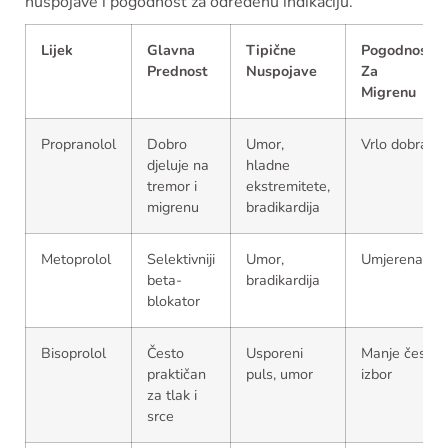
nuspojave i pogodnost za određenu indikaciju.
Lijek
Glavna
Tipične
Pogodnost
Prednost
Nuspojave
Za
Migrenu
Propranolol
Dobro
Umor,
Vrlo dobra
djeluje na
hladne
tremor i
ekstremitete,
migrenu
bradikardija
Metoprolol
Selektivniji
Umor,
Umjerena
beta-
bradikardija
blokator
Bisoprolol
Često
Usporeni
Manje čest
praktičan
puls, umor
izbor
za tlak i
srce