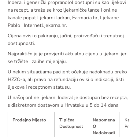
Inderal i generički propranolol dostupni su kao lijekovi
na recept, a traže se kroz ljekarničke lance i online
kanale poput Ljekarni Jadran, Farmacia.hr, Ljekarne
Pablo i InternetLjekarna.hr.
Cijena ovisi o pakiranju, jačini, proizvođaču i trenutnoj
dostupnosti.
Najpraktičnije je provjeriti aktualnu cijenu u ljekarni jer
se tržište i zalihe mijenjaju.
U nekim situacijama pacijent očekuje nadoknadu preko
HZZO-a, ali pravo na refundaciju ovisi o indikaciji, listi
lijekova i receptnom statusu.
U našoj online ljekarni Inderal je dostupan bez recepta,
s diskretnom dostavom u Hrvatsku u 5 do 14 dana.
Prodajno Mjesto
Tipična
Napomena
Kako
Dostupnost
O
Provje
Nadoknadi