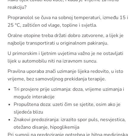
reakciju?
Propranolol se čuva na sobnoj temperaturi, između 15 i
25 °C, zaštićen od vlage, topline i svjetla.
Oralne otopine treba držati dobro zatvorene, a lijek je
najbolje transportirati u originalnom pakiranju.
U primorskim i ljetnim uvjetima važno je ne ostavljati
lijek u automobilu niti na izravnom suncu.
Pravilna uporaba znači uzimanje lijeka redovito, u isto
vrijeme, bez samovoljnog prekidanja terapije.
Tri provjere prije uzimanja: doza, vrijeme uzimanja i
moguće interakcije
Propuštena doza: uzeti čim se sjetite, osim ako je
sljedeća blizu
Znakovi predoziranja: izrazito spor puls, nesvjestica,
otežano disanje, hipoglikemija
Pri sumnji na predoziranje potrebna je hitna medicinska