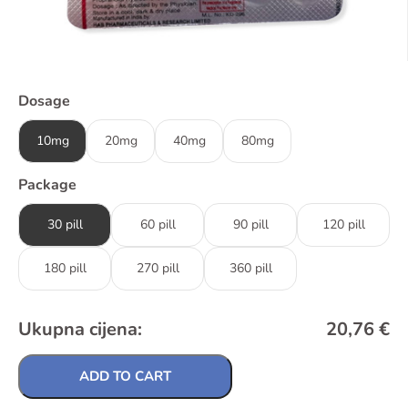
Dosage
10mg
20mg
40mg
80mg
Package
30 pill
60 pill
90 pill
120 pill
180 pill
270 pill
360 pill
Ukupna cijena:
20,76
€
ADD TO CART