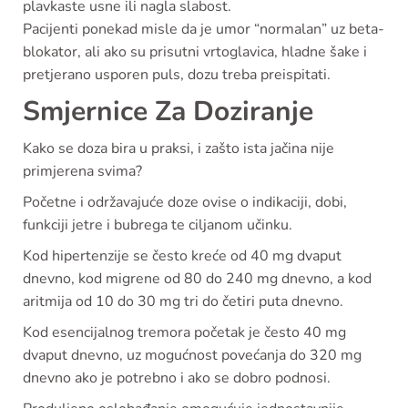
plavkaste usne ili nagla slabost.
Pacijenti ponekad misle da je umor “normalan” uz beta-
blokator, ali ako su prisutni vrtoglavica, hladne šake i
pretjerano usporen puls, dozu treba preispitati.
Smjernice Za Doziranje
Kako se doza bira u praksi, i zašto ista jačina nije
primjerena svima?
Početne i održavajuće doze ovise o indikaciji, dobi,
funkciji jetre i bubrega te ciljanom učinku.
Kod hipertenzije se često kreće od 40 mg dvaput
dnevno, kod migrene od 80 do 240 mg dnevno, a kod
aritmija od 10 do 30 mg tri do četiri puta dnevno.
Kod esencijalnog tremora početak je često 40 mg
dvaput dnevno, uz mogućnost povećanja do 320 mg
dnevno ako je potrebno i ako se dobro podnosi.