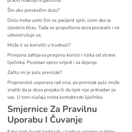
pratiti reakciju organizma.
Što ako preskočim dozu?
Dozu treba uzeti čim se pacijent sjeti, osim ako je
sljedeća blizu. Tada se propuštena doza preskače i ne
udvostručuje se.
Može li se koristiti u trudnoći?
Primjena zahtijeva procjenu koristi i rizika od strane
liječnika. Poseban oprez vrijedi i za dojenje.
Zašto mi je puls prenizak?
Propranolol usporava rad srca, pa prenizak puls može
značiti da je doza prejaka ili da lijek nije prikladan za
vas. U tom slučaju treba kontaktirati liječnika.
Smjernice Za Pravilnu
Uporabu I Čuvanje
Kako lijek čuvati kod kuće, i kada je vrijeme za hitnu