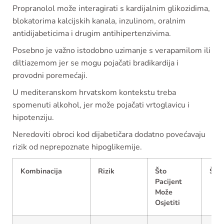
Propranolol može interagirati s kardijalnim glikozidima,
blokatorima kalcijskih kanala, inzulinom, oralnim
antidijabeticima i drugim antihipertenzivima.
Posebno je važno istodobno uzimanje s verapamilom ili
diltiazemom jer se mogu pojačati bradikardija i
provodni poremećaji.
U mediteranskom hrvatskom kontekstu treba
spomenuti alkohol, jer može pojačati vrtoglavicu i
hipotenziju.
Neredoviti obroci kod dijabetičara dodatno povećavaju
rizik od neprepoznate hipoglikemije.
Kombinacija
Rizik
Što
Što 
Pacijent
Može
Osjetiti