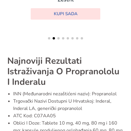
KUPI SADA
Najnoviji Rezultati
Istraživanja O Propranololu
I Inderalu
INN (Međunarodni nezaštićeni naziv): Propranolol
Trgovački Nazivi Dostupni U Hrvatskoj: Inderal,
Inderal LA, generički propranolol
ATC Kod: C07AA05
Oblici I Doze: Tablete 10 mg, 40 mg, 80 mg i 160
mg; kapsule produljenog oslobađanja 60 mg, 80 mg,