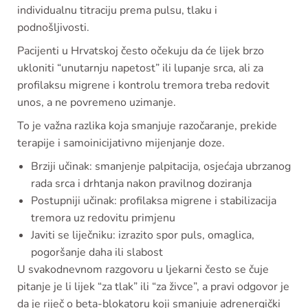
individualnu titraciju prema pulsu, tlaku i
podnošljivosti.
Pacijenti u Hrvatskoj često očekuju da će lijek brzo
ukloniti “unutarnju napetost” ili lupanje srca, ali za
profilaksu migrene i kontrolu tremora treba redovit
unos, a ne povremeno uzimanje.
To je važna razlika koja smanjuje razočaranje, prekide
terapije i samoinicijativno mijenjanje doze.
Brziji učinak: smanjenje palpitacija, osjećaja ubrzanog
rada srca i drhtanja nakon pravilnog doziranja
Postupniji učinak: profilaksa migrene i stabilizacija
tremora uz redovitu primjenu
Javiti se liječniku: izrazito spor puls, omaglica,
pogoršanje daha ili slabost
U svakodnevnom razgovoru u ljekarni često se čuje
pitanje je li lijek “za tlak” ili “za živce”, a pravi odgovor je
da je riječ o beta-blokatoru koji smanjuje adrenergički