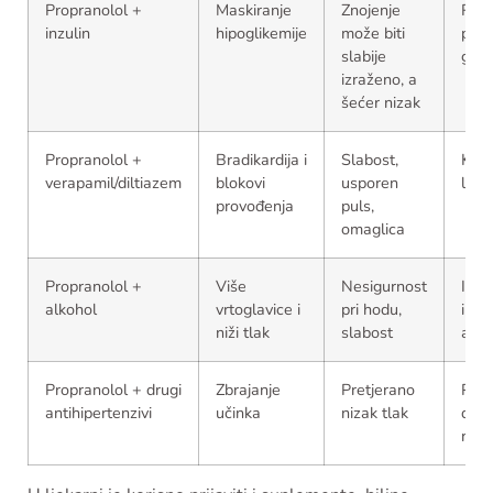
Propranolol +
Maskiranje
Znojenje
Redo
inzulin
hipoglikemije
može biti
prati
slabije
gluk
izraženo, a
šećer nizak
Propranolol +
Bradikardija i
Slabost,
Kont
verapamil/diltiazem
blokovi
usporen
liječ
provođenja
puls,
omaglica
Propranolol +
Više
Nesigurnost
Izbj
alkohol
vrtoglavice i
pri hodu,
ili o
niži tlak
slabost
alko
Propranolol + drugi
Zbrajanje
Pretjerano
Provj
antihipertenzivi
učinka
nizak tlak
dozu
rasp