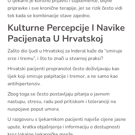
U ljekarni je korisno prijaviti i suplemente, biljne
pripravke i sve kronične terapije, jer se rizik često vidi
tek kada se kombinacije stave zajedno.
Kulturne Percepcije I Navike
Pacijenata U Hrvatskoj
Zašto dio ljudi u Hrvatskoj za Inderal kaže da “smiruje
srce i tremu”, i što to znači u stvarnoj praksi?
Hrvatski pacijenti propranolol često doživljavaju kao
lijek koji smiruje palpitacije i tremor, a ne samo kao
antihipertenziv.
Zbog toga se često postavljaju pitanja o javnom
nastupu, stresu, radu pod pritiskom i toleranciji na
nuspojave poput umora.
U razgovoru s ljekarnikom pacijenti najviše cijene jasne
upute, kratka objašnjenja i informaciju o dostupnosti
kroz lokalne ljekarničke mreže.