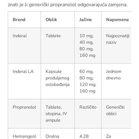
znati je li generički propranolol odgovarajuća zamjena.
Brend
Oblik
Jačine
Napomena
Inderal
Tablete
10 mg,
Najpoznatiji
40 mg,
naziv
80 mg,
160 mg
Inderal LA
Kapsule
60 mg,
Jednom
produljenog
80 mg,
dnevno
oslobađanja
120 mg,
160 mg
Propranolol
Tablete,
Različito
Generički
otopina, IV
oblici
ampule
Hemangeol
Oralna
4,28
Za