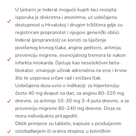
U ljekarni je Inderal moguće kupiti bez recepta;
isporuka je diskretna i anonimna, uz uobičajenu
dostupnost u Hrvatskoj i drugim tržištima gdje su
registrirani propranolol i njegovi generički oblici.
Inderal (propranolol) se koristi za liječenje
povišenog krvnog tlaka, angine pektoris, aritmija,
prevenciju migrene, esencijalnog tremora te nakon
infarkta miokarda. Djeluje kao neselektivni beta-
blokator, smanjuje učinak adrenalina na srce i krvne
žile te usporava srčani rad i snižava tlak.
Uobičajena doza ovisi o indikaciji: za hipertenziju
često 40 mg dvaput na dan, za anginu 80–320 mg
dnevno, za aritmije 10–30 mg 3–4 puta dnevno, a za
prevenciju migrene 80–240 mg dnevno. Doza se
mora individualno prilagoditi.
Oblik primjene su tablete, kapsule s produljenim
oslobađanjem ili oralna otopina; u bolničkim