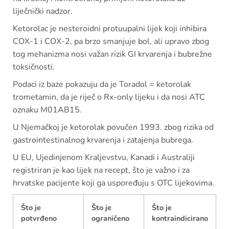
liječnički nadzor.
Ketorolac je nesteroidni protuupalni lijek koji inhibira
COX-1 i COX-2, pa brzo smanjuje bol, ali upravo zbog
tog mehanizma nosi važan rizik GI krvarenja i bubrežne
toksičnosti.
Podaci iz baze pokazuju da je Toradol = ketorolak
trometamin, da je riječ o Rx-only lijeku i da nosi ATC
oznaku M01AB15.
U Njemačkoj je ketorolak povučen 1993. zbog rizika od
gastrointestinalnog krvarenja i zatajenja bubrega.
U EU, Ujedinjenom Kraljevstvu, Kanadi i Australiji
registriran je kao lijek na recept, što je važno i za
hrvatske pacijente koji ga uspoređuju s OTC lijekovima.
Što je
Što je
Što je
potvrđeno
ograničeno
kontraindicirano