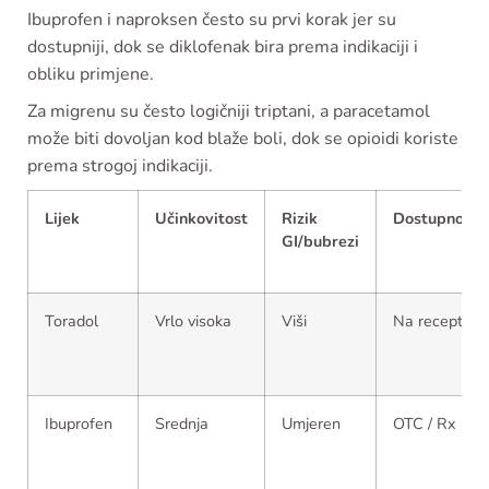
Ibuprofen i naproksen često su prvi korak jer su
dostupniji, dok se diklofenak bira prema indikaciji i
obliku primjene.
Za migrenu su često logičniji triptani, a paracetamol
može biti dovoljan kod blaže boli, dok se opioidi koriste
prema strogoj indikaciji.
Lijek
Učinkovitost
Rizik
Dostupnost
GI/bubrezi
Toradol
Vrlo visoka
Viši
Na recept
Ibuprofen
Srednja
Umjeren
OTC / Rx