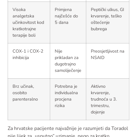
Visoka
Primjena
Peptički ulkus, GI
analgetska
najčešće do
krvarenje, teško
učinkovitost kod
5 dana
oštećenje
kratkotrajne
bubrega
terapije boli
COX-1 i COX-2
Nije
Preosjetljivost na
inhibicija
prikladan za
NSAID
dugotrajno
samoliječenje
Brz učinak,
Potrebna je
Aktivno
osobito
individualna
krvarenje,
parenteralno
procjena
trudnoća u 3.
rizika
trimestru,
dojenje
Za hrvatske pacijente najvažnije je razumjeti da Toradol
nije lijek za „usputno” uzimanje, nego za kratko,