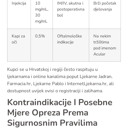
Injekcija
10
IM/IV, akutna i
Brži početak
mg/mL,
postoperativna
djelovanja
30
bol
mg/mL
Kapi za
0,5%
Oftalmološke
Na nekim
oči
indikacije
tržištima
pod imenom
Acular
Kupci se u Hrvatskoj i regiji često raspituju u
ljekarnama i online kanalima poput Ljekarne Jadran,
Farmacia.hr, Ljekarne Pablo i InternetLjekarna.hr, ali
dostupnost uvijek ovisi o registraciji i zalihama.
Kontraindikacije I Posebne
Mjere Opreza Prema
Sigurnosnim Pravilima