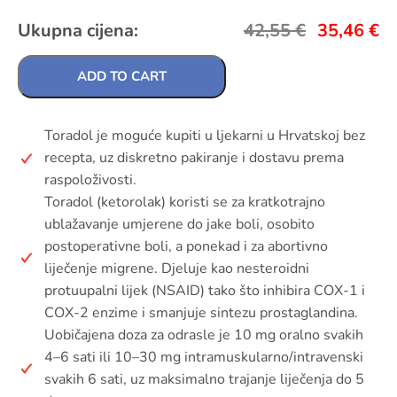
Ukupna cijena:
42,55
€
35,46
€
ADD TO CART
Toradol je moguće kupiti u ljekarni u Hrvatskoj bez
recepta, uz diskretno pakiranje i dostavu prema
raspoloživosti.
Toradol (ketorolak) koristi se za kratkotrajno
ublažavanje umjerene do jake boli, osobito
postoperativne boli, a ponekad i za abortivno
liječenje migrene. Djeluje kao nesteroidni
protuupalni lijek (NSAID) tako što inhibira COX-1 i
COX-2 enzime i smanjuje sintezu prostaglandina.
Uobičajena doza za odrasle je 10 mg oralno svakih
4–6 sati ili 10–30 mg intramuskularno/intravenski
svakih 6 sati, uz maksimalno trajanje liječenja do 5