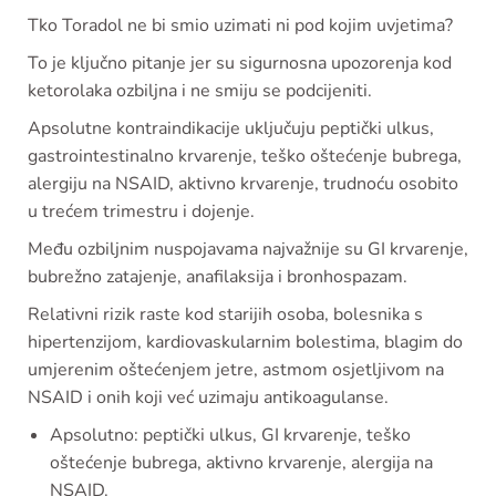
Tko Toradol ne bi smio uzimati ni pod kojim uvjetima?
To je ključno pitanje jer su sigurnosna upozorenja kod
ketorolaka ozbiljna i ne smiju se podcijeniti.
Apsolutne kontraindikacije uključuju peptički ulkus,
gastrointestinalno krvarenje, teško oštećenje bubrega,
alergiju na NSAID, aktivno krvarenje, trudnoću osobito
u trećem trimestru i dojenje.
Među ozbiljnim nuspojavama najvažnije su GI krvarenje,
bubrežno zatajenje, anafilaksija i bronhospazam.
Relativni rizik raste kod starijih osoba, bolesnika s
hipertenzijom, kardiovaskularnim bolestima, blagim do
umjerenim oštećenjem jetre, astmom osjetljivom na
NSAID i onih koji već uzimaju antikoagulanse.
Apsolutno: peptički ulkus, GI krvarenje, teško
oštećenje bubrega, aktivno krvarenje, alergija na
NSAID.