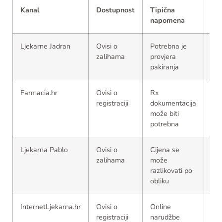
Kanal
Dostupnost
Tipična
HZ
napomena
sta
Ljekarne Jadran
Ovisi o
Potrebna je
Pro
zalihama
provjera
akt
pakiranja
Farmacia.hr
Ovisi o
Rx
Pro
registraciji
dokumentacija
akt
može biti
potrebna
Ljekarna Pablo
Ovisi o
Cijena se
Pro
zalihama
može
akt
razlikovati po
obliku
InternetLjekarna.hr
Ovisi o
Online
Pro
registraciji
narudžbe
akt