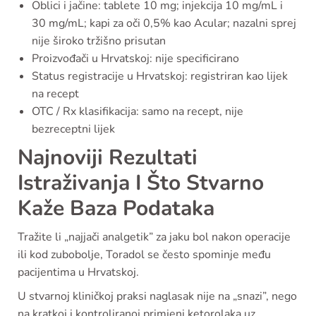
Oblici i jačine: tablete 10 mg; injekcija 10 mg/mL i
30 mg/mL; kapi za oči 0,5% kao Acular; nazalni sprej
nije široko tržišno prisutan
Proizvođači u Hrvatskoj: nije specificirano
Status registracije u Hrvatskoj: registriran kao lijek
na recept
OTC / Rx klasifikacija: samo na recept, nije
bezreceptni lijek
Najnoviji Rezultati
Istraživanja I Što Stvarno
Kaže Baza Podataka
Tražite li „najjači analgetik” za jaku bol nakon operacije
ili kod zubobolje, Toradol se često spominje među
pacijentima u Hrvatskoj.
U stvarnoj kliničkoj praksi naglasak nije na „snazi”, nego
na kratkoj i kontroliranoj primjeni ketorolaka uz