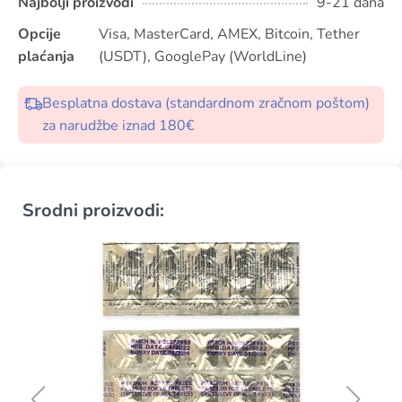
Najbolji proizvodi
9-21 dana
Opcije
Visa, MasterCard, AMEX, Bitcoin, Tether
plaćanja
(USDT), GooglePay (WorldLine)
Besplatna dostava (standardnom zračnom poštom)
za narudžbe iznad 180€
Srodni proizvodi: