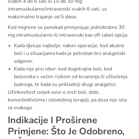
svakih 4 do 6 sati ili 10 do 30 mg
intramuskularno/intravenski svakih 6 sati, uz
maksimalno trajanje od 5 dana.
Kod migrene se ponekad primjenjuje jednokratno 30
mg intramuskularno ili intravenski kao off-label opcija.
Kada djeluje najbolje: nakon operacije, kod akutne
boli i u situacijama kada je potreban brz analgetski
odgovor.
Kada nije prvi izbor: kod dugotrajne boli, kod
bolesnika s većim rizikom od krvarenja ili oštećenja
bubrega, te kada su prikladniji drugi analgetici.
Učinkovitost uvijek ovisi o vrsti boli, dobi,
komorbiditetima i istodobnoj terapiji, pa doza nije ista
za svakoga.
Indikacije I Proširene
Primjene: Što Je Odobreno,