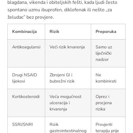
blagdana, vikenda i obiteljskih fešti, kada ljudi često
spontano uzmu ibuprofen, diklofenak ili nešto „za
želudac” bez provjere.
Kombinacija
Rizik
Preporuka
Antikoagulansi
Veći rizik krvarenja
Samo uz
liječnički
nadzor
Drugi NSAID
Zbrojeni GI i
Ne
lijekovi
bubrežni rizik
kombinirati
Kortikosteroidi
Veća mogućnost
Oprez i
ulceracija i
procjena
krvarenja
rizika
SSRI/SNRI
Rizik
Provjeriti
gastrointestinalnog
terapiju prije