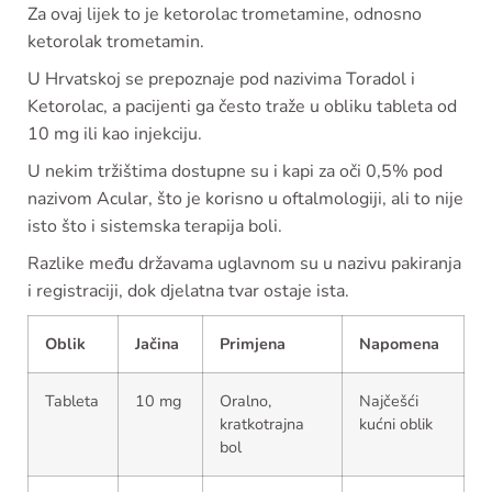
Za ovaj lijek to je ketorolac trometamine, odnosno
ketorolak trometamin.
U Hrvatskoj se prepoznaje pod nazivima Toradol i
Ketorolac, a pacijenti ga često traže u obliku tableta od
10 mg ili kao injekciju.
U nekim tržištima dostupne su i kapi za oči 0,5% pod
nazivom Acular, što je korisno u oftalmologiji, ali to nije
isto što i sistemska terapija boli.
Razlike među državama uglavnom su u nazivu pakiranja
i registraciji, dok djelatna tvar ostaje ista.
Oblik
Jačina
Primjena
Napomena
Tableta
10 mg
Oralno,
Najčešći
kratkotrajna
kućni oblik
bol