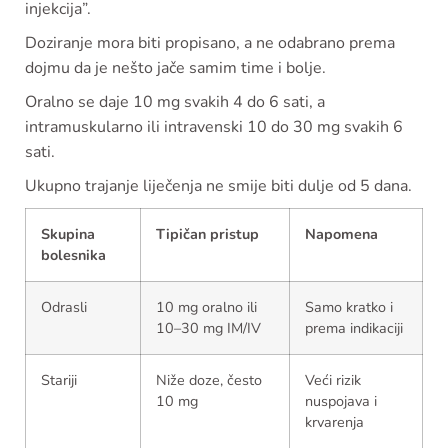
injekcija”.
Doziranje mora biti propisano, a ne odabrano prema
dojmu da je nešto jače samim time i bolje.
Oralno se daje 10 mg svakih 4 do 6 sati, a
intramuskularno ili intravenski 10 do 30 mg svakih 6
sati.
Ukupno trajanje liječenja ne smije biti dulje od 5 dana.
Skupina
Tipičan pristup
Napomena
bolesnika
Odrasli
10 mg oralno ili
Samo kratko i
10–30 mg IM/IV
prema indikaciji
Stariji
Niže doze, često
Veći rizik
10 mg
nuspojava i
krvarenja