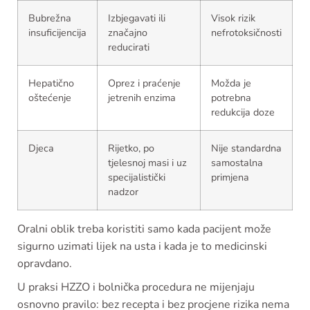
Bubrežna
Izbjegavati ili
Visok rizik
insuficijencija
značajno
nefrotoksičnosti
reducirati
Hepatično
Oprez i praćenje
Možda je
oštećenje
jetrenih enzima
potrebna
redukcija doze
Djeca
Rijetko, po
Nije standardna
tjelesnoj masi i uz
samostalna
specijalistički
primjena
nadzor
Oralni oblik treba koristiti samo kada pacijent može
sigurno uzimati lijek na usta i kada je to medicinski
opravdano.
U praksi HZZO i bolnička procedura ne mijenjaju
osnovno pravilo: bez recepta i bez procjene rizika nema