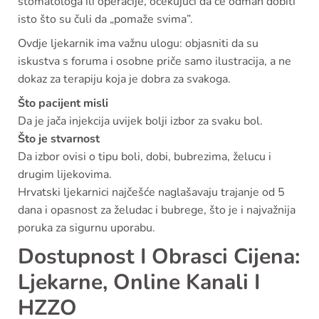
stomatologa ili operacije, očekujući da će odmah dobiti
isto što su čuli da „pomaže svima”.
Ovdje ljekarnik ima važnu ulogu: objasniti da su
iskustva s foruma i osobne priče samo ilustracija, a ne
dokaz za terapiju koja je dobra za svakoga.
Što pacijent misli
Da je jača injekcija uvijek bolji izbor za svaku bol.
Što je stvarnost
Da izbor ovisi o tipu boli, dobi, bubrezima, želucu i
drugim lijekovima.
Hrvatski ljekarnici najčešće naglašavaju trajanje od 5
dana i opasnost za želudac i bubrege, što je i najvažnija
poruka za sigurnu uporabu.
Dostupnost I Obrasci Cijena:
Ljekarne, Online Kanali I
HZZO