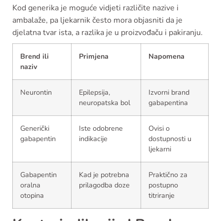
Kod generika je moguće vidjeti različite nazive i
ambalaže, pa ljekarnik često mora objasniti da je
djelatna tvar ista, a razlika je u proizvođaču i pakiranju.
Brend ili
Primjena
Napomena
naziv
Neurontin
Epilepsija,
Izvorni brand
neuropatska bol
gabapentina
Generički
Iste odobrene
Ovisi o
gabapentin
indikacije
dostupnosti u
ljekarni
Gabapentin
Kad je potrebna
Praktično za
oralna
prilagodba doze
postupno
otopina
titriranje