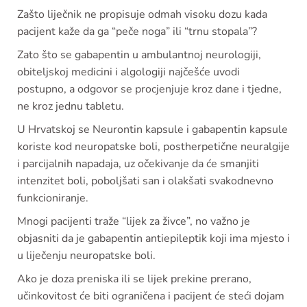
Zašto liječnik ne propisuje odmah visoku dozu kada
pacijent kaže da ga “peče noga” ili “trnu stopala”?
Zato što se gabapentin u ambulantnoj neurologiji,
obiteljskoj medicini i algologiji najčešće uvodi
postupno, a odgovor se procjenjuje kroz dane i tjedne,
ne kroz jednu tabletu.
U Hrvatskoj se Neurontin kapsule i gabapentin kapsule
koriste kod neuropatske boli, postherpetične neuralgije
i parcijalnih napadaja, uz očekivanje da će smanjiti
intenzitet boli, poboljšati san i olakšati svakodnevno
funkcioniranje.
Mnogi pacijenti traže “lijek za živce”, no važno je
objasniti da je gabapentin antiepileptik koji ima mjesto i
u liječenju neuropatske boli.
Ako je doza preniska ili se lijek prekine prerano,
učinkovitost će biti ograničena i pacijent će steći dojam