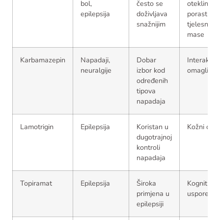
bol,
često se
oteklina,
epilepsija
doživljava
porast
snažnijim
tjelesne
mase
Karbamazepin
Napadaji,
Dobar
Interakcije
neuralgije
izbor kod
omaglica
određenih
tipova
napadaja
Lamotrigin
Epilepsija
Koristan u
Kožni osip
dugotrajnoj
kontroli
napadaja
Topiramat
Epilepsija
Široka
Kognitivno
primjena u
usporenje
epilepsiji