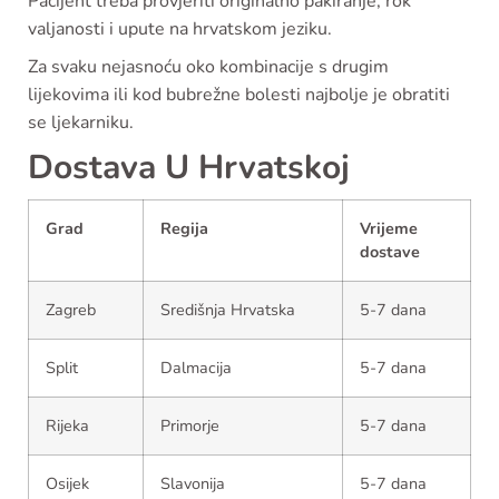
Pacijent treba provjeriti originalno pakiranje, rok
valjanosti i upute na hrvatskom jeziku.
Za svaku nejasnoću oko kombinacije s drugim
lijekovima ili kod bubrežne bolesti najbolje je obratiti
se ljekarniku.
Dostava U Hrvatskoj
Grad
Regija
Vrijeme
dostave
Zagreb
Središnja Hrvatska
5-7 dana
Split
Dalmacija
5-7 dana
Rijeka
Primorje
5-7 dana
Osijek
Slavonija
5-7 dana