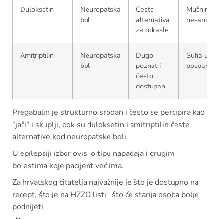
Duloksetin
Neuropatska
Česta
Mučnina,
bol
alternativa
nesanica
za odrasle
Amitriptilin
Neuropatska
Dugo
Suha usta
bol
poznat i
pospanost
često
dostupan
Pregabalin je strukturno srodan i često se percipira kao
“jači” i skuplji, dok su duloksetin i amitriptilin česte
alternative kod neuropatske boli.
U epilepsiji izbor ovisi o tipu napadaja i drugim
bolestima koje pacijent već ima.
Za hrvatskog čitatelja najvažnije je što je dostupno na
recept, što je na HZZO listi i što će starija osoba bolje
podnijeti.