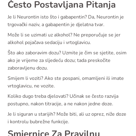
Često Postavljana Pitanja
Je li Neurontin isto što i gabapentin? Da, Neurontin je
trgovački naziv, a gabapentin je djelatna tvar.
Može li se uzimati uz alkohol? Ne preporučuje se jer
alkohol pojačava sedaciju i vrtoglavicu.
Što ako zaboravim dozu? Uzmite je čim se sjetite, osim
ako je vrijeme za sljedeću dozu; tada preskočite
zaboravljenu dozu.
Smijem li voziti? Ako ste pospani, omamljeni ili imate
vrtoglavicu, ne vozite.
Koliko dugo treba djelovati? Učinak se često razvija
postupno, nakon titracije, a ne nakon jedne doze.
Je li siguran u starijih? Može biti, ali uz oprez, niže doze
i kontrolu bubrežne funkcije.
Smjernice Za Pravilnu