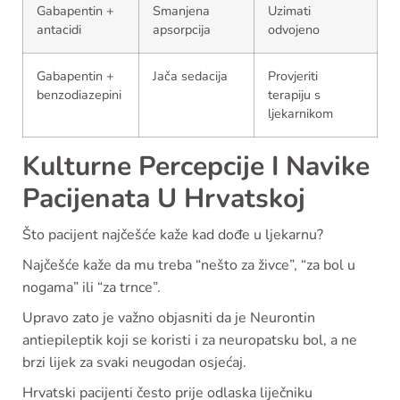
Gabapentin +
Smanjena
Uzimati
antacidi
apsorpcija
odvojeno
Gabapentin +
Jača sedacija
Provjeriti
benzodiazepini
terapiju s
ljekarnikom
Kulturne Percepcije I Navike
Pacijenata U Hrvatskoj
Što pacijent najčešće kaže kad dođe u ljekarnu?
Najčešće kaže da mu treba “nešto za živce”, “za bol u
nogama” ili “za trnce”.
Upravo zato je važno objasniti da je Neurontin
antiepileptik koji se koristi i za neuropatsku bol, a ne
brzi lijek za svaki neugodan osjećaj.
Hrvatski pacijenti često prije odlaska liječniku