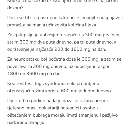
Koliko treba čekati i zašto liječnik ne kreće s najjačom
dozom?
Doza se titrira postupno kako bi se smanjile nuspojave i
pronašla najmanja učinkovita količina lijeka.
Za epilepsiju je uobičajeno započeti s 300 mg prvi dan,
zatim 300 mg dva puta dnevno, pa tri puta dnevno, a
održavanje je najčešće 900 do 1800 mg na dan.
Za neuropatsku bol početna doza je 300 mg, a zatim se
povećava za 300 mg dnevno, uz uobičajeni raspon
1800 do 3600 mg na dan.
Kod restless legs syndroma neki produljeno
otpuštajući režimi koriste 600 mg jednom dnevno.
Djeci od tri godine nadalje doza se računa prema
tjelesnoj masi, dok stariji bolesnici i osobe s
oštećenjem bubrega moraju imati smanjenu i pažljivo
nadziranu terapiju.