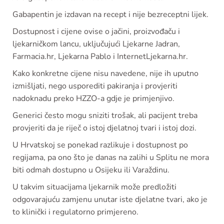
Gabapentin je izdavan na recept i nije bezreceptni lijek.
Dostupnost i cijene ovise o jačini, proizvođaču i
ljekarničkom lancu, uključujući Ljekarne Jadran,
Farmacia.hr, Ljekarna Pablo i InternetLjekarna.hr.
Kako konkretne cijene nisu navedene, nije ih uputno
izmišljati, nego usporediti pakiranja i provjeriti
nadoknadu preko HZZO-a gdje je primjenjivo.
Generici često mogu sniziti trošak, ali pacijent treba
provjeriti da je riječ o istoj djelatnoj tvari i istoj dozi.
U Hrvatskoj se ponekad razlikuje i dostupnost po
regijama, pa ono što je danas na zalihi u Splitu ne mora
biti odmah dostupno u Osijeku ili Varaždinu.
U takvim situacijama ljekarnik može predložiti
odgovarajuću zamjenu unutar iste djelatne tvari, ako je
to klinički i regulatorno primjereno.