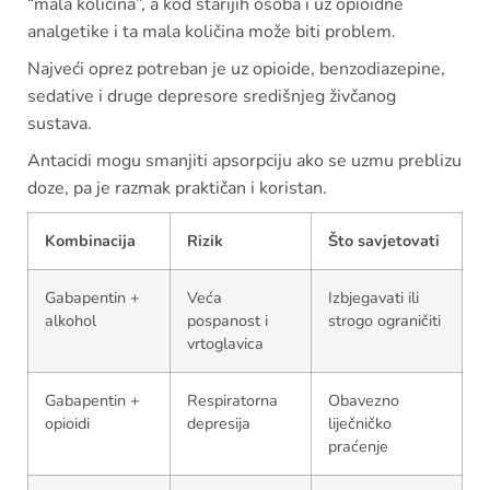
“mala količina”, a kod starijih osoba i uz opioidne
analgetike i ta mala količina može biti problem.
Najveći oprez potreban je uz opioide, benzodiazepine,
sedative i druge depresore središnjeg živčanog
sustava.
Antacidi mogu smanjiti apsorpciju ako se uzmu preblizu
doze, pa je razmak praktičan i koristan.
Kombinacija
Rizik
Što savjetovati
Gabapentin +
Veća
Izbjegavati ili
alkohol
pospanost i
strogo ograničiti
vrtoglavica
Gabapentin +
Respiratorna
Obavezno
opioidi
depresija
liječničko
praćenje