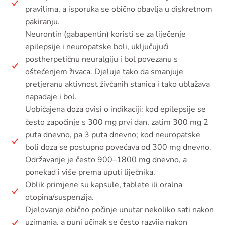
pravilima, a isporuka se obično obavlja u diskretnom
pakiranju.
Neurontin (gabapentin) koristi se za liječenje
epilepsije i neuropatske boli, uključujući
postherpetičnu neuralgiju i bol povezanu s
oštećenjem živaca. Djeluje tako da smanjuje
pretjeranu aktivnost živčanih stanica i tako ublažava
napadaje i bol.
Uobičajena doza ovisi o indikaciji: kod epilepsije se
često započinje s 300 mg prvi dan, zatim 300 mg 2
puta dnevno, pa 3 puta dnevno; kod neuropatske
boli doza se postupno povećava od 300 mg dnevno.
Održavanje je često 900–1800 mg dnevno, a
ponekad i više prema uputi liječnika.
Oblik primjene su kapsule, tablete ili oralna
otopina/suspenzija.
Djelovanje obično počinje unutar nekoliko sati nakon
uzimanja, a puni učinak se često razvija nakon