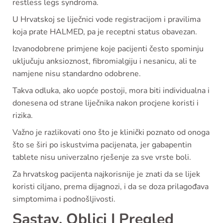
restless legs syndroma.
U Hrvatskoj se liječnici vode registracijom i pravilima
koja prate HALMED, pa je receptni status obavezan.
Izvanodobrene primjene koje pacijenti često spominju
uključuju anksioznost, fibromialgiju i nesanicu, ali te
namjene nisu standardno odobrene.
Takva odluka, ako uopće postoji, mora biti individualna i
donesena od strane liječnika nakon procjene koristi i
rizika.
Važno je razlikovati ono što je klinički poznato od onoga
što se širi po iskustvima pacijenata, jer gabapentin
tablete nisu univerzalno rješenje za sve vrste boli.
Za hrvatskog pacijenta najkorisnije je znati da se lijek
koristi ciljano, prema dijagnozi, i da se doza prilagođava
simptomima i podnošljivosti.
Sastav, Oblici I Pregled