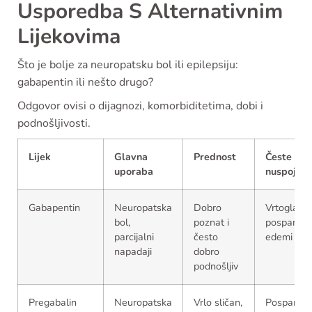
Usporedba S Alternativnim
Lijekovima
Što je bolje za neuropatsku bol ili epilepsiju:
gabapentin ili nešto drugo?
Odgovor ovisi o dijagnozi, komorbiditetima, dobi i
podnošljivosti.
Lijek
Glavna
Prednost
Česte
uporaba
nuspojav
Gabapentin
Neuropatska
Dobro
Vrtoglavic
bol,
poznat i
pospanost
parcijalni
često
edemi
napadaji
dobro
podnošljiv
Pregabalin
Neuropatska
Vrlo sličan,
Pospanost