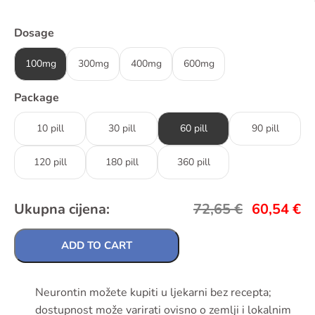
Dosage
100mg
300mg
400mg
600mg
Package
10 pill
30 pill
60 pill
90 pill
120 pill
180 pill
360 pill
Ukupna cijena:
72,65
€
60,54
€
ADD TO CART
Neurontin možete kupiti u ljekarni bez recepta;
dostupnost može varirati ovisno o zemlji i lokalnim