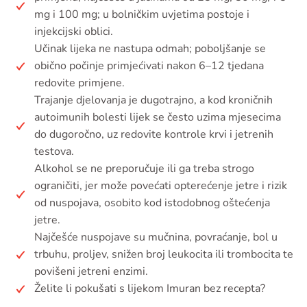
mg i 100 mg; u bolničkim uvjetima postoje i
injekcijski oblici.
Učinak lijeka ne nastupa odmah; poboljšanje se
obično počinje primjećivati nakon 6–12 tjedana
redovite primjene.
Trajanje djelovanja je dugotrajno, a kod kroničnih
autoimunih bolesti lijek se često uzima mjesecima
do dugoročno, uz redovite kontrole krvi i jetrenih
testova.
Alkohol se ne preporučuje ili ga treba strogo
ograničiti, jer može povećati opterećenje jetre i rizik
od nuspojava, osobito kod istodobnog oštećenja
jetre.
Najčešće nuspojave su mučnina, povraćanje, bol u
trbuhu, proljev, snižen broj leukocita ili trombocita te
povišeni jetreni enzimi.
Želite li pokušati s lijekom Imuran bez recepta?