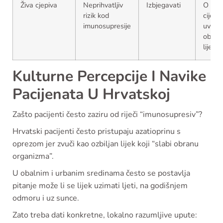
Živa cjepiva
Neprihvatljiv
Izbjegavati
O
rizik kod
cijepl
imunosupresije
uvijek
obavije
liječni
Kulturne Percepcije I Navike
Pacijenata U Hrvatskoj
Zašto pacijenti često zaziru od riječi “imunosupresiv”?
Hrvatski pacijenti često pristupaju azatioprinu s
oprezom jer zvuči kao ozbiljan lijek koji “slabi obranu
organizma”.
U obalnim i urbanim sredinama često se postavlja
pitanje može li se lijek uzimati ljeti, na godišnjem
odmoru i uz sunce.
Zato treba dati konkretne, lokalno razumljive upute: