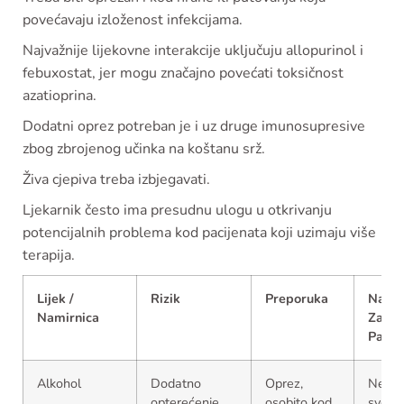
povećavaju izloženost infekcijama.
Najvažnije lijekovne interakcije uključuju allopurinol i
febuxostat, jer mogu značajno povećati toksičnost
azatioprina.
Dodatni oprez potreban je i uz druge imunosupresive
zbog zbrojenog učinka na koštanu srž.
Živa cjepiva treba izbjegavati.
Ljekarnik često ima presudnu ulogu u otkrivanju
potencijalnih problema kod pacijenata koji uzimaju više
terapija.
Lijek /
Rizik
Preporuka
Napo
Namirnica
Za
Pacij
Alkohol
Dodatno
Oprez,
Ne pit
opterećenje
osobito kod
svoju 