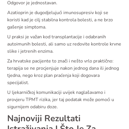
Odgovor je jednostavan.
Azatioprin je dugodjelujući imunosupresiv koji se
koristi kad je cilj stabilna kontrola bolesti, a ne brzo
gašenje simptoma.
U praksi je važan kod transplantacije i odabranih
autoimunih bolesti, ali samo uz redovite kontrole krvne
slike i jetrenih enzima.
Za hrvatske pacijente to znači i nešto vrlo praktično:
terapija se ne procjenjuje nakon jednog dana ili jednog
tjedna, nego kroz plan praćenja koji dogovara
specijalist.
U ljekarničkoj komunikaciji uvijek naglašavamo i
provjeru TPMT rizika, jer taj podatak može pomoći u
sigurnijem odabiru doze.
Najnoviji Rezultati
Istraživanja I Što Je Za