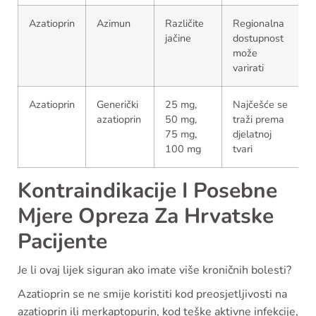
Azatioprin
Azimun
Različite
Regionalna
jačine
dostupnost
može
varirati
Azatioprin
Generički
25 mg,
Najčešće se
azatioprin
50 mg,
traži prema
75 mg,
djelatnoj
100 mg
tvari
Kontraindikacije I Posebne
Mjere Opreza Za Hrvatske
Pacijente
Je li ovaj lijek siguran ako imate više kroničnih bolesti?
Azatioprin se ne smije koristiti kod preosjetljivosti na
azatioprin ili merkaptopurin, kod teške aktivne infekcije,