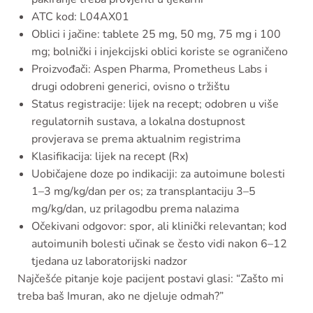
ATC kod: L04AX01
Oblici i jačine: tablete 25 mg, 50 mg, 75 mg i 100
mg; bolnički i injekcijski oblici koriste se ograničeno
Proizvođači: Aspen Pharma, Prometheus Labs i
drugi odobreni generici, ovisno o tržištu
Status registracije: lijek na recept; odobren u više
regulatornih sustava, a lokalna dostupnost
provjerava se prema aktualnim registrima
Klasifikacija: lijek na recept (Rx)
Uobičajene doze po indikaciji: za autoimune bolesti
1–3 mg/kg/dan per os; za transplantaciju 3–5
mg/kg/dan, uz prilagodbu prema nalazima
Očekivani odgovor: spor, ali klinički relevantan; kod
autoimunih bolesti učinak se često vidi nakon 6–12
tjedana uz laboratorijski nadzor
Najčešće pitanje koje pacijent postavi glasi: “Zašto mi
treba baš Imuran, ako ne djeluje odmah?”