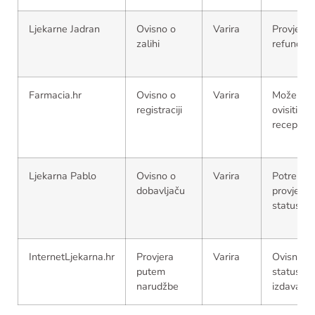
Ljekarne Jadran
Ovisno o
Varira
Provjeriti
zalihi
refundaci
Farmacia.hr
Ovisno o
Varira
Može
registraciji
ovisiti o
receptu
Ljekarna Pablo
Ovisno o
Varira
Potrebna
dobavljaču
provjera
statusa
InternetLjekarna.hr
Provjera
Varira
Ovisno o
putem
statusu
narudžbe
izdavanja