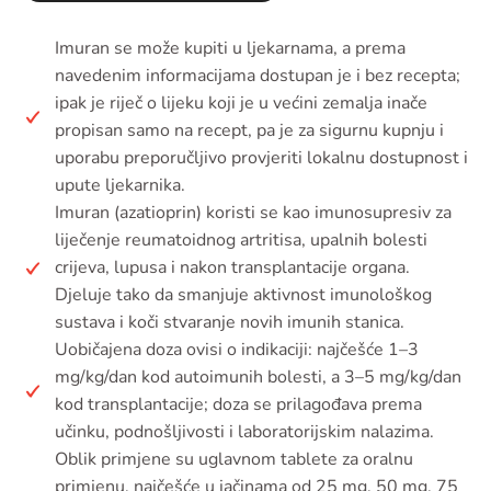
Imuran se može kupiti u ljekarnama, a prema
navedenim informacijama dostupan je i bez recepta;
ipak je riječ o lijeku koji je u većini zemalja inače
propisan samo na recept, pa je za sigurnu kupnju i
uporabu preporučljivo provjeriti lokalnu dostupnost i
upute ljekarnika.
Imuran (azatioprin) koristi se kao imunosupresiv za
liječenje reumatoidnog artritisa, upalnih bolesti
crijeva, lupusa i nakon transplantacije organa.
Djeluje tako da smanjuje aktivnost imunološkog
sustava i koči stvaranje novih imunih stanica.
Uobičajena doza ovisi o indikaciji: najčešće 1–3
mg/kg/dan kod autoimunih bolesti, a 3–5 mg/kg/dan
kod transplantacije; doza se prilagođava prema
učinku, podnošljivosti i laboratorijskim nalazima.
Oblik primjene su uglavnom tablete za oralnu
primjenu, najčešće u jačinama od 25 mg, 50 mg, 75