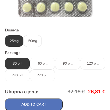
Dosage
25mg
50mg
Package
30 pill
60 pill
90 pill
120 pill
240 pill
270 pill
Ukupna cijena:
32,18
€
26,81
€
ADD TO CART