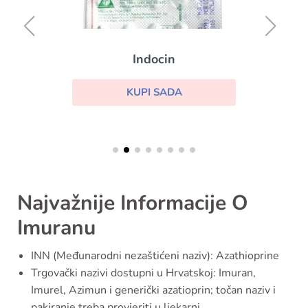
Indocin
KUPI SADA
Najvažnije Informacije O
Imuranu
INN (Međunarodni nezaštićeni naziv): Azathioprine
Trgovački nazivi dostupni u Hrvatskoj: Imuran,
Imurel, Azimun i generički azatioprin; točan naziv i
pakiranje treba provjeriti u ljekarni