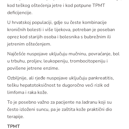
kod teškog oštećenja jetre i kod potpune TPMT
deficijencije.
U hrvatskoj populaciji, gdje su česte kombinacije
kroničnih bolesti i više lijekova, potreban je poseban
oprez kod starijih osoba i bolesnika s bubrežnim ili
jetrenim oštećenjem.
Najčešće nuspojave uključuju mučninu, povraćanje, bol
u trbuhu, proljev, leukopeniju, trombocitopeniju i
povišene jetrene enzime.
Ozbiljnije, ali rjeđe nuspojave uključuju pankreatitis,
tešku hepatotoksičnost te dugoročno veći rizik od
limfoma i raka kože.
To je posebno važno za pacijente na Jadranu koji su
često izloženi suncu, pa je zaštita kože praktični dio
terapije.
TPMT