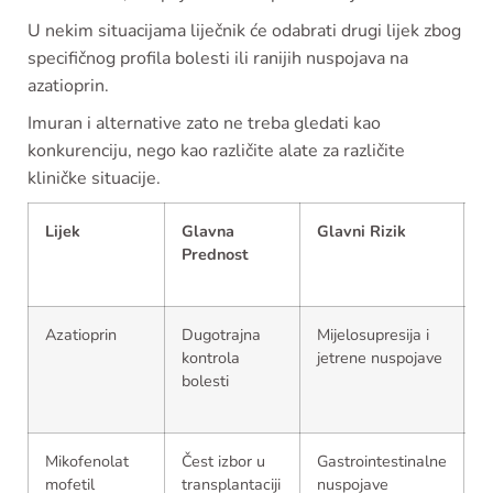
U nekim situacijama liječnik će odabrati drugi lijek zbog
specifičnog profila bolesti ili ranijih nuspojava na
azatioprin.
Imuran i alternative zato ne treba gledati kao
konkurenciju, nego kao različite alate za različite
kliničke situacije.
Lijek
Glavna
Glavni Rizik
D
Prednost
U
H
Azatioprin
Dugotrajna
Mijelosupresija i
P
kontrola
jetrene nuspojave
b
bolesti
p
Mikofenolat
Čest izbor u
Gastrointestinalne
O
mofetil
transplantaciji
nuspojave
re