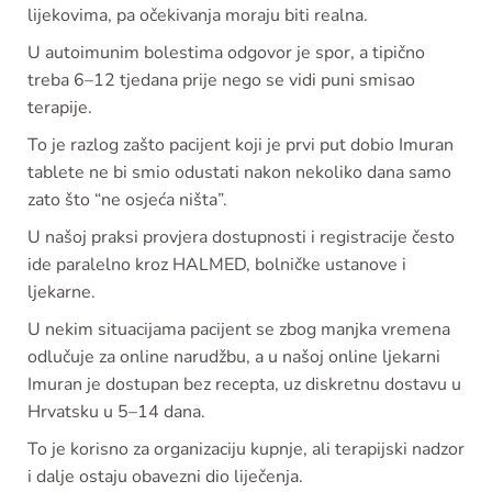
lijekovima, pa očekivanja moraju biti realna.
U autoimunim bolestima odgovor je spor, a tipično
treba 6–12 tjedana prije nego se vidi puni smisao
terapije.
To je razlog zašto pacijent koji je prvi put dobio Imuran
tablete ne bi smio odustati nakon nekoliko dana samo
zato što “ne osjeća ništa”.
U našoj praksi provjera dostupnosti i registracije često
ide paralelno kroz HALMED, bolničke ustanove i
ljekarne.
U nekim situacijama pacijent se zbog manjka vremena
odlučuje za online narudžbu, a u našoj online ljekarni
Imuran je dostupan bez recepta, uz diskretnu dostavu u
Hrvatsku u 5–14 dana.
To je korisno za organizaciju kupnje, ali terapijski nadzor
i dalje ostaju obavezni dio liječenja.