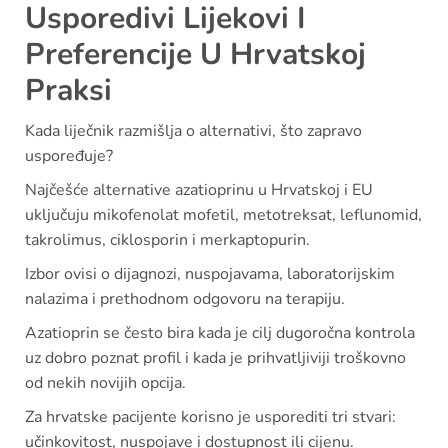
Usporedivi Lijekovi I
Preferencije U Hrvatskoj
Praksi
Kada liječnik razmišlja o alternativi, što zapravo
uspoređuje?
Najčešće alternative azatioprinu u Hrvatskoj i EU
uključuju mikofenolat mofetil, metotreksat, leflunomid,
takrolimus, ciklosporin i merkaptopurin.
Izbor ovisi o dijagnozi, nuspojavama, laboratorijskim
nalazima i prethodnom odgovoru na terapiju.
Azatioprin se često bira kada je cilj dugoročna kontrola
uz dobro poznat profil i kada je prihvatljiviji troškovno
od nekih novijih opcija.
Za hrvatske pacijente korisno je usporediti tri stvari:
učinkovitost, nuspojave i dostupnost ili cijenu.