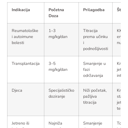
Indikacija
Početna
Prilagodba
Što S
Doza
Reumatološke
1–3
Titracija
KKS, j
i autoimune
mg/kg/dan
prema učinku
enzimi
bolesti
i
nuspo
podnošljivosti
Transplantacija
3–5
Smanjenje u
Krvna 
mg/kg/dan
fazi
jetra,
održavanja
infekc
Djeca
Specijalističko
Niži početak,
Krvne
doziranje
pažljiva
stanic
titracija
jetren
testov
Jetreno ili
Najniža
Smanjenje
Toksic