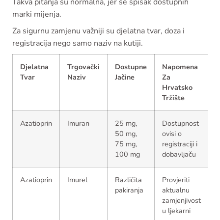
Takva pitanja su normalna, jer se spisak dostupnih
marki mijenja.
Za sigurnu zamjenu važniji su djelatna tvar, doza i
registracija nego samo naziv na kutiji.
Djelatna
Trgovački
Dostupne
Napomena
Tvar
Naziv
Jačine
Za
Hrvatsko
Tržište
Azatioprin
Imuran
25 mg,
Dostupnost
50 mg,
ovisi o
75 mg,
registraciji i
100 mg
dobavljaču
Azatioprin
Imurel
Različita
Provjeriti
pakiranja
aktualnu
zamjenjivost
u ljekarni