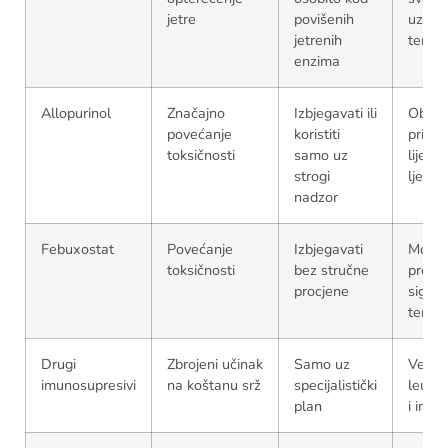
jetre
povišenih
uz akt
jetrenih
terapi
enzima
Allopurinol
Značajno
Izbjegavati ili
Obav
povećanje
koristiti
prijavit
toksičnosti
samo uz
liječni
strogi
ljekar
nadzor
Febuxostat
Povećanje
Izbjegavati
Može
toksičnosti
bez stručne
promij
procjene
sigurn
terapi
Drugi
Zbrojeni učinak
Samo uz
Veći ri
imunosupresivi
na koštanu srž
specijalistički
leukop
plan
i infek