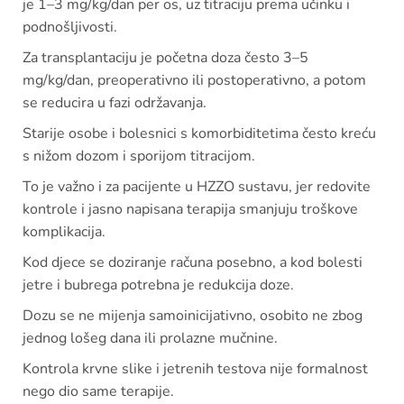
je 1–3 mg/kg/dan per os, uz titraciju prema učinku i
podnošljivosti.
Za transplantaciju je početna doza često 3–5
mg/kg/dan, preoperativno ili postoperativno, a potom
se reducira u fazi održavanja.
Starije osobe i bolesnici s komorbiditetima često kreću
s nižom dozom i sporijom titracijom.
To je važno i za pacijente u HZZO sustavu, jer redovite
kontrole i jasno napisana terapija smanjuju troškove
komplikacija.
Kod djece se doziranje računa posebno, a kod bolesti
jetre i bubrega potrebna je redukcija doze.
Dozu se ne mijenja samoinicijativno, osobito ne zbog
jednog lošeg dana ili prolazne mučnine.
Kontrola krvne slike i jetrenih testova nije formalnost
nego dio same terapije.