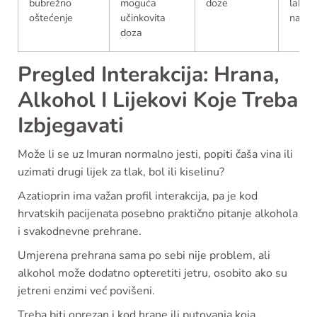
bubrežno
moguća
doze
labora
oštećenje
učinkovita
nalaz
doza
Pregled Interakcija: Hrana,
Alkohol I Lijekovi Koje Treba
Izbjegavati
Može li se uz Imuran normalno jesti, popiti čaša vina ili
uzimati drugi lijek za tlak, bol ili kiselinu?
Azatioprin ima važan profil interakcija, pa je kod
hrvatskih pacijenata posebno praktično pitanje alkohola
i svakodnevne prehrane.
Umjerena prehrana sama po sebi nije problem, ali
alkohol može dodatno opteretiti jetru, osobito ako su
jetreni enzimi već povišeni.
Treba biti oprezan i kod hrane ili putovanja koja