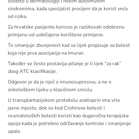
osobito u dermatologiji i nekim autoimunim
sindromima, kada specijalist procijeni da je korist veća
od rizika.
Za hrvatske pacijente korisno je razlikovati odobrenu
primjenu od uobičajeno korištene primjene.
To smanjuje zbunjenost kad se lijek propisuje za bolest
koja nije prva asocijacija na Imuran.
Također se često postavlja pitanje je li lijek “za rak”
zbog ATC klasifikacije.
Odgovor je da je riječ o imunosupresivu, a ne o
onkološkom lijeku u klasičnom smislu.
U transplantacijskom protokolu azatioprin ima vrlo
jasno mjesto, dok se kod Crohnove bolesti i
reumatoloških bolesti koristi kao dugoročna terapijska
opcija kada je potrebno održavanje kontrole i smanjenje
upale.