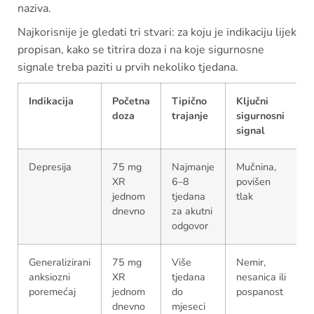
naziva.
Najkorisnije je gledati tri stvari: za koju je indikaciju lijek
propisan, kako se titrira doza i na koje sigurnosne
signale treba paziti u prvih nekoliko tjedana.
Indikacija
Početna
Tipično
Ključni
doza
trajanje
sigurnosni
signal
Depresija
75 mg
Najmanje
Mučnina,
XR
6–8
povišen
jednom
tjedana
tlak
dnevno
za akutni
odgovor
Generalizirani
75 mg
Više
Nemir,
anksiozni
XR
tjedana
nesanica ili
poremećaj
jednom
do
pospanost
dnevno
mjeseci