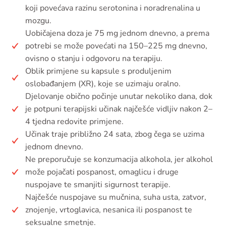
koji povećava razinu serotonina i noradrenalina u
mozgu.
Uobičajena doza je 75 mg jednom dnevno, a prema
potrebi se može povećati na 150–225 mg dnevno,
ovisno o stanju i odgovoru na terapiju.
Oblik primjene su kapsule s produljenim
oslobađanjem (XR), koje se uzimaju oralno.
Djelovanje obično počinje unutar nekoliko dana, dok
je potpuni terapijski učinak najčešće vidljiv nakon 2–
4 tjedna redovite primjene.
Učinak traje približno 24 sata, zbog čega se uzima
jednom dnevno.
Ne preporučuje se konzumacija alkohola, jer alkohol
može pojačati pospanost, omaglicu i druge
nuspojave te smanjiti sigurnost terapije.
Najčešće nuspojave su mučnina, suha usta, zatvor,
znojenje, vrtoglavica, nesanica ili pospanost te
seksualne smetnje.