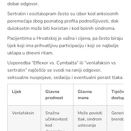
dobar odgovor.
Sertralin i escitalopram često su izbor kod anksioznih
poremećaja zbog poznatog profila podnošljivosti, dok
duloksetin može biti koristan i kod bolnih sindroma.
Pacijentima u Hrvatskoj je važna i cijena, pa često biraju
lijek koji ima prihvatljivu participaciju i koji se najbolje
uklapa u dnevni ritam.
Usporedba “Effexor vs. Cymbalta” ili “venlafaksin vs
sertralin” najčešće se svodi na raniji odgovor,
seksualne nuspojave, sedaciju i eventualni porast tlaka.
Lijek
Glavna
Glavna
Tipična
prednost
mana
dostupno
Venlafaksin
Snažna
Može povisiti
Generici i
učinkovitost
tlak, sindrom
brendovi
kod
ustezanja