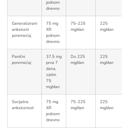
jednom
dnevno
Generalizirani
75 mg
75–225
225
anksiozni
XR
mg/dan
mg/dan
poremećaj
jednom
dnevno
Panični
37,5 mg
Do 225
225
poremećaj
prva 7
mg/dan
mg/dan
dana,
zatim
75
mg/dan
Socijalna
75 mg
75–225
225
anksioznost
XR
mg/dan
mg/dan
jednom
dnevno