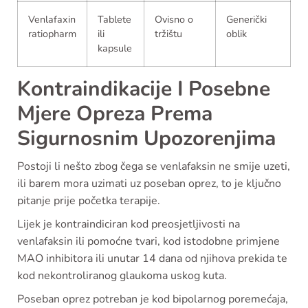
Venlafaxin
Tablete
Ovisno o
Generički
ratiopharm
ili
tržištu
oblik
kapsule
Kontraindikacije I Posebne
Mjere Opreza Prema
Sigurnosnim Upozorenjima
Postoji li nešto zbog čega se venlafaksin ne smije uzeti,
ili barem mora uzimati uz poseban oprez, to je ključno
pitanje prije početka terapije.
Lijek je kontraindiciran kod preosjetljivosti na
venlafaksin ili pomoćne tvari, kod istodobne primjene
MAO inhibitora ili unutar 14 dana od njihova prekida te
kod nekontroliranog glaukoma uskog kuta.
Poseban oprez potreban je kod bipolarnog poremećaja,