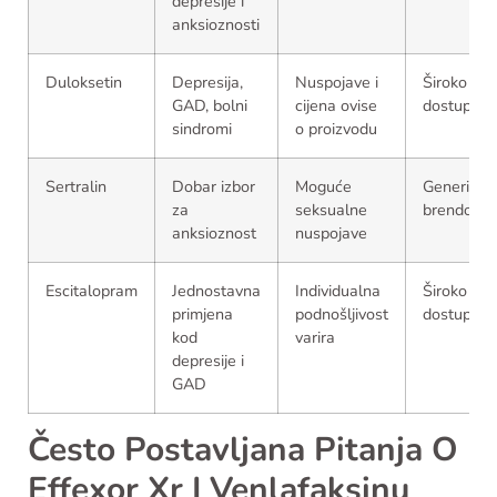
depresije i
anksioznosti
Duloksetin
Depresija,
Nuspojave i
Široko
GAD, bolni
cijena ovise
dostupan
sindromi
o proizvodu
Sertralin
Dobar izbor
Moguće
Generici i
za
seksualne
brendovi
anksioznost
nuspojave
Escitalopram
Jednostavna
Individualna
Široko
primjena
podnošljivost
dostupan
kod
varira
depresije i
GAD
Često Postavljana Pitanja O
Effexor Xr I Venlafaksinu