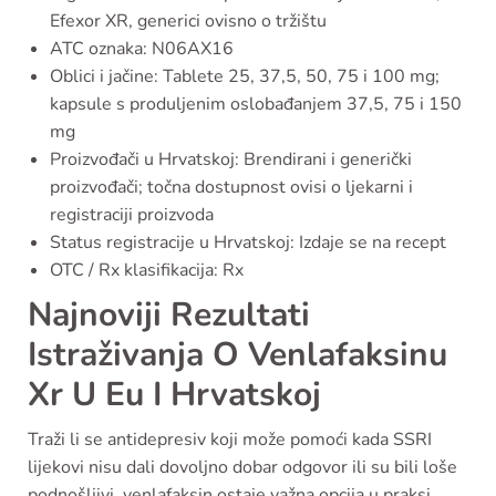
Efexor XR, generici ovisno o tržištu
ATC oznaka: N06AX16
Oblici i jačine: Tablete 25, 37,5, 50, 75 i 100 mg;
kapsule s produljenim oslobađanjem 37,5, 75 i 150
mg
Proizvođači u Hrvatskoj: Brendirani i generički
proizvođači; točna dostupnost ovisi o ljekarni i
registraciji proizvoda
Status registracije u Hrvatskoj: Izdaje se na recept
OTC / Rx klasifikacija: Rx
Najnoviji Rezultati
Istraživanja O Venlafaksinu
Xr U Eu I Hrvatskoj
Traži li se antidepresiv koji može pomoći kada SSRI
lijekovi nisu dali dovoljno dobar odgovor ili su bili loše
podnošljivi, venlafaksin ostaje važna opcija u praksi.