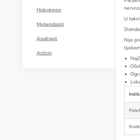
Pacijen
nervoz
Hidrokinon
U takvi
Mebendazol
Standa
Anafranil
Nije pr
tijekom
Acticin
Najč
Oček
Ogra
Loka
Indik
Poteš
Kratk