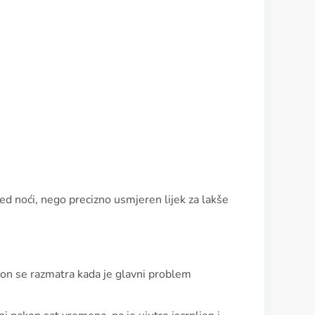
red noći, nego precizno usmjeren lijek za lakše
lon se razmatra kada je glavni problem