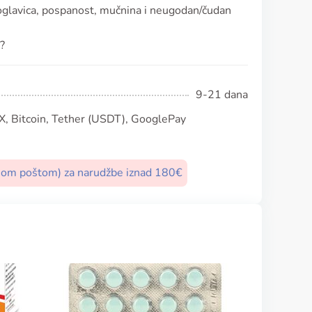
oglavica, pospanost, mučnina i neugodan/čudan
a?
9-21 dana
, Bitcoin, Tether (USDT), GooglePay
nom poštom) za narudžbe iznad 180€