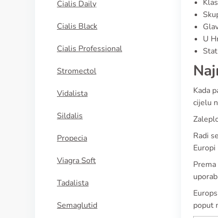
Klas
Cialis Daily
Skup
Cialis Black
Glav
U Hr
Cialis Professional
Stat
Naj
Stromectol
Kada pa
Vidalista
cijelu 
Sildalis
Zaleplo
Radi s
Propecia
Europi
Viagra Soft
Prema a
uporaba
Tadalista
Europs
Semaglutid
poput m