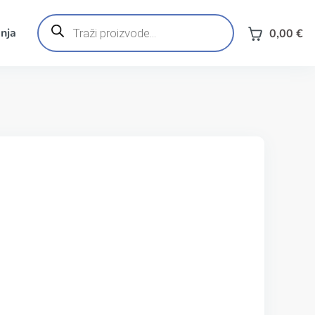
Products
search
nja
0,00
€