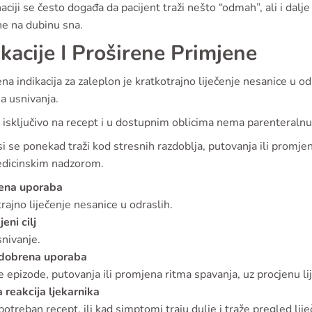
aciji se često događa da pacijent traži nešto “odmah”, ali i dalj
ne na dubinu sna.
ikacije I Proširene Primjene
a indikacija za zaleplon je kratkotrajno liječenje nesanice u o
ja usnivanja.
e isključivo na recept i u dostupnim oblicima nema parenteralnu
i se ponekad traži kod stresnih razdoblja, putovanja ili promje
dicinskim nadzorom.
ena uporaba
rajno liječenje nesanice u odraslih.
eni cilj
nivanje.
dobrena uporaba
 epizode, putovanja ili promjena ritma spavanja, uz procjenu lij
 reakcija ljekarnika
potreban recept, ili kad simptomi traju dulje i traže pregled lije