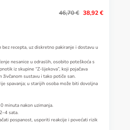
46,70
€
38,92
€
n bez recepta, uz diskretno pakiranje i dostavu u
ečenje nesanice u odraslih, osobito poteškoća s
notik iz skupine “Z-lijekova”, koji pojačava
 živčanom sustavu i tako potiče san.
je spavanja; u starijih osoba može biti dovoljna
30 minuta nakon uzimanja.
 2–4 sata.
ati pospanost, usporiti reakcije i povećati rizik