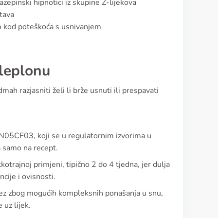
zepinski hipnotici iz skupine Z-lijekova
stava
ito kod poteškoća s usnivanjem
aleplonu
ah razjasniti želi li brže usnuti ili prespavati
 N05CF03, koji se u regulatornim izvorima u
a samo na recept.
trajnoj primjeni, tipično 2 do 4 tjedna, jer dulja
cije i ovisnosti.
ez zbog mogućih kompleksnih ponašanja u snu,
 uz lijek.