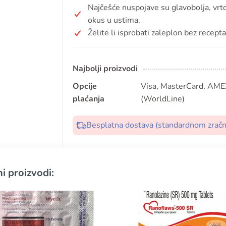
Najčešće nuspojave su glavobolja, vrt
okus u ustima.
Želite li isprobati zaleplon bez recept
Najbolji proizvodi
Opcije
Visa, MasterCard, AMEX
plaćanja
(WorldLine)
Besplatna dostava (standardnom zrač
i proizvodi: