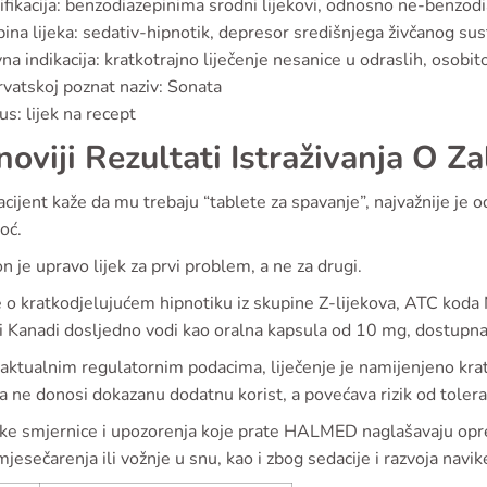
ifikacija: benzodiazepinima srodni lijekovi, odnosno ne-benzodia
ina lijeka: sedativ-hipnotik, depresor središnjega živčanog su
na indikacija: kratkotrajno liječenje nesanice u odraslih, osob
vatskoj poznat naziv: Sonata
us: lijek na recept
noviji Rezultati Istraživanja O Z
cijent kaže da mu trebaju “tablete za spavanje”, najvažnije je odm
noć.
n je upravo lijek za prvi problem, a ne za drugi.
e o kratkodjelujućem hipnotiku iz skupine Z-lijekova, ATC koda
 i Kanadi dosljedno vodi kao oralna kapsula od 10 mg, dostupn
ktualnim regulatornim podacima, liječenje je namijenjeno kratko
 ne donosi dokazanu dodatnu korist, a povećava rizik od toleran
ke smjernice i upozorenja koje prate HALMED naglašavaju opr
jesečarenja ili vožnje u snu, kao i zbog sedacije i razvoja navike