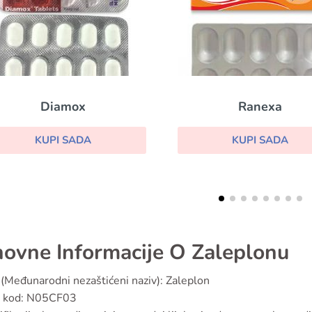
Ranexa
Hypnite
KUPI SADA
KUPI SADA
ovne Informacije O Zaleplonu
(Međunarodni nezaštićeni naziv): Zaleplon
 kod: N05CF03