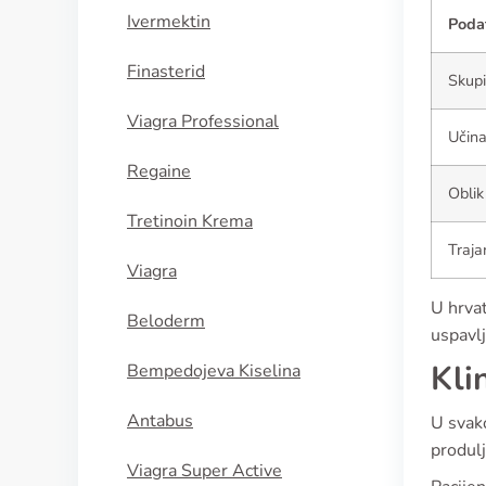
Ivermektin
Poda
Finasterid
Skup
Viagra Professional
Učin
Regaine
Oblik
Tretinoin Krema
Traja
Viagra
U hrvat
Beloderm
uspavlj
Kli
Bempedojeva Kiselina
Antabus
U svako
produlj
Viagra Super Active