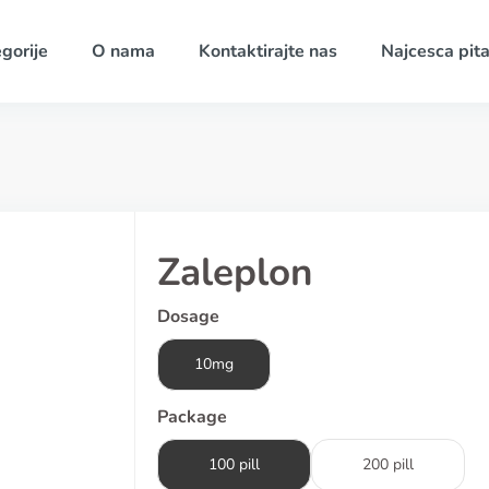
gorije
O nama
Kontaktirajte nas
Najcesca pita
Zaleplon
Dosage
10mg
Package
100 pill
200 pill