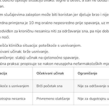
t obično opisuje situaciju ovako: legne u deset, a san ne dolazi 
an.
m slučajevima zaleplon može biti koristan jer djeluje brzo i nij
rdna primjena je 10 mg oralno neposredno prije spavanja, uz 
edviđen za kroničnu nesanicu niti za održavanje sna, pa nije do
 noći.
ešća klinička situacija: poteškoće s usnivanjem.
ivani učinak: brže usnivanje.
ničenje: slabiji učinak na cjelonoćno spavanje.
lna praksa: propisuje se nakon neuspjeha nefarmakoloških mje
acija
Očekivani učinak
Ograničenje
koće s usnivanjem
Brži početak sna
Nije za održavanje 
otrajna nesanica
Privremeno olakšanje
Nije za dugotrajnu 