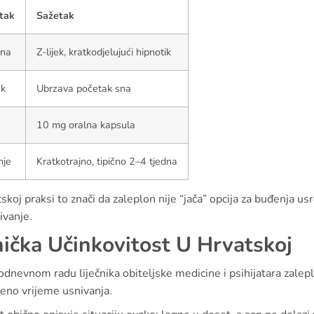
tak
Sažetak
ina
Z-lijek, kratkodjelujući hipnotik
ak
Ubrzava početak sna
10 mg oralna kapsula
nje
Kratkotrajno, tipično 2–4 tjedna
skoj praksi to znači da zaleplon nije “jača” opcija za buđenja us
ivanje.
nička Učinkovitost U Hrvatskoj
dnevnom radu liječnika obiteljske medicine i psihijatara zalep
eno vrijeme usnivanja.