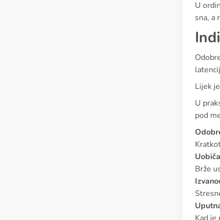
U ordin
sna, a 
Ind
Odobren
latenci
Lijek j
U praks
pod me
Odobr
Kratkot
Uobičaj
Brže us
Izvano
Stresne
Uputna
Kad je 