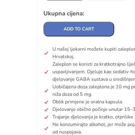
Ukupna cijena:
ADD TO CART
U našoj ljekarni možete kupiti zaleplo
Hrvatskoj.
Zaleplon se koristi za kratkotrajno lij
uspavljivanjem. Djeluje kao sedativ-hip
djelovanje GABA sustava u središnjem
Uobičajena doza zaleplona je 10 mg pri
niža doza od 5 mg.
Oblik primjene je oralna kapsula.
Djelovanje obično počinje unutar 15–
Trajanje djelovanja je kratko, otprilike
Ne konzumirajte alkohol, jer može pojač
od nuspojava.