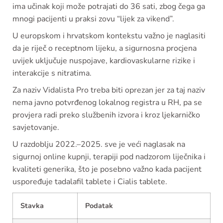
ima učinak koji može potrajati do 36 sati, zbog čega ga
mnogi pacijenti u praksi zovu “lijek za vikend”.
U europskom i hrvatskom kontekstu važno je naglasiti
da je riječ o receptnom lijeku, a sigurnosna procjena
uvijek uključuje nuspojave, kardiovaskularne rizike i
interakcije s nitratima.
Za naziv Vidalista Pro treba biti oprezan jer za taj naziv
nema javno potvrđenog lokalnog registra u RH, pa se
provjera radi preko službenih izvora i kroz ljekarničko
savjetovanje.
U razdoblju 2022.–2025. sve je veći naglasak na
sigurnoj online kupnji, terapiji pod nadzorom liječnika i
kvaliteti generika, što je posebno važno kada pacijent
uspoređuje tadalafil tablete i Cialis tablete.
Stavka
Podatak