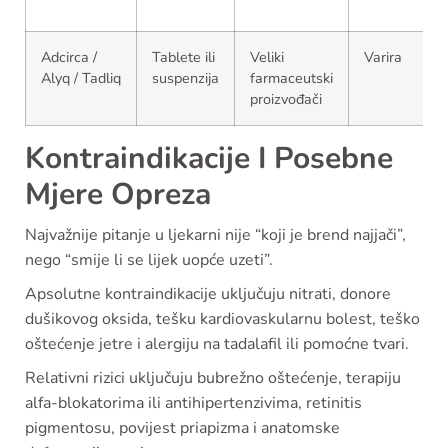
Adcirca /
Tablete ili
Veliki
Varira
Alyq / Tadliq
suspenzija
farmaceutski
proizvođači
Kontraindikacije I Posebne
Mjere Opreza
Najvažnije pitanje u ljekarni nije “koji je brend najjači”,
nego “smije li se lijek uopće uzeti”.
Apsolutne kontraindikacije uključuju nitrati, donore
dušikovog oksida, tešku kardiovaskularnu bolest, teško
oštećenje jetre i alergiju na tadalafil ili pomoćne tvari.
Relativni rizici uključuju bubrežno oštećenje, terapiju
alfa-blokatorima ili antihipertenzivima, retinitis
pigmentosu, povijest priapizma i anatomske