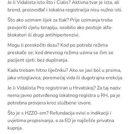
Je li Vidalista isto što i Cialis? Aktivna tvar je ista, ali
brend, proizvođač i lokalna registracija nisu nužno isti.
Što ako uzimam lijek za tlak? Prije uzimanja treba
provjeriti cijelu terapiju, osobito ako postoje alfa-
blokatori ili drugi antihipertenzivi.
Mogu li preskočiti dozu? Kod po potrebi režima
preskače se; kod dnevnog režima uzima se čim se
pacijent sjeti, bez dupliranja.
Kada trebam hitno liječniku? Ako se javi bol u prsima,
jaka vrtoglavica, poremećaj vida ili dugotrajna erekcija.
Je li Vidalista Pro registriran u Hrvatskoj? Za taj naziv
nema javno potvrđenog lokalnog registra u RH, pa je
potrebna provjera kroz službene izvore.
Što je s HZZO-om? Refundacija ovisi o indikaciji i
uvjetima propisivanja, a za ED je najčešće privatna
kupnja.