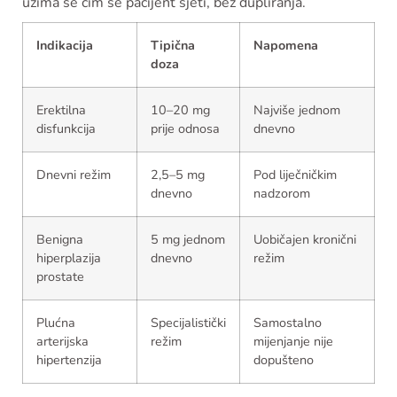
uzima se čim se pacijent sjeti, bez dupliranja.
Indikacija
Tipična
Napomena
doza
Erektilna
10–20 mg
Najviše jednom
disfunkcija
prije odnosa
dnevno
Dnevni režim
2,5–5 mg
Pod liječničkim
dnevno
nadzorom
Benigna
5 mg jednom
Uobičajen kronični
hiperplazija
dnevno
režim
prostate
Plućna
Specijalistički
Samostalno
arterijska
režim
mijenjanje nije
hipertenzija
dopušteno