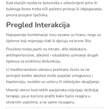
Kod starijih osoba te bolesnika s oštećenjem jetre ili
bubrega često treba niži početni pristup ili izbjegavanje,
prema procjeni liječnika.
Pregled Interakcija
Najopasnije kombinacije nisu vezane uz hranu, nego uz
lijekove koji mijenjaju tlak ili djeluju na krvne žile.
Posebno treba paziti na nitrate, alfa-blokatore,
antihipertenzive, alkohol i istodobno uzimanje drugih
lijekova za erektilnu disfunkciju.
U mediteranskom obrascu prehrane često se ne
primijeti koliko alkohol može pojačati vrtoglavicu i
hipotenziju, osobito uz večeru ili obiteljsko okupljanje.
Masniji obroci kod nekih pacijenata mijenjaju doživljaj
terapije, pa je korisno pratiti kako tijelo reagira u
stvarnim uvjetima, a ne samo na papiru.