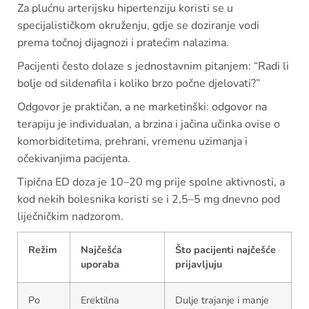
Za plućnu arterijsku hipertenziju koristi se u
specijalističkom okruženju, gdje se doziranje vodi
prema točnoj dijagnozi i pratećim nalazima.
Pacijenti često dolaze s jednostavnim pitanjem: “Radi li
bolje od sildenafila i koliko brzo počne djelovati?”
Odgovor je praktičan, a ne marketinški: odgovor na
terapiju je individualan, a brzina i jačina učinka ovise o
komorbiditetima, prehrani, vremenu uzimanja i
očekivanjima pacijenta.
Tipična ED doza je 10–20 mg prije spolne aktivnosti, a
kod nekih bolesnika koristi se i 2,5–5 mg dnevno pod
liječničkim nadzorom.
Režim
Najčešća
Što pacijenti najčešće
uporaba
prijavljuju
Po
Erektilna
Dulje trajanje i manje