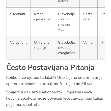
leđima
Sildenafil
Kraće
Glavobolja,
Često
Prikl
djelovanje
crvenilo,
niža
smetnje
vida
Vardenafil
Umjereno
Glavobolja,
Varira
Prikl
trajanje
crvenilo,
vrtoglavica
Često Postavljana Pitanja
Koliko brzo djeluje tadalafil? Uobičajeno se uzima prije
spolne aktivnosti, a učinak može trajati do 36 sati.
Smijem li ga uzeti s alkoholom? Umjerena i veća
količina alkohola može povećati vrtoglavicu i pad tlaka,
pa je oprez potreban.