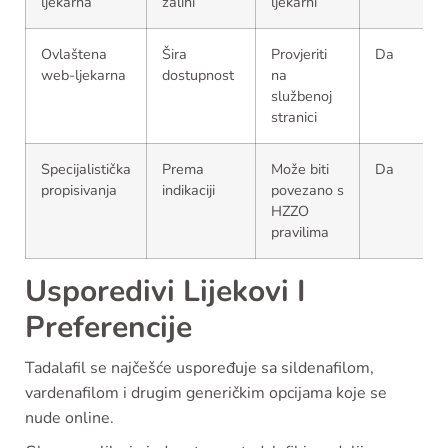
ljekarna
zalihi
ljekarni
Ovlaštena
Šira
Provjeriti
Da
web-ljekarna
dostupnost
na
službenoj
stranici
Specijalistička
Prema
Može biti
Da
propisivanja
indikaciji
povezano s
HZZO
pravilima
Usporedivi Lijekovi I
Preferencije
Tadalafil se najčešće uspoređuje sa sildenafilom,
vardenafilom i drugim generičkim opcijama koje se
nude online.