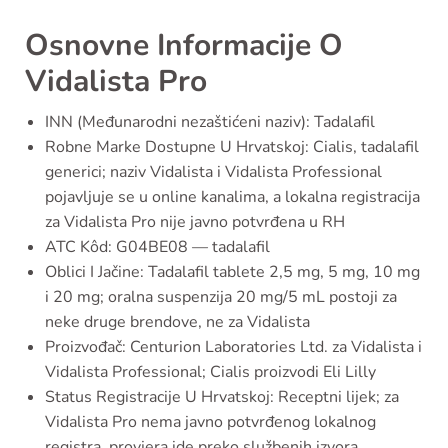
Osnovne Informacije O
Vidalista Pro
INN (Međunarodni nezaštićeni naziv): Tadalafil
Robne Marke Dostupne U Hrvatskoj: Cialis, tadalafil
generici; naziv Vidalista i Vidalista Professional
pojavljuje se u online kanalima, a lokalna registracija
za Vidalista Pro nije javno potvrđena u RH
ATC Kôd: G04BE08 — tadalafil
Oblici I Jačine: Tadalafil tablete 2,5 mg, 5 mg, 10 mg
i 20 mg; oralna suspenzija 20 mg/5 mL postoji za
neke druge brendove, ne za Vidalista
Proizvođač: Centurion Laboratories Ltd. za Vidalista i
Vidalista Professional; Cialis proizvodi Eli Lilly
Status Registracije U Hrvatskoj: Receptni lijek; za
Vidalista Pro nema javno potvrđenog lokalnog
registra, provjera ide preko službenih izvora