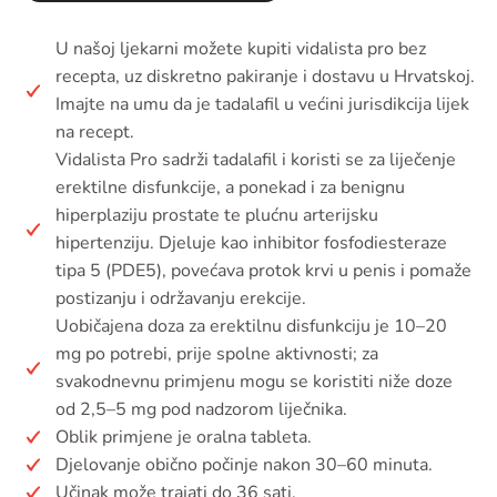
U našoj ljekarni možete kupiti vidalista pro bez
recepta, uz diskretno pakiranje i dostavu u Hrvatskoj.
Imajte na umu da je tadalafil u većini jurisdikcija lijek
na recept.
Vidalista Pro sadrži tadalafil i koristi se za liječenje
erektilne disfunkcije, a ponekad i za benignu
hiperplaziju prostate te plućnu arterijsku
hipertenziju. Djeluje kao inhibitor fosfodiesteraze
tipa 5 (PDE5), povećava protok krvi u penis i pomaže
postizanju i održavanju erekcije.
Uobičajena doza za erektilnu disfunkciju je 10–20
mg po potrebi, prije spolne aktivnosti; za
svakodnevnu primjenu mogu se koristiti niže doze
od 2,5–5 mg pod nadzorom liječnika.
Oblik primjene je oralna tableta.
Djelovanje obično počinje nakon 30–60 minuta.
Učinak može trajati do 36 sati.