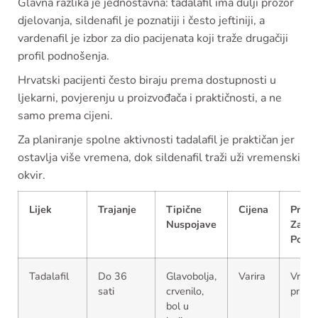
Glavna razlika je jednostavna: tadalafil ima dulji prozor
djelovanja, sildenafil je poznatiji i često jeftiniji, a
vardenafil je izbor za dio pacijenata koji traže drugačiji
profil podnošenja.
Hrvatski pacijenti često biraju prema dostupnosti u
ljekarni, povjerenju u proizvođača i praktičnosti, a ne
samo prema cijeni.
Za planiranje spolne aktivnosti tadalafil je praktičan jer
ostavlja više vremena, dok sildenafil traži uži vremenski
okvir.
Lijek
Trajanje
Tipične
Cijena
Prikl
Nuspojave
Za Po
Potre
Tadalafil
Do 36
Glavobolja,
Varira
Vrlo
sati
crvenilo,
prikl
bol u