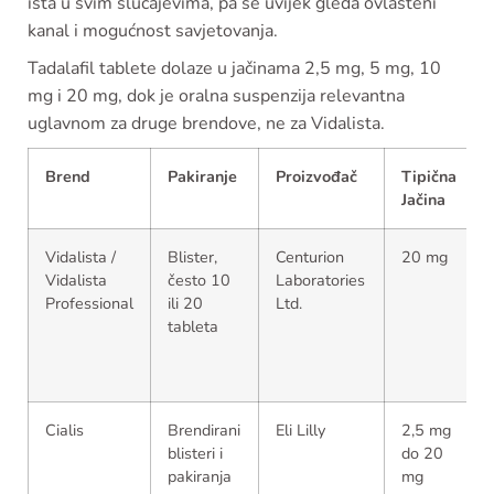
ista u svim slučajevima, pa se uvijek gleda ovlašteni
kanal i mogućnost savjetovanja.
Tadalafil tablete dolaze u jačinama 2,5 mg, 5 mg, 10
mg i 20 mg, dok je oralna suspenzija relevantna
uglavnom za druge brendove, ne za Vidalista.
Brend
Pakiranje
Proizvođač
Tipična
Jačina
Vidalista /
Blister,
Centurion
20 mg
Vidalista
često 10
Laboratories
Professional
ili 20
Ltd.
tableta
Cialis
Brendirani
Eli Lilly
2,5 mg
blisteri i
do 20
pakiranja
mg