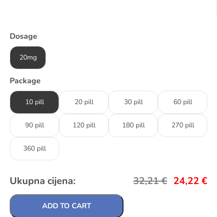
Dosage
20mg
Package
10 pill
20 pill
30 pill
60 pill
90 pill
120 pill
180 pill
270 pill
360 pill
Ukupna cijena:
32,21
€
24,22
€
ADD TO CART