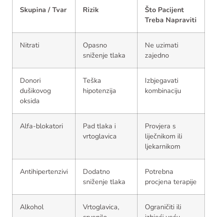
Skupina / Tvar
Rizik
Što Pacijent
Treba Napraviti
Nitrati
Opasno
Ne uzimati
sniženje tlaka
zajedno
Donori
Teška
Izbjegavati
dušikovog
hipotenzija
kombinaciju
oksida
Alfa-blokatori
Pad tlaka i
Provjera s
vrtoglavica
liječnikom ili
ljekarnikom
Antihipertenzivi
Dodatno
Potrebna
sniženje tlaka
procjena terapije
Alkohol
Vrtoglavica,
Ograničiti ili
crvenilo,
izbjeći veću