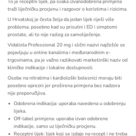
To je receptni lijek, pa svaka izvanodobrena primjena
traži liječničku procjenu i razgovor o koristima i rizicima.
U Hrvatskoj je česta želja da jedan lijek riješi više
problema, posebno kad su prisutni i ED i simptomi
prostate, ali to nije razlog za samoliječenje.
Vidalista Professional 20 mg i slični nazivi najčešće se
pojavljuju u online kanalima i međunarodnim e-
trgovinama, pa je važno razlikovati marketinški naziv od
kliničke indikacije i lokalne dostupnosti.
Osobe na nitratima i kardiološki bolesnici moraju biti
posebno oprezni jer proširena primjena bez nadzora
nije preporučljiva.
Odobrena indikacija: uporaba navedena u odobrenju
lijeka.
Off-label primjena: uporaba izvan odobrene
indikacije, samo uz liječničku procjenu.
Receptni lijek: lijek koji se izdaje na recept i ne treba