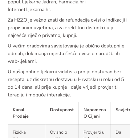
poput Ljekarne Jadran, Farmacia.hr i
InternetLjekarna.hr.
Za HZZO je važno znati da refundacija ovisi o indikaciji i
propisanim uvjetima, a za erektilnu disfunkciju je
najčešće riječ o privatnoj kupnji.
U većim gradovima savjetovanje je obično dostupnije
odmah, dok manja mjesta češće ovise o narudžbi ili
web-ljekarni.
U našoj online ljekarni vidalista pro je dostupan bez
recepta, uz diskretnu dostavu u Hrvatsku u roku od 5
do 14 dana, ali prije kupnje i dalje vrijedi provjeriti
terapiju i moguće interakcije.
Kanal
Dostupnost
Napomena
Savjetovan
Prodaje
O Cijeni
Fizička
Ovisno o
Provjeriti u
Da