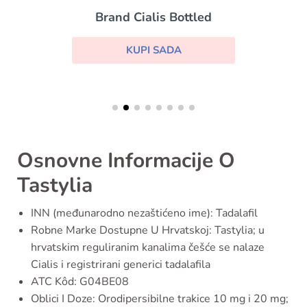
Brand Cialis Bottled
KUPI SADA
Osnovne Informacije O
Tastylia
INN (međunarodno nezaštićeno ime): Tadalafil
Robne Marke Dostupne U Hrvatskoj: Tastylia; u
hrvatskim reguliranim kanalima češće se nalaze
Cialis i registrirani generici tadalafila
ATC Kôd: G04BE08
Oblici I Doze: Orodipersibilne trakice 10 mg i 20 mg;