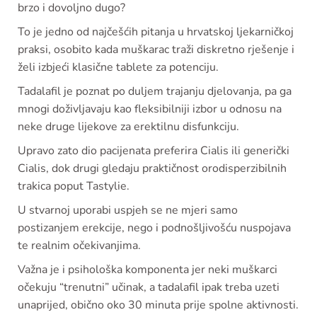
brzo i dovoljno dugo?
To je jedno od najčešćih pitanja u hrvatskoj ljekarničkoj
praksi, osobito kada muškarac traži diskretno rješenje i
želi izbjeći klasične tablete za potenciju.
Tadalafil je poznat po duljem trajanju djelovanja, pa ga
mnogi doživljavaju kao fleksibilniji izbor u odnosu na
neke druge lijekove za erektilnu disfunkciju.
Upravo zato dio pacijenata preferira Cialis ili generički
Cialis, dok drugi gledaju praktičnost orodisperzibilnih
trakica poput Tastylie.
U stvarnoj uporabi uspjeh se ne mjeri samo
postizanjem erekcije, nego i podnošljivošću nuspojava
te realnim očekivanjima.
Važna je i psihološka komponenta jer neki muškarci
očekuju “trenutni” učinak, a tadalafil ipak treba uzeti
unaprijed, obično oko 30 minuta prije spolne aktivnosti.