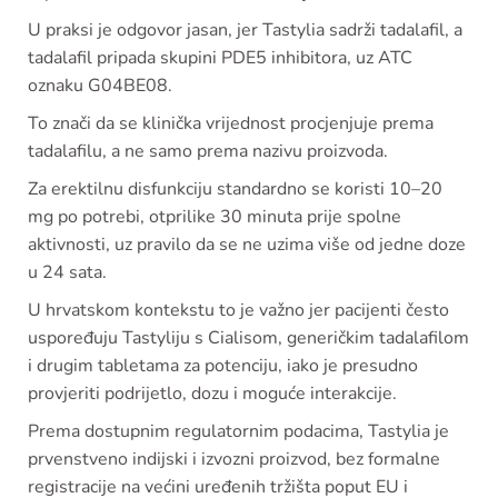
U praksi je odgovor jasan, jer Tastylia sadrži tadalafil, a
tadalafil pripada skupini PDE5 inhibitora, uz ATC
oznaku G04BE08.
To znači da se klinička vrijednost procjenjuje prema
tadalafilu, a ne samo prema nazivu proizvoda.
Za erektilnu disfunkciju standardno se koristi 10–20
mg po potrebi, otprilike 30 minuta prije spolne
aktivnosti, uz pravilo da se ne uzima više od jedne doze
u 24 sata.
U hrvatskom kontekstu to je važno jer pacijenti često
uspoređuju Tastyliju s Cialisom, generičkim tadalafilom
i drugim tabletama za potenciju, iako je presudno
provjeriti podrijetlo, dozu i moguće interakcije.
Prema dostupnim regulatornim podacima, Tastylia je
prvenstveno indijski i izvozni proizvod, bez formalne
registracije na većini uređenih tržišta poput EU i