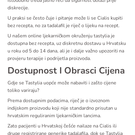
Istodobno treba jasno reći da sigurnost dolazi prije
diskrecije.
U praksi se često čuje i pitanje može li se Cialis kupiti
bez recepta, no za tadalafil je riječ o lijeku na recept.
U našem online ljekarničkom okruženju tastylia je
dostupna bez recepta, uz diskretnu dostavu u Hrvatsku
u roku od 5 do 14 dana, ali je i dalje važno upozoriti na
provjeru terapije i podrijetla proizvoda.
Dostupnost I Obrasci Cijena
Gdje se Tastylia uopće može nabaviti i zašto cijene
toliko variraju?
Prema dostupnim podacima, riječ je o izvoznom
indijskom proizvodu koji nije standardno prisutan u
hrvatskim reguliranim ljekarničkim lancima.
Zato pacijenti u Hrvatskoj češće nailaze na Cialis ili
druge registrirane generike tadalafila, dok se Tastylia