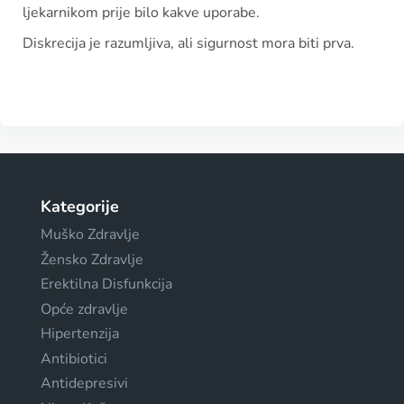
ljekarnikom prije bilo kakve uporabe.
Diskrecija je razumljiva, ali sigurnost mora biti prva.
Kategorije
Muško Zdravlje
Žensko Zdravlje
Erektilna Disfunkcija
Opće zdravlje
Hipertenzija
Antibiotici
Antidepresivi