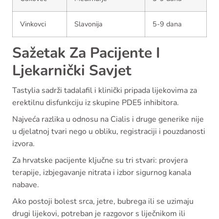
Vinkovci
Slavonija
5-9 dana
Sažetak Za Pacijente I
Ljekarnički Savjet
Tastylia sadrži tadalafil i klinički pripada lijekovima za
erektilnu disfunkciju iz skupine PDE5 inhibitora.
Najveća razlika u odnosu na Cialis i druge generike nije
u djelatnoj tvari nego u obliku, registraciji i pouzdanosti
izvora.
Za hrvatske pacijente ključne su tri stvari: provjera
terapije, izbjegavanje nitrata i izbor sigurnog kanala
nabave.
Ako postoji bolest srca, jetre, bubrega ili se uzimaju
drugi lijekovi, potreban je razgovor s liječnikom ili