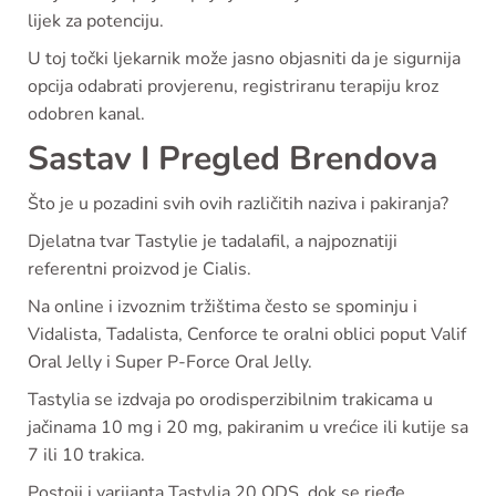
lijek za potenciju.
U toj točki ljekarnik može jasno objasniti da je sigurnija
opcija odabrati provjerenu, registriranu terapiju kroz
odobren kanal.
Sastav I Pregled Brendova
Što je u pozadini svih ovih različitih naziva i pakiranja?
Djelatna tvar Tastylie je tadalafil, a najpoznatiji
referentni proizvod je Cialis.
Na online i izvoznim tržištima često se spominju i
Vidalista, Tadalista, Cenforce te oralni oblici poput Valif
Oral Jelly i Super P-Force Oral Jelly.
Tastylia se izdvaja po orodisperzibilnim trakicama u
jačinama 10 mg i 20 mg, pakiranim u vrećice ili kutije sa
7 ili 10 trakica.
Postoji i varijanta Tastylia 20 ODS, dok se rjeđe