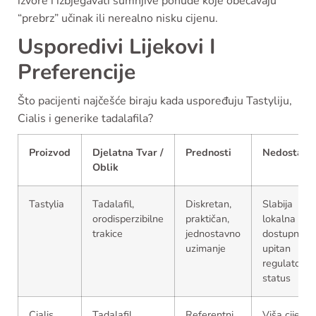
izvore i izbjegavati sumnjive ponude koje obećavaju
“prebrz” učinak ili nerealno nisku cijenu.
Usporedivi Lijekovi I
Preferencije
Što pacijenti najčešće biraju kada uspoređuju Tastyliju,
Cialis i generike tadalafila?
Proizvod
Djelatna Tvar /
Prednosti
Nedostaci
Oblik
Tastylia
Tadalafil,
Diskretan,
Slabija
orodisperzibilne
praktičan,
lokalna
trakice
jednostavno
dostupnost,
uzimanje
upitan
regulatorni
status
Cialis
Tadalafil,
Referentni
Viša cijena