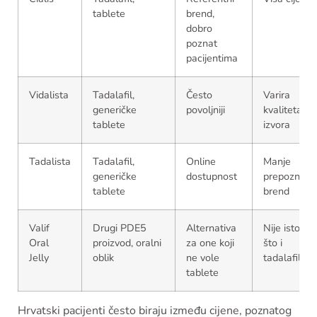
tablete
brend,
dobro
poznat
pacijentima
Vidalista
Tadalafil,
Često
Varira
generičke
povoljniji
kvaliteta
tablete
izvora
Tadalista
Tadalafil,
Online
Manje
generičke
dostupnost
prepoznat
tablete
brend
Valif
Drugi PDE5
Alternativa
Nije isto
Oral
proizvod, oralni
za one koji
što i
Jelly
oblik
ne vole
tadalafil
tablete
Hrvatski pacijenti često biraju između cijene, poznatog