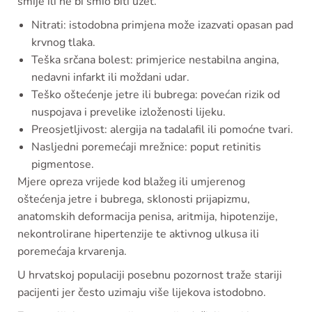
smije ili ne bi smio biti uzet.
Nitrati: istodobna primjena može izazvati opasan pad
krvnog tlaka.
Teška srčana bolest: primjerice nestabilna angina,
nedavni infarkt ili moždani udar.
Teško oštećenje jetre ili bubrega: povećan rizik od
nuspojava i prevelike izloženosti lijeku.
Preosjetljivost: alergija na tadalafil ili pomoćne tvari.
Nasljedni poremećaji mrežnice: poput retinitis
pigmentose.
Mjere opreza vrijede kod blažeg ili umjerenog
oštećenja jetre i bubrega, sklonosti prijapizmu,
anatomskih deformacija penisa, aritmija, hipotenzije,
nekontrolirane hipertenzije te aktivnog ulkusa ili
poremećaja krvarenja.
U hrvatskoj populaciji posebnu pozornost traže stariji
pacijenti jer često uzimaju više lijekova istodobno.