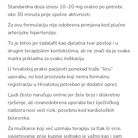
Standardna doza iznosi 10–20 mg oralno po potrebi,
oko 30 minuta prije spolne aktivnosti.
Za ovu formulaciju nije odobrena primjena kod plućne
arterijske hipertenzije.
To je bitno jer tadalafil kao djelatna tvar postoji i u
drugim terapijskim kontekstima, ali ne znači da je svaka
marka prikladna za svaku indikaciju.
U hrvatskoj praksi pacijenti ponekad traže “širu”
uporabu, no kod proizvoda koji nema formalnu
registraciju u Hrvatskoj potreban je dodatni oprez.
Ljudi često naručuju online jer žele brzo i diskretno
rješenje, ali izvanodobrena uporaba bez liječničkog
nadzora nosi veći rizik, posebno kod kardioloških
bolesnika.
Za muškarce koji već uzimaju terapiju za tlak ili srce,
savjetovanje prije kupnje jednako je važno kao i sam