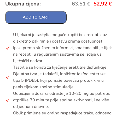
Ukupna cijena:
63,51
€
52,92
€
ADD TO CART
U ljekarni je tastylia moguće kupiti bez recepta, uz
diskretno pakiranje i dostavu prema dostupnosti.
Ipak, prema službenim informacijama tadalafil je lijek
na recept i u reguliranim sustavima se izdaje uz
liječnički nadzor.
Tastylia se koristi za liječenje erektilne disfunkcije.
Djelatna tvar je tadalafil, inhibitor fosfodiesteraze
tipa 5 (PDE5), koji pomaže povećati protok krvi u
penis tijekom spolne stimulacije.
Uobičajena doza za odrasle je 10–20 mg po potrebi,
otprilike 30 minuta prije spolne aktivnosti, i ne više
od jednom dnevno.
Oblik primjene su oralno raspadajuće trake, odnosno