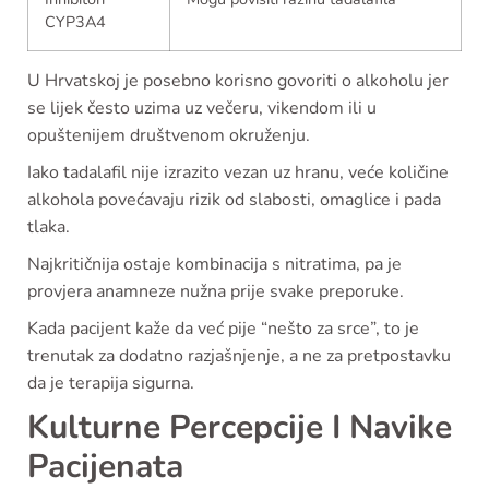
CYP3A4
U Hrvatskoj je posebno korisno govoriti o alkoholu jer
se lijek često uzima uz večeru, vikendom ili u
opuštenijem društvenom okruženju.
Iako tadalafil nije izrazito vezan uz hranu, veće količine
alkohola povećavaju rizik od slabosti, omaglice i pada
tlaka.
Najkritičnija ostaje kombinacija s nitratima, pa je
provjera anamneze nužna prije svake preporuke.
Kada pacijent kaže da već pije “nešto za srce”, to je
trenutak za dodatno razjašnjenje, a ne za pretpostavku
da je terapija sigurna.
Kulturne Percepcije I Navike
Pacijenata