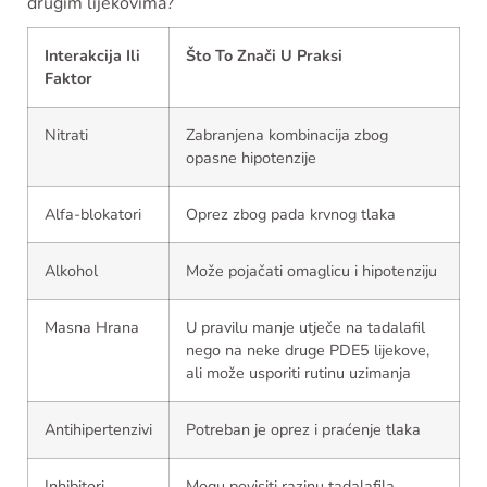
drugim lijekovima?
Interakcija Ili
Što To Znači U Praksi
Faktor
Nitrati
Zabranjena kombinacija zbog
opasne hipotenzije
Alfa-blokatori
Oprez zbog pada krvnog tlaka
Alkohol
Može pojačati omaglicu i hipotenziju
Masna Hrana
U pravilu manje utječe na tadalafil
nego na neke druge PDE5 lijekove,
ali može usporiti rutinu uzimanja
Antihipertenzivi
Potreban je oprez i praćenje tlaka
Inhibitori
Mogu povisiti razinu tadalafila