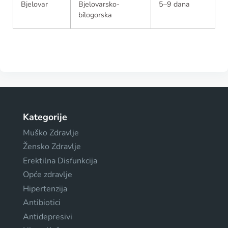
Bjelovar
Bjelovarsko-
5–9 dana
bilogorska
Kategorije
Muško Zdravlje
Žensko Zdravlje
Erektilna Disfunkcija
Opće zdravlje
Hipertenzija
Antibiotici
Antidepresivi