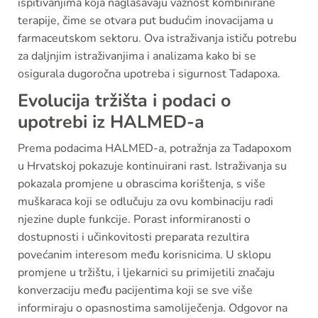
ispitivanjima koja naglašavaju važnost kombinirane
terapije, čime se otvara put budućim inovacijama u
farmaceutskom sektoru. Ova istraživanja ističu potrebu
za daljnjim istraživanjima i analizama kako bi se
osigurala dugoročna upotreba i sigurnost Tadapoxa.
Evolucija tržišta i podaci o
upotrebi iz HALMED-a
Prema podacima HALMED-a, potražnja za Tadapoxom
u Hrvatskoj pokazuje kontinuirani rast. Istraživanja su
pokazala promjene u obrascima korištenja, s više
muškaraca koji se odlučuju za ovu kombinaciju radi
njezine duple funkcije. Porast informiranosti o
dostupnosti i učinkovitosti preparata rezultira
povećanim interesom među korisnicima. U sklopu
promjene u tržištu, i ljekarnici su primijetili značaju
konverzaciju među pacijentima koji se sve više
informiraju o opasnostima samoliječenja. Odgovor na