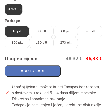
20/60mg
Package
10 pill
30 pill
60 pill
90 pill
120 pill
180 pill
270 pill
Ukupna cijena:
48,32
€
36,33
€
ADD TO CART
U našoj ljekarni možete kupiti Tadapox bez recepta,
s dostavom u roku od 5–14 dana diljem Hrvatske.
Diskretno i anonimno pakiranje.
Tadapox je namijenjen liječenju erektilne disfunkcije