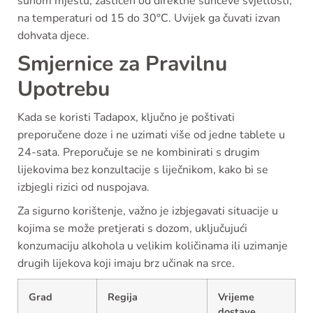
suhom mjestu, zaštićen od direktne sunčeve svjetlosti,
na temperaturi od 15 do 30°C. Uvijek ga čuvati izvan
dohvata djece.
Smjernice za Pravilnu
Upotrebu
Kada se koristi Tadapox, ključno je poštivati
preporučene doze i ne uzimati više od jedne tablete u
24-sata. Preporučuje se ne kombinirati s drugim
lijekovima bez konzultacije s liječnikom, kako bi se
izbjegli rizici od nuspojava.
Za sigurno korištenje, važno je izbjegavati situacije u
kojima se može pretjerati s dozom, uključujući
konzumaciju alkohola u velikim količinama ili uzimanje
drugih lijekova koji imaju brz učinak na srce.
Grad
Regija
Vrijeme
dostave