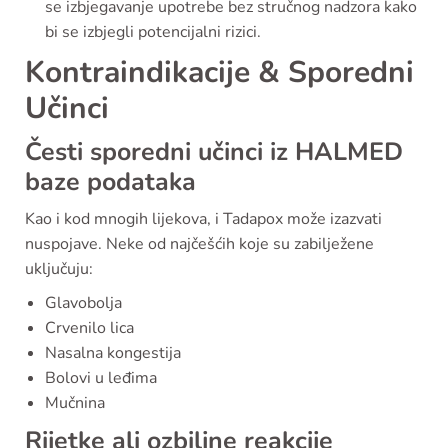
se izbjegavanje upotrebe bez stručnog nadzora kako
bi se izbjegli potencijalni rizici.
Kontraindikacije & Sporedni
Učinci
Česti sporedni učinci iz HALMED
baze podataka
Kao i kod mnogih lijekova, i Tadapox može izazvati
nuspojave. Neke od najčešćih koje su zabilježene
uključuju:
Glavobolja
Crvenilo lica
Nasalna kongestija
Bolovi u leđima
Mučnina
Rijetke ali ozbiljne reakcije