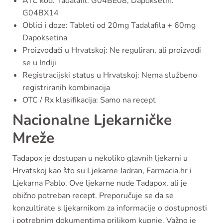
ATC kod: Tadalafil: G04BE08, Dapoksetin:
G04BX14
Oblici i doze: Tableti od 20mg Tadalafila + 60mg
Dapoksetina
Proizvođači u Hrvatskoj: Ne reguliran, ali proizvodi
se u Indiji
Registracijski status u Hrvatskoj: Nema službeno
registriranih kombinacija
OTC / Rx klasifikacija: Samo na recept
Nacionalne Ljekarničke
Mreže
Tadapox je dostupan u nekoliko glavnih ljekarni u
Hrvatskoj kao što su Ljekarne Jadran, Farmacia.hr i
Ljekarna Pablo. Ove ljekarne nude Tadapox, ali je
obično potreban recept. Preporučuje se da se
konzultirate s ljekarnikom za informacije o dostupnosti
i potrebnim dokumentima prilikom kupnje. Važno je