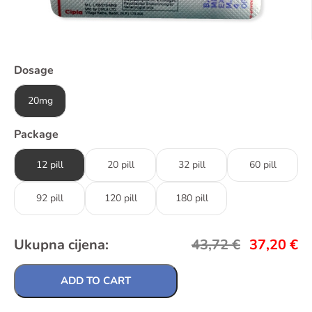
Dosage
20mg
Package
12 pill
20 pill
32 pill
60 pill
92 pill
120 pill
180 pill
Ukupna cijena:
43,72
€
37,20
€
ADD TO CART