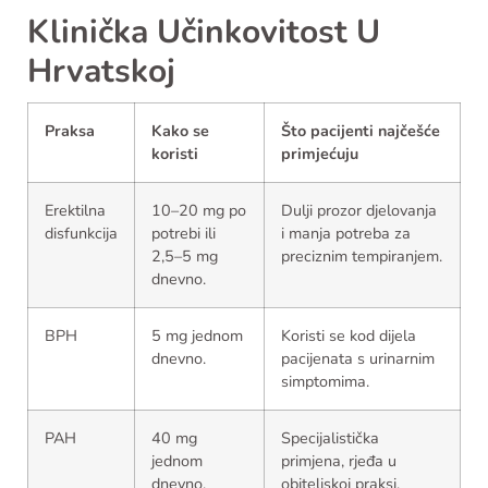
Klinička Učinkovitost U
Hrvatskoj
Praksa
Kako se
Što pacijenti najčešće
koristi
primjećuju
Erektilna
10–20 mg po
Dulji prozor djelovanja
disfunkcija
potrebi ili
i manja potreba za
2,5–5 mg
preciznim tempiranjem.
dnevno.
BPH
5 mg jednom
Koristi se kod dijela
dnevno.
pacijenata s urinarnim
simptomima.
PAH
40 mg
Specijalistička
jednom
primjena, rjeđa u
dnevno.
obiteljskoj praksi.