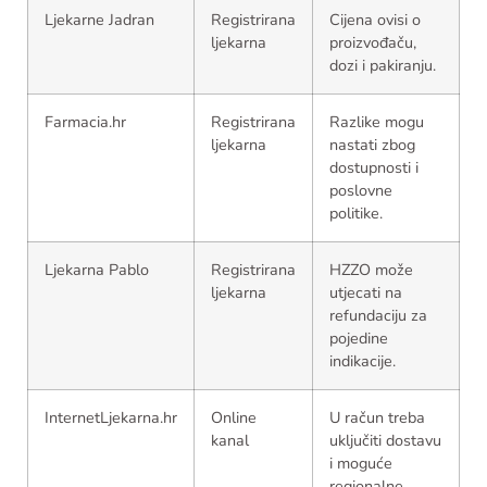
Ljekarne Jadran
Registrirana
Cijena ovisi o
ljekarna
proizvođaču,
dozi i pakiranju.
Farmacia.hr
Registrirana
Razlike mogu
ljekarna
nastati zbog
dostupnosti i
poslovne
politike.
Ljekarna Pablo
Registrirana
HZZO može
ljekarna
utjecati na
refundaciju za
pojedine
indikacije.
InternetLjekarna.hr
Online
U račun treba
kanal
uključiti dostavu
i moguće
regionalne