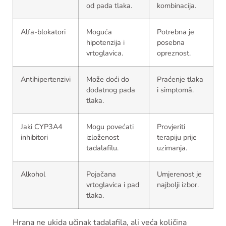
od pada tlaka.
kombinacija.
Alfa-blokatori
Moguća
Potrebna je
hipotenzija i
posebna
vrtoglavica.
opreznost.
Antihipertenzivi
Može doći do
Praćenje tlaka
dodatnog pada
i simptomâ.
tlaka.
Jaki CYP3A4
Mogu povećati
Provjeriti
inhibitori
izloženost
terapiju prije
tadalafilu.
uzimanja.
Alkohol
Pojačana
Umjerenost je
vrtoglavica i pad
najbolji izbor.
tlaka.
Hrana ne ukida učinak tadalafila, ali veća količina