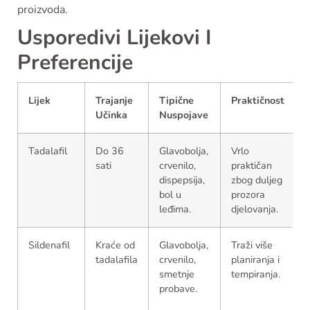
proizvoda.
Usporedivi Lijekovi I
Preferencije
Lijek
Trajanje
Tipične
Praktičnost
Učinka
Nuspojave
Tadalafil
Do 36
Glavobolja,
Vrlo
sati
crvenilo,
praktičan
dispepsija,
zbog duljeg
bol u
prozora
p
leđima.
djelovanja.
Sildenafil
Kraće od
Glavobolja,
Traži više
tadalafila
crvenilo,
planiranja i
smetnje
tempiranja.
probave.