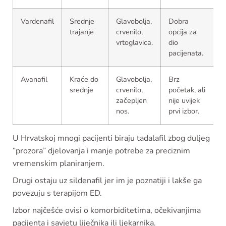
Vardenafil
Srednje
Glavobolja,
Dobra
trajanje
crvenilo,
opcija za
vrtoglavica.
dio
i
pacijenata.
Avanafil
Kraće do
Glavobolja,
Brz
srednje
crvenilo,
početak, ali
v
začepljen
nije uvijek
nos.
prvi izbor.
t
U Hrvatskoj mnogi pacijenti biraju tadalafil zbog duljeg
“prozora” djelovanja i manje potrebe za preciznim
vremenskim planiranjem.
Drugi ostaju uz sildenafil jer im je poznatiji i lakše ga
povezuju s terapijom ED.
Izbor najčešće ovisi o komorbiditetima, očekivanjima
pacijenta i savjetu liječnika ili ljekarnika.