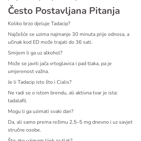
Često Postavljana Pitanja
Koliko brzo djeluje Tadacip?
Najčešće se uzima najmanje 30 minuta prije odnosa, a
učinak kod ED može trajati do 36 sati.
Smijem li ga uz alkohol?
Može se javiti jača vrtoglavica i pad tlaka, pa je
umjerenost važna.
Je li Tadacip isto što i Cialis?
Ne radi se o istom brendu, ali aktivna tvar je ista:
tadalafil.
Mogu li ga uzimati svaki dan?
Da, ali samo prema režimu 2,5–5 mg dnevno i uz savjet
stručne osobe.
Što ako uzimam lijek za tlak?