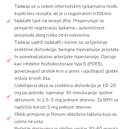
Tadacip se u nekim internetskim ljekarnama može
kupiti bez recepta, ali je u reguliranim tržištima
tadalafil lijek na recept (Rx). Preporučuje se
provjeriti registraciju ljekarne i autentičnost
proizvoda zbog rizika od krivotvorina.
Tadacip sadrži tadalafil i koristi se za liječenje
erektilne disfunkcije, benigne hiperplazije prostate
te ponekad plućne arterijske hipertenzije. Djeluje
kao inhibitor fosfodiesteraze tipa 5 (PDE5),
povećavajući protok krvi u penis i opuštajući glatke
mišiće krvnih žila.
Uobičajena doza za erektilnu disfunkciju je 10–20
mg po potrebi, najmanje 30 minuta prije spolne
aktivnosti, ili 2,5–5 mg jednom dnevno. Za BPH se
najčešće koristi 5 mg jednom dnevno.
Oblik primjene je filmom obložena tableta koja se
uzima na usta.
Početak djelovanja je obično unutar 30–60 minuta