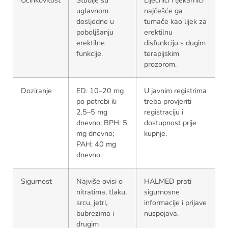
Učinkovitost
Studije su
Liječnici i ljekarnici
uglavnom
najčešće ga
dosljedne u
tumače kao lijek za
poboljšanju
erektilnu
erektilne
disfunkciju s dugim
funkcije.
terapijskim
prozorom.
Doziranje
ED: 10–20 mg
U javnim registrima
po potrebi ili
treba provjeriti
2,5–5 mg
registraciju i
dnevno; BPH: 5
dostupnost prije
mg dnevno;
kupnje.
PAH: 40 mg
dnevno.
Sigurnost
Najviše ovisi o
HALMED prati
nitratima, tlaku,
sigurnosne
srcu, jetri,
informacije i prijave
bubrezima i
nuspojava.
drugim