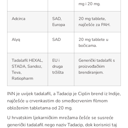
mg i 20 mg.
Adcirca
SAD,
20 mg tablete,
Europa
najčešće za PAH.
Alyq
SAD
20 mg tablete u
bočicama.
Tadalafil HEXAL,
EU i
Generički tadalafil s
STADA, Sandoz,
druga
proizvođačkim
Teva,
tržišta
brendiranjem.
Ratiopharm
INN je uvijek tadalafil, a Tadacip je Ciplin brend iz Indije,
najčešće u crvenkastim do smeđocrvenim filmom
obloženim tabletama od 20 mg.
U hrvatskim ljekarničkim mrežama češće se susreće
generički tadalafil nego naziv Tadacip, dok korisnici taj