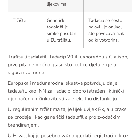
lijekovima.
Tržište
Generički
Tadacip se često
tadalafil je
pojavljuje online,
široko prisutan
što povećava rizik
u EU tržištu.
od krivotvorina.
Tražite li tadalafil, Tadacip 20 ili usporedbu s Cialison,
prvo pitanje obično glasi isto: koliko djeluje i je li
siguran za mene.
Europska i međunarodna iskustva potvrđuju da je
tadalafil, kao INN za Tadacip, dobro istražen i klinički
ujednačen u učinkovitosti za erektilnu disfunkciju.
U reguliranim tržištima taj je lijek uvijek Rx, a u praksi
se prodaje i kao generički tadalafil s proizvođačkim
brendiranjem.
U Hrvatskoj je posebno važno gledati registraciju kroz