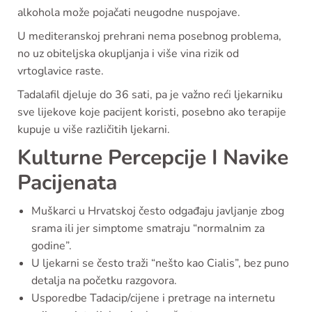
alkohola može pojačati neugodne nuspojave.
U mediteranskoj prehrani nema posebnog problema,
no uz obiteljska okupljanja i više vina rizik od
vrtoglavice raste.
Tadalafil djeluje do 36 sati, pa je važno reći ljekarniku
sve lijekove koje pacijent koristi, posebno ako terapije
kupuje u više različitih ljekarni.
Kulturne Percepcije I Navike
Pacijenata
Muškarci u Hrvatskoj često odgađaju javljanje zbog
srama ili jer simptome smatraju “normalnim za
godine”.
U ljekarni se često traži “nešto kao Cialis”, bez puno
detalja na početku razgovora.
Usporedbe Tadacip/cijene i pretrage na internetu