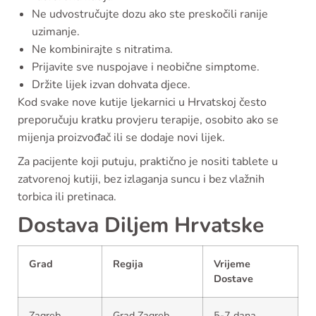
Ne udvostručujte dozu ako ste preskočili ranije
uzimanje.
Ne kombinirajte s nitratima.
Prijavite sve nuspojave i neobične simptome.
Držite lijek izvan dohvata djece.
Kod svake nove kutije ljekarnici u Hrvatskoj često
preporučuju kratku provjeru terapije, osobito ako se
mijenja proizvođač ili se dodaje novi lijek.
Za pacijente koji putuju, praktično je nositi tablete u
zatvorenoj kutiji, bez izlaganja suncu i bez vlažnih
torbica ili pretinaca.
Dostava Diljem Hrvatske
Grad
Regija
Vrijeme
Dostave
Zagreb
Grad Zagreb
5-7 dana