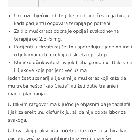
Urolozi i liječnici obiteljske medicine često ga biraju
kada pacijentu odgovara terapija po potrebi.
Za dio muškaraca dobra je opcija i svakodnevna
terapija od 2,5–5 mg.
Pacijenti u Hrvatskoj često uspoređuju cijene online i
u ljekarnama te očekuju diskretan pristup.
Kliničku učinkovitost uvijek treba gledati uz tlak, srce
i lijekove koje pacijent već uzima.
Jedan čest scenarij u ljekarni je muškarac koji kaže da
mu treba nešto “kao Cialis”, ali želi dulje trajanje i
manje planiranja.
U takvim razgovorima ključno je objasniti da je tadalafil
lijek za erektilnu disfunkciju, ali da nije dobar izbor za
svakoga.
U hrvatskoj praksi niža početna doza često se bira kad
pacijent već uzima antihipertenzive ili ima više