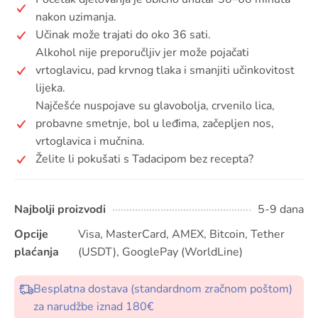
nakon uzimanja.
Učinak može trajati do oko 36 sati.
Alkohol nije preporučljiv jer može pojačati
vrtoglavicu, pad krvnog tlaka i smanjiti učinkovitost
lijeka.
Najčešće nuspojave su glavobolja, crvenilo lica,
probavne smetnje, bol u leđima, začepljen nos,
vrtoglavica i mučnina.
Želite li pokušati s Tadacipom bez recepta?
Najbolji proizvodi
5-9 dana
Opcije
Visa, MasterCard, AMEX, Bitcoin, Tether
plaćanja
(USDT), GooglePay (WorldLine)
Besplatna dostava (standardnom zračnom poštom)
za narudžbe iznad 180€