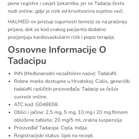
javne registre i savjet ljekarnika, jer se Tadacip često
nudi online, gdje je rizik od krivotvorina osjetno veći.
HALMED-ov pristup sigurnosti temelji se na praćenju
prijava, dok se kod svakog pacijenta dodatno
procjenjuju kardiovaskularni rizik i popis terapije.
Osnovne Informacije O
Tadacipu
INN (Međunarodni nezaštićeni naziv): Tadalafil.
Robne marke dostupne u Hrvatskoj: Cialis, generički
tadalafil različitih proizvođača; Tadacip se češće
susreće online.
ATC kod: G04BE08.
Oblici i jačine: 2,5 mg, 5 mg, 10 mg i 20 mg filmom
obložene tablete; 20 mg/5 mL oralna suspenzija.
Proizvođač Tadacipa: Cipla, Indija.
Registracijski status: lijek na recept.