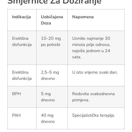
Smjernice Za Doziranje
Indikacija
Uobičajena
Napomena
Doza
Erektilna
10–20 mg
Uzmite najmanje 30
disfunkcija
po potrebi
minuta prije odnosa,
najviše jednom u 24
sata.
Erektilna
2,5–5 mg
U isto vrijeme svaki dan.
disfunkcija
dnevno
BPH
5 mg
Redovita svakodnevna
dnevno
primjena.
PAH
40 mg
Specijalistička terapija.
dnevno