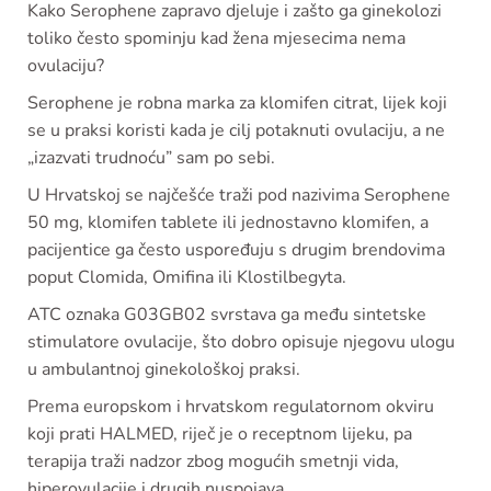
Kako Serophene zapravo djeluje i zašto ga ginekolozi
toliko često spominju kad žena mjesecima nema
ovulaciju?
Serophene je robna marka za klomifen citrat, lijek koji
se u praksi koristi kada je cilj potaknuti ovulaciju, a ne
„izazvati trudnoću” sam po sebi.
U Hrvatskoj se najčešće traži pod nazivima Serophene
50 mg, klomifen tablete ili jednostavno klomifen, a
pacijentice ga često uspoređuju s drugim brendovima
poput Clomida, Omifina ili Klostilbegyta.
ATC oznaka G03GB02 svrstava ga među sintetske
stimulatore ovulacije, što dobro opisuje njegovu ulogu
u ambulantnoj ginekološkoj praksi.
Prema europskom i hrvatskom regulatornom okviru
koji prati HALMED, riječ je o receptnom lijeku, pa
terapija traži nadzor zbog mogućih smetnji vida,
hiperovulacije i drugih nuspojava.