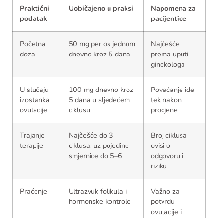
Praktični
Uobičajeno u praksi
Napomena za
podatak
pacijentice
Početna
50 mg per os jednom
Najčešće
doza
dnevno kroz 5 dana
prema uputi
ginekologa
U slučaju
100 mg dnevno kroz
Povećanje ide
izostanka
5 dana u sljedećem
tek nakon
ovulacije
ciklusu
procjene
Trajanje
Najčešće do 3
Broj ciklusa
terapije
ciklusa, uz pojedine
ovisi o
smjernice do 5–6
odgovoru i
riziku
Praćenje
Ultrazvuk folikula i
Važno za
hormonske kontrole
potvrdu
ovulacije i