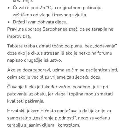
krvarenje.
Čuvati ispod 25 °C, u originalnom pakiranju,
zaštićeno od vlage i izravnog svjetla.
Držati izvan dohvata djece.
Pravilna uporaba Serophenea znači da se terapija ne
improvizira.
Tablete treba uzimati točno po planu, bez „dodavanja”
doze ako je ciklus stresan ili ako je netko na forumu
napisao drugačije iskustvo.
Ako se doza zaboravi, uzima se čim se pacijentica sjeti,
osim ako je već blizu vrijeme za sljedeću dozu.
Čuvanje lijeka je također važno, posebno ljeti i pri
putovanju uz obalu, jer vlaga i toplina mogu smetati
kvaliteti pakiranja.
Hrvatski ljekarnici često naglašavaju da lijek nije za
samostalno „testiranje plodnosti”, nego za vođenu
terapiju s jasnim ciljem i kontrolom.