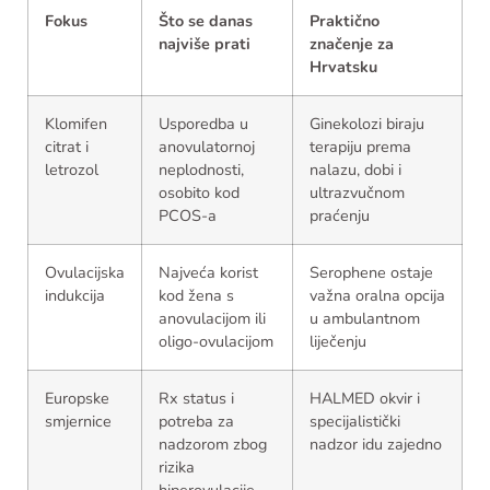
Fokus
Što se danas
Praktično
najviše prati
značenje za
Hrvatsku
Klomifen
Usporedba u
Ginekolozi biraju
citrat i
anovulatornoj
terapiju prema
letrozol
neplodnosti,
nalazu, dobi i
osobito kod
ultrazvučnom
PCOS-a
praćenju
Ovulacijska
Najveća korist
Serophene ostaje
indukcija
kod žena s
važna oralna opcija
anovulacijom ili
u ambulantnom
oligo-ovulacijom
liječenju
Europske
Rx status i
HALMED okvir i
smjernice
potreba za
specijalistički
nadzorom zbog
nadzor idu zajedno
rizika
hiperovulacije