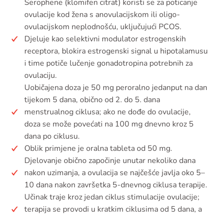
Serophene (klomifen citrat) koristi se za poticanje
ovulacije kod žena s anovulacijskom ili oligo-
ovulacijskom neplodnošću, uključujući PCOS.
Djeluje kao selektivni modulator estrogenskih
receptora, blokira estrogenski signal u hipotalamusu
i time potiče lučenje gonadotropina potrebnih za
ovulaciju.
Uobičajena doza je 50 mg peroralno jedanput na dan
tijekom 5 dana, obično od 2. do 5. dana
menstrualnog ciklusa; ako ne dođe do ovulacije,
doza se može povećati na 100 mg dnevno kroz 5
dana po ciklusu.
Oblik primjene je oralna tableta od 50 mg.
Djelovanje obično započinje unutar nekoliko dana
nakon uzimanja, a ovulacija se najčešće javlja oko 5–
10 dana nakon završetka 5-dnevnog ciklusa terapije.
Učinak traje kroz jedan ciklus stimulacije ovulacije;
terapija se provodi u kratkim ciklusima od 5 dana, a