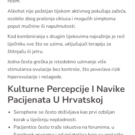
režim.
Alkohol nije poželjan tijekom aktivnog pokušaja začeća,
osobito zbog praćenja ciklusa i mogućih simptoma
poput mučnine ili napuhnutosti.
Kod kombiniranja s drugim lijekovima najvažnije je reći
liječniku sve što se uzima, uključujući terapiju za
štitnjaču ili jetru.
Jedna česta greška je istodobno uzimanje više
stimulansa ovulacije bez kontrole, što povećava rizik
hiperovulacije i nelagode.
Kulturne Percepcije I Navike
Pacijenata U Hrvatskoj
Serophene se često doživljava kao prvi ozbiljan
korak u liječenju neplodnosti.
Pacijentice često traže iskustva na forumima, u
Facebook grupama i od prijateljica koje su prolazile