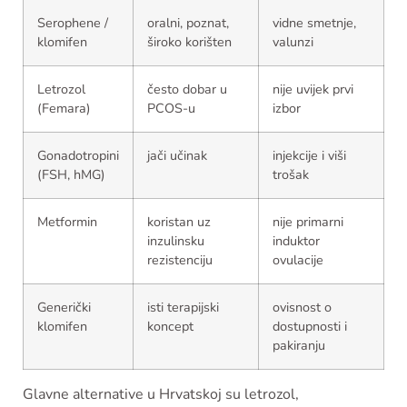
Serophene /
oralni, poznat,
vidne smetnje,
klomifen
široko korišten
valunzi
Letrozol
često dobar u
nije uvijek prvi
(Femara)
PCOS-u
izbor
Gonadotropini
jači učinak
injekcije i viši
(FSH, hMG)
trošak
Metformin
koristan uz
nije primarni
inzulinsku
induktor
rezistenciju
ovulacije
Generički
isti terapijski
ovisnost o
klomifen
koncept
dostupnosti i
pakiranju
Glavne alternative u Hrvatskoj su letrozol,