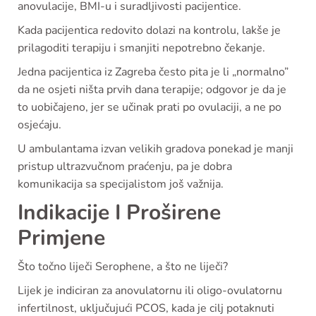
anovulacije, BMI-u i suradljivosti pacijentice.
Kada pacijentica redovito dolazi na kontrolu, lakše je
prilagoditi terapiju i smanjiti nepotrebno čekanje.
Jedna pacijentica iz Zagreba često pita je li „normalno”
da ne osjeti ništa prvih dana terapije; odgovor je da je
to uobičajeno, jer se učinak prati po ovulaciji, a ne po
osjećaju.
U ambulantama izvan velikih gradova ponekad je manji
pristup ultrazvučnom praćenju, pa je dobra
komunikacija sa specijalistom još važnija.
Indikacije I Proširene
Primjene
Što točno liječi Serophene, a što ne liječi?
Lijek je indiciran za anovulatornu ili oligo-ovulatornu
infertilnost, uključujući PCOS, kada je cilj potaknuti