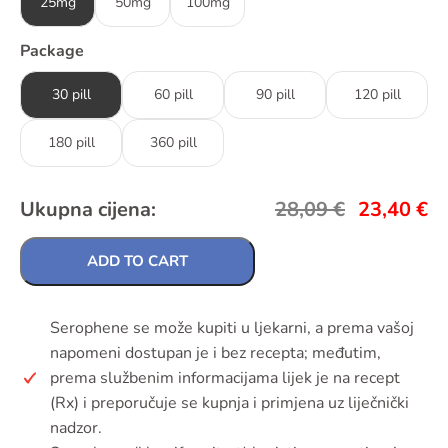
25mg
50mg
100mg
Package
30 pill
60 pill
90 pill
120 pill
180 pill
360 pill
Ukupna cijena:
28,09
€
23,40
€
ADD TO CART
Serophene se može kupiti u ljekarni, a prema vašoj
napomeni dostupan je i bez recepta; međutim,
prema službenim informacijama lijek je na recept
(Rx) i preporučuje se kupnja i primjena uz liječnički
nadzor.