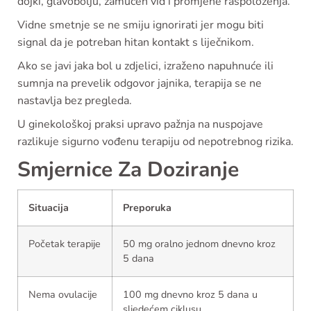
dojki, glavobolju, zamućen vid i promjene raspoloženja.
Vidne smetnje se ne smiju ignorirati jer mogu biti
signal da je potreban hitan kontakt s liječnikom.
Ako se javi jaka bol u zdjelici, izraženo napuhnuće ili
sumnja na prevelik odgovor jajnika, terapija se ne
nastavlja bez pregleda.
U ginekološkoj praksi upravo pažnja na nuspojave
razlikuje sigurno vođenu terapiju od nepotrebnog rizika.
Smjernice Za Doziranje
Situacija
Preporuka
Početak terapije
50 mg oralno jednom dnevno kroz
5 dana
Nema ovulacije
100 mg dnevno kroz 5 dana u
sljedećem ciklusu