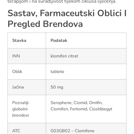
terapijom i na suradljivost tijekom ciklusa liječenja.
Sastav, Farmaceutski Oblici I
Pregled Brendova
Stavka
Podatak
INN
klomifen citrat
Oblik
tablete
Jačina
50 mg
Poznatiji
Serophene, Clomid, Omifin,
globalni
Clomifen, Fertomid, Clostilbegyt
brendovi
ATC
G03GB02 – Clomifene