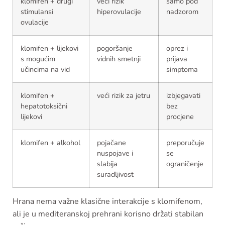
klomifen + drugi
veći rizik
samo pod
stimulansi
hiperovulacije
nadzorom
ovulacije
klomifen + lijekovi
pogoršanje
oprez i
s mogućim
vidnih smetnji
prijava
učincima na vid
simptoma
klomifen +
veći rizik za jetru
izbjegavati
hepatotoksični
bez
lijekovi
procjene
klomifen + alkohol
pojačane
preporučuje
nuspojave i
se
slabija
ograničenje
suradljivost
Hrana nema važne klasične interakcije s klomifenom,
ali je u mediteranskoj prehrani korisno držati stabilan