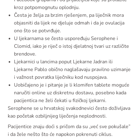
kroz potpomognutu oplodnju.
Česta je želja za brzim rješenjem, pa liječnik mora
objasniti da lijek ne djeluje odmah i da je ovulacija
ono što se potvrđuje.
U ljekarnama se često uspoređuju Serophene i
Clomid, iako je riječ o istoj djelatnoj tvari uz različite
brendove.
Ljekarnici u lancima poput Ljekarne Jadran ili
Ljekarne Pablo obično naglašavaju pravilno uzimanje
i važnost povratka liječniku kod nuspojava.
Uobičajeno je i pitanje je li klomifen tablete moguće
naručiti online uz diskretnu dostavu, posebno kada
pacijentica ne želi čekati u fizičkoj ljekarni.
Serophene se u hrvatskoj svakodnevici često doživljava
kao početak ozbiljnijeg liječenja neplodnosti.
Pacijentice znaju doći s pričom da su „već sve pokušale”
i da žele nešto što će napokon pokrenuti ciklus.