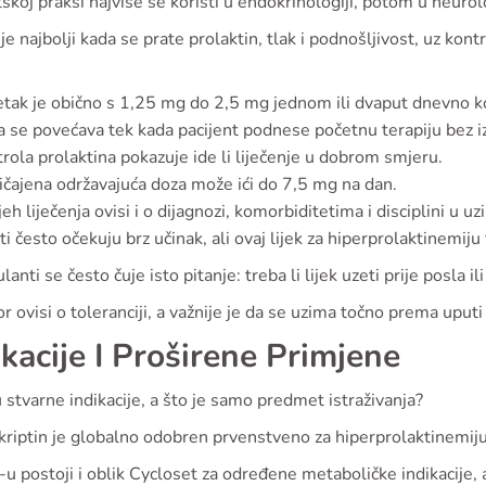
skoj praksi najviše se koristi u endokrinologiji, potom u neurol
je najbolji kada se prate prolaktin, tlak i podnošljivost, uz ko
tak je obično s 1,25 mg do 2,5 mg jednom ili dvaput dnevno k
 se povećava tek kada pacijent podnese početnu terapiju bez i
rola prolaktina pokazuje ide li liječenje u dobrom smjeru.
čajena održavajuća doza može ići do 7,5 mg na dan.
eh liječenja ovisi i o dijagnozi, komorbiditetima i disciplini u uz
ti često očekuju brz učinak, ali ovaj lijek za hiperprolaktinemiju 
anti se često čuje isto pitanje: treba li lijek uzeti prije posla il
 ovisi o toleranciji, a važnije je da se uzima točno prema uputi
ikacije I Proširene Primjene
 stvarne indikacije, a što je samo predmet istraživanja?
riptin je globalno odobren prvenstveno za hiperprolaktinemiju
 postoji i oblik Cycloset za određene metaboličke indikacije, a