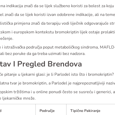
a indikacija znači da se lijek službeno koristi za bolest za koju 
el znači da se lijek koristi izvan odobrene indikacije, ali na teme
listička primjena znači da terapiju vodi liječnik odgovarajuće st
skom i europskom kontekstu bromokriptin lijek ostaje prolaktins
ječenje.
 i istraživačka područja poput metaboličkog sindroma, MAFLD-a,
 ali bez poruke da ga treba uzimati bez nadzora.
tav I Pregled Brendova
e pitanje u ljekarni glasi: je li Parlodel isto što i bromokriptin?
latna tvar je bromokriptin, a Parlodel je najprepoznatljiviji naziv
pskim tržištima i u online ponudi često se susreću i generici, 
te ljekarničke mreže.
d
Područje
Tipično Pakiranje