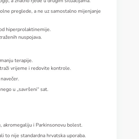
ogiji, a znatno rjeđe u drugim situacijama.
ntrolne preglede, a ne uz samostalno mijenjanje
od hiperprolaktinemije.
zraženih nuspojava.
imanju terapije.
traži vrijeme i redovite kontrole.
i navečer.
 nego u „savršeni“ sat.
, akromegaliju i Parkinsonovu bolest.
li to nije standardna hrvatska uporaba.