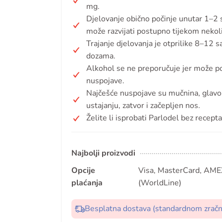
mg.
Djelovanje obično počinje unutar 1–2 s
može razvijati postupno tijekom nekol
Trajanje djelovanja je otprilike 8–12 s
dozama.
Alkohol se ne preporučuje jer može poj
nuspojave.
Najčešće nuspojave su mučnina, glavobo
ustajanju, zatvor i začepljen nos.
Želite li isprobati Parlodel bez recept
Najbolji proizvodi
Opcije
Visa, MasterCard, AMEX
plaćanja
(WorldLine)
Besplatna dostava (standardnom zrač