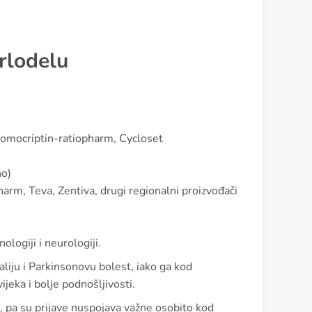
arlodelu
omocriptin-ratiopharm, Cycloset
no)
rm, Teva, Zentiva, drugi regionalni proizvođači
ologiji i neurologiji.
liju i Parkinsonovu bolest, iako ga kod
jeka i bolje podnošljivosti.
u, pa su prijave nuspojava važne osobito kod