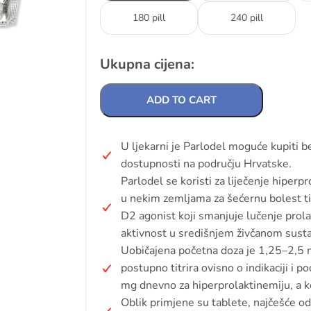
180 pill
240 pill
Ukupna cijena:
ADD TO CART
U ljekarni je Parlodel moguće kupiti b
dostupnosti na području Hrvatske.
Parlodel se koristi za liječenje hiperp
u nekim zemljama za šećernu bolest ti
D2 agonist koji smanjuje lučenje prol
aktivnost u središnjem živčanom sust
Uobičajena početna doza je 1,25–2,5 m
postupno titrira ovisno o indikaciji i 
mg dnevno za hiperprolaktinemiju, a ko
Oblik primjene su tablete, najčešće o