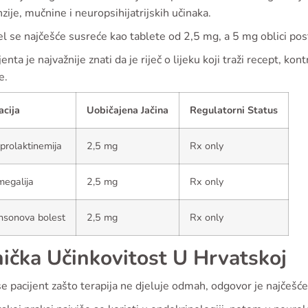
zije, mučnine i neuropsihijatrijskih učinaka.
l se najčešće susreće kao tablete od 2,5 mg, a 5 mg oblici pos
jenta je najvažnije znati da je riječ o lijeku koji traži recept, kont
e.
acija
Uobičajena Jačina
Regulatorni Status
prolaktinemija
2,5 mg
Rx only
egalija
2,5 mg
Rx only
nsonova bolest
2,5 mg
Rx only
nička Učinkovitost U Hrvatskoj
 se pacijent zašto terapija ne djeluje odmah, odgovor je najčeš