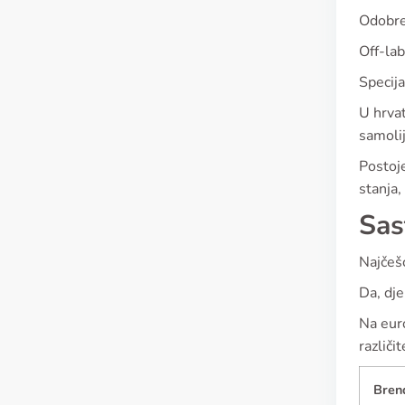
Odobren
Off-lab
Specija
U hrvat
samoli
Postoje
stanja,
Sas
Najčešć
Da, dje
Na euro
različi
Bren