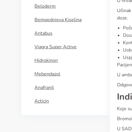
U hrvat
Beloderm
Učinak 
doze.
Bempedojeva Kiselina
Poče
Antabus
Doza
Kont
Viagra Super Active
Uobi
Uspj
Hidrokinon
Pacijen
Mebendazol
U ambul
Odgovor
Anafranil
Ind
Acticin
Koje su
Bromok
U SAD-u