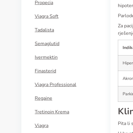
Propecia
hipoten
Parlode
Viagra Soft
Za paci
Tadalista
rješenj
Semaglutid
Indik
Ivermektin
Hiper
Finasterid
Akrom
Viagra Professional
Parki
Regaine
Kli
Tretinoin Krema
Pita li
Viagra