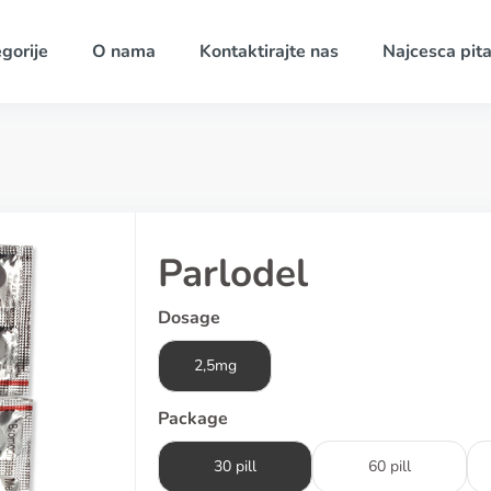
gorije
O nama
Kontaktirajte nas
Najcesca pita
Parlodel
Dosage
2,5mg
Package
30 pill
60 pill