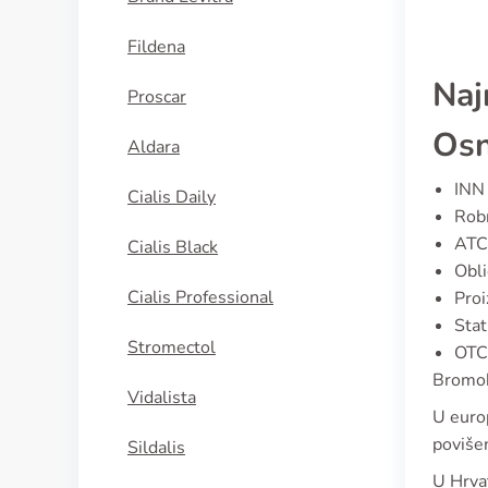
Fildena
Naj
Proscar
Osn
Aldara
INN 
Cialis Daily
Robn
ATC
Cialis Black
Obli
Cialis Professional
Proi
Stat
Stromectol
OTC 
Bromokr
Vidalista
U europ
povišen
Sildalis
U Hrvat