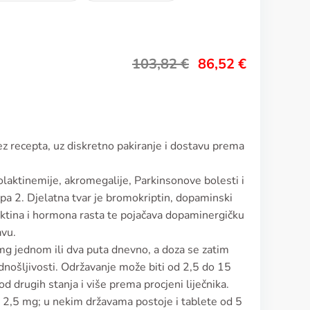
103,82
€
86,52
€
ez recepta, uz diskretno pakiranje i dostavu prema
rolaktinemije, akromegalije, Parkinsonove bolesti i
pa 2. Djelatna tvar je bromokriptin, dopaminski
aktina i hormona rasta te pojačava dopaminergičku
avu.
g jednom ili dva puta dnevno, a doza se zatim
podnošljivosti. Održavanje može biti od 2,5 do 15
d drugih stanja i više prema procjeni liječnika.
d 2,5 mg; u nekim državama postoje i tablete od 5