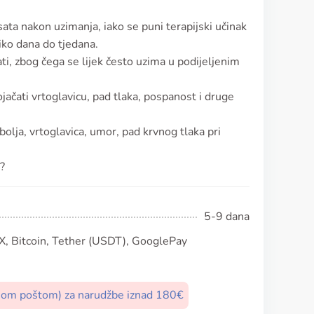
ata nakon uzimanja, iako se puni terapijski učinak
iko dana do tjedana.
ati, zbog čega se lijek često uzima u podijeljenim
ačati vrtoglavicu, pad tlaka, pospanost i druge
lja, vrtoglavica, umor, pad krvnog tlaka pri
a?
5-9 dana
, Bitcoin, Tether (USDT), GooglePay
nom poštom) za narudžbe iznad 180€