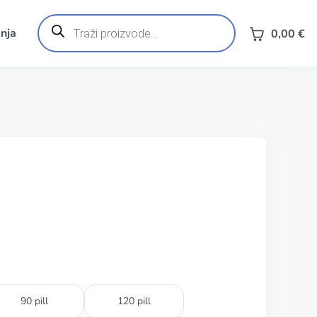
Products
search
nja
0,00
€
90 pill
120 pill