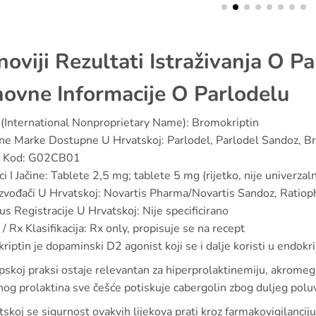
noviji Rezultati Istraživanja O P
ovne Informacije O Parlodelu
(International Nonproprietary Name): Bromokriptin
e Marke Dostupne U Hrvatskoj: Parlodel, Parlodel Sandoz, Br
 Kod: G02CB01
ci I Jačine: Tablete 2,5 mg; tablete 5 mg (rijetko, nije univerzal
zvođači U Hrvatskoj: Novartis Pharma/Novartis Sandoz, Ratiopha
us Registracije U Hrvatskoj: Nije specificirano
/ Rx Klasifikacija: Rx only, propisuje se na recept
iptin je dopaminski D2 agonist koji se i dalje koristi u endokrin
skoj praksi ostaje relevantan za hiperprolaktinemiju, akromega
og prolaktina sve češće potiskuje cabergolin zbog duljeg poluvi
skoj se sigurnost ovakvih lijekova prati kroz farmakovigilancij