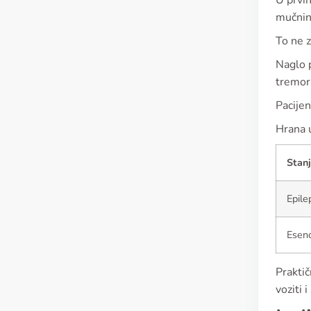
U prvih
mučninu
To ne z
Naglo p
tremor
Pacijen
Hrana u
Stan
Epile
Esenc
Praktič
voziti 