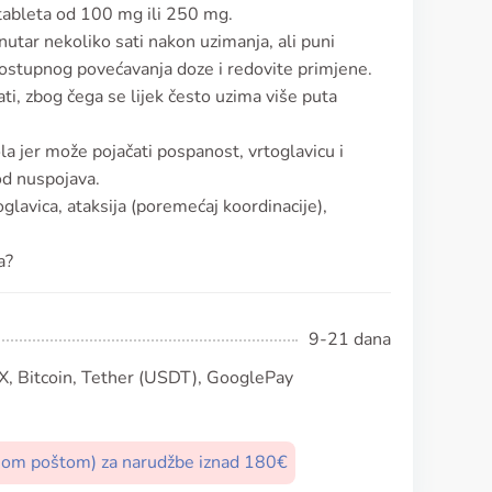
 tableta od 100 mg ili 250 mg.
utar nekoliko sati nakon uzimanja, ali puni
 postupnog povećavanja doze i redovite primjene.
ati, zbog čega se lijek često uzima više puta
a jer može pojačati pospanost, vrtoglavicu i
 od nuspojava.
lavica, ataksija (poremećaj koordinacije),
a?
9-21 dana
, Bitcoin, Tether (USDT), GooglePay
nom poštom) za narudžbe iznad 180€