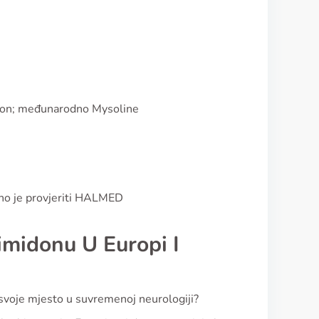
midon; međunarodno Mysoline
bno je provjeriti HALMED
rimidonu U Europi I
ma svoje mjesto u suvremenoj neurologiji?