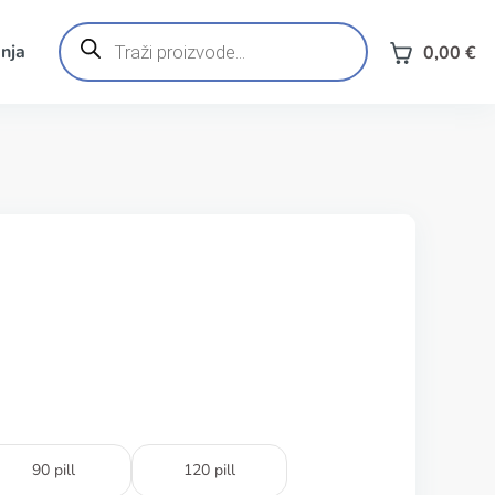
Products
search
nja
0,00
€
90 pill
120 pill