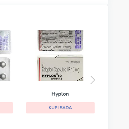
Hyplon
KUPI SADA