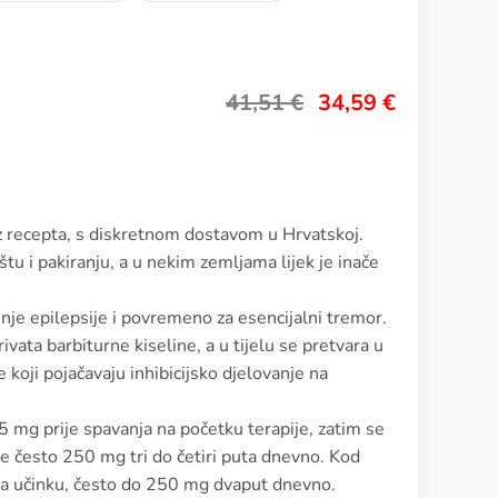
41,51
€
34,59
€
z recepta, s diskretnom dostavom u Hrvatskoj.
tu i pakiranju, a u nekim zemljama lijek je inače
enje epilepsije i povremeno za esencijalni tremor.
ivata barbiturne kiseline, a u tijelu se pretvara u
 koji pojačavaju inhibicijsko djelovanje na
 mg prije spavanja na početku terapije, zatim se
e često 250 mg tri do četiri puta dnevno. Kod
ma učinku, često do 250 mg dvaput dnevno.