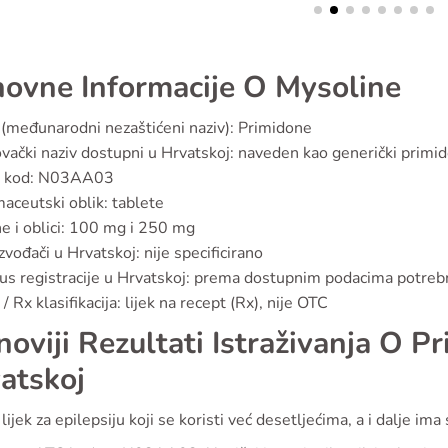
ovne Informacije O Mysoline
(međunarodni nezaštićeni naziv): Primidone
vački naziv dostupni u Hrvatskoj: naveden kao generički pri
 kod: N03AA03
aceutski oblik: tablete
ne i oblici: 100 mg i 250 mg
zvođači u Hrvatskoj: nije specificirano
us registracije u Hrvatskoj: prema dostupnim podacima potre
/ Rx klasifikacija: lijek na recept (Rx), nije OTC
noviji Rezultati Istraživanja O P
atskoj
 lijek za epilepsiju koji se koristi već desetljećima, a i dalje i