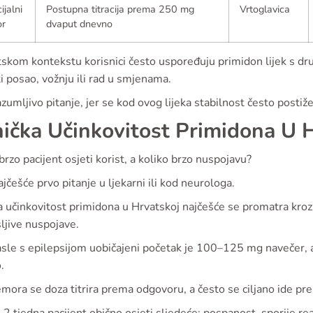
ijalni
Postupna titracija prema 250 mg
Vrtoglavica
or
dvaput dnevno
skom kontekstu korisnici često uspoređuju primidon lijek s drugi
 posao, vožnju ili rad u smjenama.
azumljivo pitanje, jer se kod ovog lijeka stabilnost često postiž
nička Učinkovitost Primidona U 
brzo pacijent osjeti korist, a koliko brzo nuspojavu?
ajčešće prvo pitanje u ljekarni ili kod neurologa.
a učinkovitost primidona u Hrvatskoj najčešće se promatra kro
ljive nuspojave.
sle s epilepsijom uobičajeni početak je 100–125 mg navečer, a o
.
emora se doza titrira prema odgovoru, a često se ciljano ide 