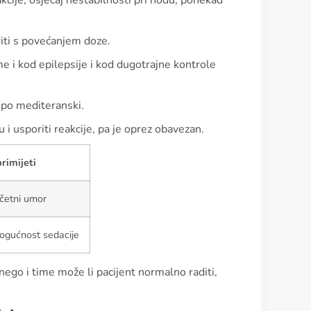
akcije, osjećaj nestabilnosti pri hodu, ponekad
riti s povećanjem doze.
e i kod epilepsije i kod dugotrajne kontrole
o” po mediteranski.
i usporiti reakcije, pa je oprez obavezan.
rimijeti
četni umor
mogućnost sedacije
ego i time može li pacijent normalno raditi,