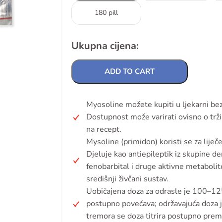
180 pill
Ukupna cijena:
ADD TO CART
Myosoline možete kupiti u ljekarni be
Dostupnost može varirati ovisno o tržiš
na recept.
Mysoline (primidon) koristi se za liječ
Djeluje kao antiepileptik iz skupine der
fenobarbital i druge aktivne metabolite
središnji živčani sustav.
Uobičajena doza za odrasle je 100–125
postupno povećava; održavajuća doza j
tremora se doza titrira postupno pre