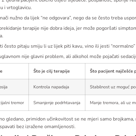
 2 tjedna pacijent obično osjeti sljedeće: pospanost, sporije re
 i vrtoglavicu.
nači nužno da lijek “ne odgovara”, nego da se često treba uspo
rekidanje terapije nije dobra ideja, jer može pogoršati simptom
a.
ti često pitaju smiju li uz lijek piti kavu, vino ili jesti “normaln
glavnom nije glavni problem, ali alkohol može pojačati sedaciju 
je
Što je cilj terapije
Što pacijent najčešće p
psija
Kontrola napadaja
Stabilnost uz moguć po
ijalni tremor
Smanjenje podrhtavanja
Manje tremora, ali uz 
no gledano, primidon učinkovitost se ne mjeri samo brojkama, n
i spavati bez izražene omamljenosti.