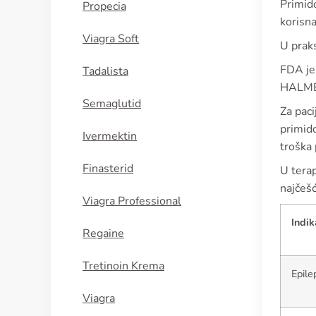
Primido
Propecia
korisna
Viagra Soft
U praks
FDA je 
Tadalista
HALME
Semaglutid
Za paci
primido
Ivermektin
troška
Finasterid
U terap
najčeš
Viagra Professional
Indik
Regaine
Tretinoin Krema
Epile
Viagra