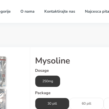
gorije
O nama
Kontaktirajte nas
Najcesca pita
Mysoline
Dosage
250mg
Package
30 pill
60 pill