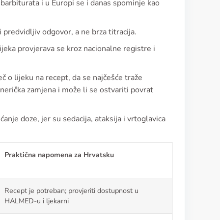
arbiturata i u Europi se i danas spominje kao
predvidljiv odgovor, a ne brza titracija.
jeka provjerava se kroz nacionalne registre i
ječ o lijeku na recept, da se najčešće traže
nerička zamjena i može li se ostvariti povrat
nje doze, jer su sedacija, ataksija i vrtoglavica
Praktična napomena za Hrvatsku
Recept je potreban; provjeriti dostupnost u
HALMED-u i ljekarni