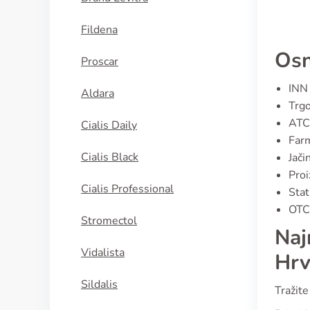
Fildena
Osn
Proscar
INN 
Aldara
Trgo
ATC
Cialis Daily
Farm
Cialis Black
Jači
Proi
Cialis Professional
Stat
OTC 
Stromectol
Naj
Vidalista
Hrv
Sildalis
Tražite