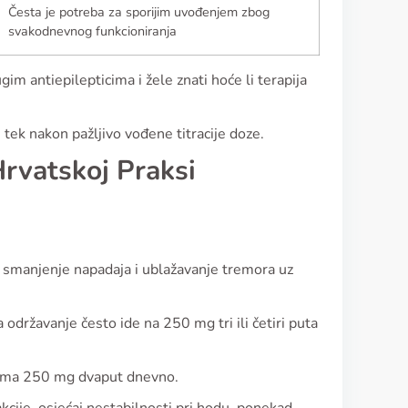
Česta je potreba za sporijim uvođenjem zbog
svakodnevnog funkcioniranja
m antiepilepticima i žele znati hoće li terapija
e tek nakon pažljivo vođene titracije doze.
Hrvatskoj Praksi
z smanjenje napadaja i ublažavanje tremora uz
državanje često ide na 250 mg tri ili četiri puta
prema 250 mg dvaput dnevno.