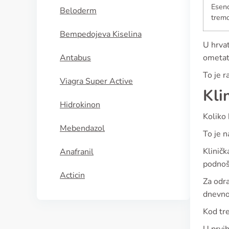
Esenc
Beloderm
trem
Bempedojeva Kiselina
U hrvat
Antabus
ometati
To je r
Viagra Super Active
Kli
Hidrokinon
Koliko 
Mebendazol
To je n
Kliničk
Anafranil
podnoš
Acticin
Za odra
dnevno
Kod tr