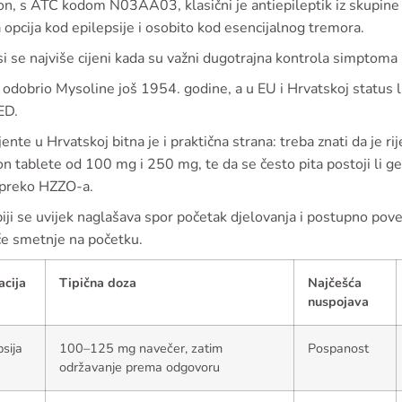
n, s ATC kodom N03AA03, klasični je antiepileptik iz skupine b
 opcija kod epilepsije i osobito kod esencijalnog tremora.
i se najviše cijeni kada su važni dugotrajna kontrola simptoma i 
odobrio Mysoline još 1954. godine, a u EU i Hrvatskoj status li
D.
jente u Hrvatskoj bitna je i praktična strana: treba znati da je ri
n tablete od 100 mg i 250 mg, te da se često pita postoji li ge
 preko HZZO-a.
iji se uvijek naglašava spor početak djelovanja i postupno poveća
će smetnje na početku.
acija
Tipična doza
Najčešća
nuspojava
psija
100–125 mg navečer, zatim
Pospanost
održavanje prema odgovoru