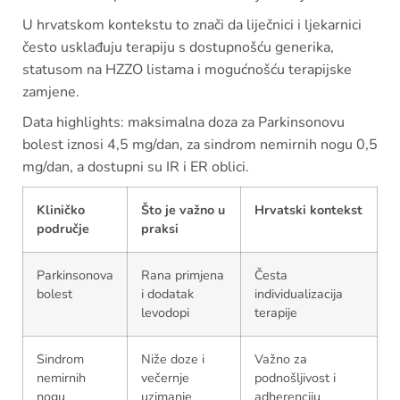
U hrvatskom kontekstu to znači da liječnici i ljekarnici
često usklađuju terapiju s dostupnošću generika,
statusom na HZZO listama i mogućnošću terapijske
zamjene.
Data highlights: maksimalna doza za Parkinsonovu
bolest iznosi 4,5 mg/dan, za sindrom nemirnih nogu 0,5
mg/dan, a dostupni su IR i ER oblici.
Kliničko
Što je važno u
Hrvatski kontekst
područje
praksi
Parkinsonova
Rana primjena
Česta
bolest
i dodatak
individualizacija
levodopi
terapije
Sindrom
Niže doze i
Važno za
nemirnih
večernje
podnošljivost i
nogu
uzimanje
adherenciju