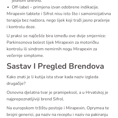
jednom dnevno.
Off-label – primjena izvan odobrene indikacije.
Mirapexin tablete i Sifrol nisu isto što i samoinicijativna
terapija bez nadzora, nego lijek koji traži jasno praćenje
i kontrolu doze.
U praksi se najčešće bira između ove dvije smjernice:
Parkinsonova bolest lijek Mirapexin za motoričku
kontrolu ili sindrom nemirnih nogu Mirapexin za
večernje simptome.
Sastav I Pregled Brendova
Kako znati je li kutija ista stvar kada naziv izgleda
drugačije?
Osnovna djelatna tvar je pramipeksol, a u Hrvatskoj je
najprepoznatljiviji brend Sifrol.
Na europskom tržištu postoje i Mirapexin, Oprymea te
brojni generici, pa naziv na receptu i naziv na pakiranju