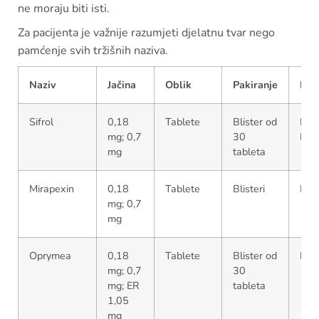
ne moraju biti isti.
Za pacijenta je važnije razumjeti djelatnu tvar nego
pamćenje svih tržišnih naziva.
Naziv
Jačina
Oblik
Pakiranje
Dos
Sifrol
0,18
Tablete
Blister od
Hrva
mg; 0,7
30
EU
mg
tableta
Mirapexin
0,18
Tablete
Blisteri
EU t
mg; 0,7
mg
Oprymea
0,18
Tablete
Blister od
EU t
mg; 0,7
30
mg; ER
tableta
1,05
mg