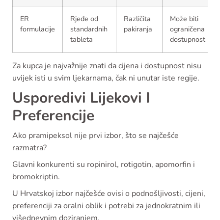
ER
Rjeđe od
Različita
Može biti
formulacije
standardnih
pakiranja
ograničena
tableta
dostupnost
Za kupca je najvažnije znati da cijena i dostupnost nisu
uvijek isti u svim ljekarnama, čak ni unutar iste regije.
Usporedivi Lijekovi I
Preferencije
Ako pramipeksol nije prvi izbor, što se najčešće
razmatra?
Glavni konkurenti su ropinirol, rotigotin, apomorfin i
bromokriptin.
U Hrvatskoj izbor najčešće ovisi o podnošljivosti, cijeni,
preferenciji za oralni oblik i potrebi za jednokratnim ili
višednevnim doziranjem.