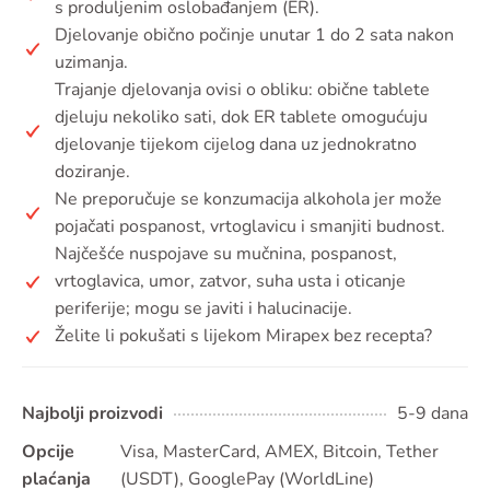
s produljenim oslobađanjem (ER).
Djelovanje obično počinje unutar 1 do 2 sata nakon
uzimanja.
Trajanje djelovanja ovisi o obliku: obične tablete
djeluju nekoliko sati, dok ER tablete omogućuju
djelovanje tijekom cijelog dana uz jednokratno
doziranje.
Ne preporučuje se konzumacija alkohola jer može
pojačati pospanost, vrtoglavicu i smanjiti budnost.
Najčešće nuspojave su mučnina, pospanost,
vrtoglavica, umor, zatvor, suha usta i oticanje
periferije; mogu se javiti i halucinacije.
Želite li pokušati s lijekom Mirapex bez recepta?
Najbolji proizvodi
5-9 dana
Opcije
Visa, MasterCard, AMEX, Bitcoin, Tether
plaćanja
(USDT), GooglePay (WorldLine)