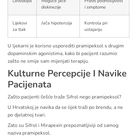
Levodopa
Moguće jače
Pratiti podnošljivost
diskinezije
i simptome
Lijekovi
Jača hipotenzija
Kontrola pri
za tlak
ustajanju
U ljekarni je korisno usporediti pramipeksol s drugim
dopaminskim agonistima, kako bi pacijent razumio
zašto ne smije sam mijenjati terapiju.
Kulturne Percepcije I Navike
Pacijenata
Zašto pacijenti češće traže Sifrol nego pramipeksol?
U Hrvatskoj je navika da se lijek traži po brendu, a ne
po djelatnoj tvari.
Zato su Sifrol i Mirapexin prepoznatljiviji od samog
naziva pramipeksol.