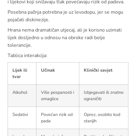
i lijekovi koji snižavaju tlak povećavaju rizik od padova.
Posebna pažnja potrebna je uz levodopu, jer se mogu
pojačati diskinezije.
Hrana nema dramatičan utjecaj, ali je korisno uzimati
lijek dosljedno u odnosu na obroke radi bolje
tolerancije.
Tablica interakcija:
Lijek ili
Učinak
Klinički savjet
tvar
Alkohol
Više pospanosti i
Izbjegavati ili znatno
omaglice
ograničiti
Sedativi
Povećan rizik od
Oprez, osobito kod
pada
starijih