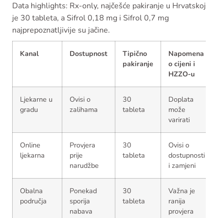
Data highlights: Rx-only, najčešće pakiranje u Hrvatskoj
je 30 tableta, a Sifrol 0,18 mg i Sifrol 0,7 mg
najprepoznatljivije su jačine.
Kanal
Dostupnost
Tipično
Napomena
pakiranje
o cijeni i
HZZO-u
Ljekarne u
Ovisi o
30
Doplata
gradu
zalihama
tableta
može
varirati
Online
Provjera
30
Ovisi o
ljekarna
prije
tableta
dostupnosti
narudžbe
i zamjeni
Obalna
Ponekad
30
Važna je
područja
sporija
tableta
ranija
nabava
provjera