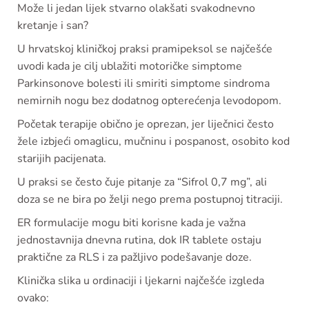
Može li jedan lijek stvarno olakšati svakodnevno
kretanje i san?
U hrvatskoj kliničkoj praksi pramipeksol se najčešće
uvodi kada je cilj ublažiti motoričke simptome
Parkinsonove bolesti ili smiriti simptome sindroma
nemirnih nogu bez dodatnog opterećenja levodopom.
Početak terapije obično je oprezan, jer liječnici često
žele izbjeći omaglicu, mučninu i pospanost, osobito kod
starijih pacijenata.
U praksi se često čuje pitanje za “Sifrol 0,7 mg”, ali
doza se ne bira po želji nego prema postupnoj titraciji.
ER formulacije mogu biti korisne kada je važna
jednostavnija dnevna rutina, dok IR tablete ostaju
praktične za RLS i za pažljivo podešavanje doze.
Klinička slika u ordinaciji i ljekarni najčešće izgleda
ovako: