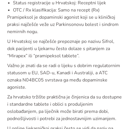
Status registracije u Hrvatskoj: Receptni lijek
OTC / Rx klasifikacija: Samo na recept (Rx)
Pramipeksol je dopaminski agonist koji se u kliničkoj
praksi najčešće veže uz Parkinsonovu bolest i sindrom
nemirnih nogu.
U Hrvatskoj se najčešće prepoznaje po nazivu Sifrol,
dok pacijenti u ljekarnu često dolaze s pitanjem za
“Mirapex” ili “pramipeksol tablete”.
Važno je znati da se radi o lijeku s dobrim regulatornim
statusom u EU, SAD-u, Kanadi i Australiji, a ATC
oznaka N04BC05 svrstava ga među dopaminske
agoniste.
Za hrvatsko tržište praktična je činjenica da su dostupne
i standardne tablete i oblici s produljenim
oslobađanjem, pa liječnik može birati prema dobi,
podnošljivosti i potrebi za jednostavnijim uzimanjem.
U online ljekarničkoj praksi često se vidi da naziv na