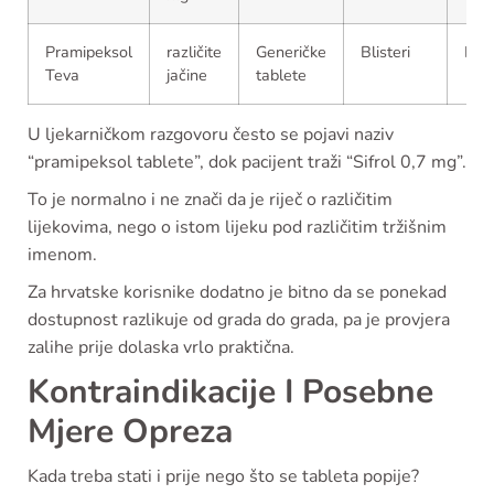
Pramipeksol
različite
Generičke
Blisteri
EU t
Teva
jačine
tablete
U ljekarničkom razgovoru često se pojavi naziv
“pramipeksol tablete”, dok pacijent traži “Sifrol 0,7 mg”.
To je normalno i ne znači da je riječ o različitim
lijekovima, nego o istom lijeku pod različitim tržišnim
imenom.
Za hrvatske korisnike dodatno je bitno da se ponekad
dostupnost razlikuje od grada do grada, pa je provjera
zalihe prije dolaska vrlo praktična.
Kontraindikacije I Posebne
Mjere Opreza
Kada treba stati i prije nego što se tableta popije?