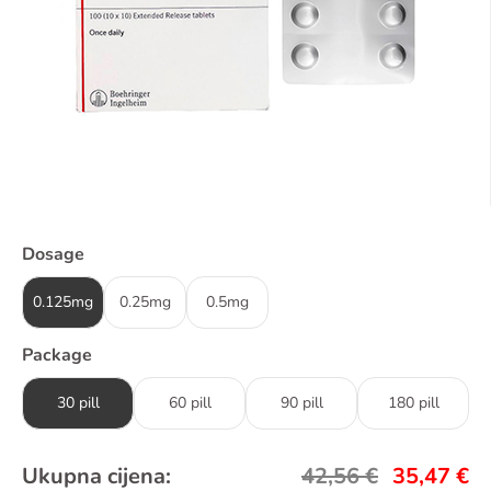
Dosage
0.125mg
0.25mg
0.5mg
Package
30 pill
60 pill
90 pill
180 pill
Ukupna cijena:
42,56
€
35,47
€