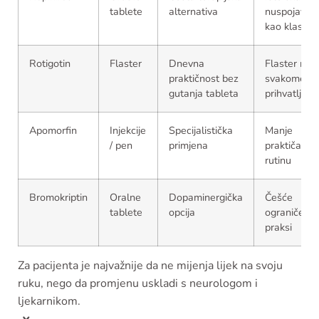
tablete
alternativa
nuspojave
kao klasa
Rotigotin
Flaster
Dnevna
Flaster nije
praktičnost bez
svakome
gutanja tableta
prihvatljiv
Apomorfin
Injekcije
Specijalistička
Manje
/ pen
primjena
praktičan z
rutinu
Bromokriptin
Oralne
Dopaminergička
Češće
tablete
opcija
ograničenja
praksi
Za pacijenta je najvažnije da ne mijenja lijek na svoju
ruku, nego da promjenu uskladi s neurologom i
ljekarnikom.