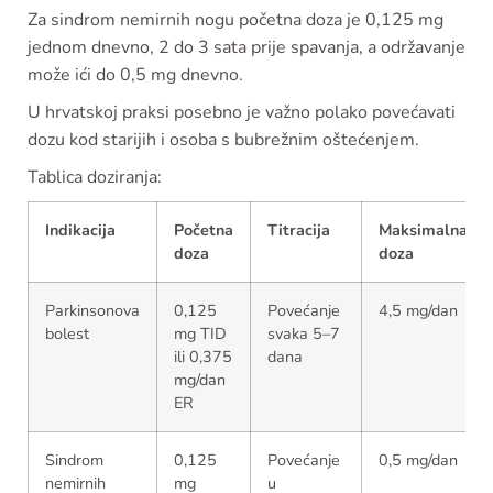
Za sindrom nemirnih nogu početna doza je 0,125 mg
jednom dnevno, 2 do 3 sata prije spavanja, a održavanje
može ići do 0,5 mg dnevno.
U hrvatskoj praksi posebno je važno polako povećavati
dozu kod starijih i osoba s bubrežnim oštećenjem.
Tablica doziranja:
Indikacija
Početna
Titracija
Maksimalna
doza
doza
Parkinsonova
0,125
Povećanje
4,5 mg/dan
bolest
mg TID
svaka 5–7
ili 0,375
dana
mg/dan
ER
Sindrom
0,125
Povećanje
0,5 mg/dan
nemirnih
mg
u