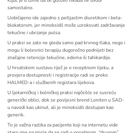
Ključ je u tome da se gotovo nikada ne uvodi
samostalno.
Uobičajeno ide zajedno s petljastim diuretikom i beta-
blokatorom, jer minoksidil može uzrokovati zadržavanje
tekućine i ubrzanje pulsa.
U praksi se zato ne gleda samo pad krvnog tlaka, nego i
mogu li bolesnici terapiju dugoročno podnijeti bez
značajne retencije tekućine, edema ili tahikardije.
U hrvatskom sustavu riječ je o receptnom lijeku, a
provjera dostupnosti i registracije radi se preko
HALMED-a i službenih registara lijekova.
U ljekarničkoj i bolničkoj praksi najčešće se susreću
generički oblici, dok se povijesni brend Loniten u SAD-
u navodi kao ukinut, ali je minoksidil dostupan kao
generik.
To je važna razlika za pacijente koji na internetu vide
staro ime pa misle da se radi o posebnom, “drugom”