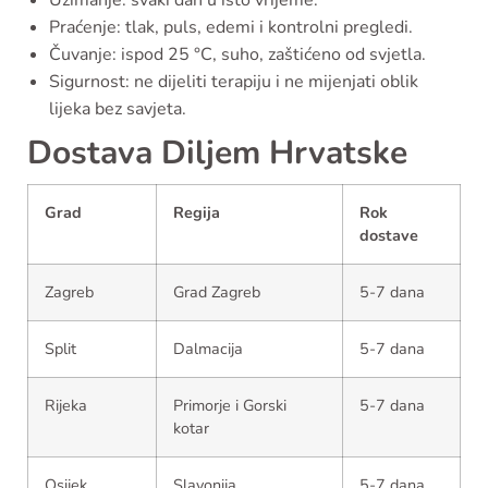
Uzimanje: svaki dan u isto vrijeme.
Praćenje: tlak, puls, edemi i kontrolni pregledi.
Čuvanje: ispod 25 °C, suho, zaštićeno od svjetla.
Sigurnost: ne dijeliti terapiju i ne mijenjati oblik
lijeka bez savjeta.
Dostava Diljem Hrvatske
Grad
Regija
Rok
dostave
Zagreb
Grad Zagreb
5-7 dana
Split
Dalmacija
5-7 dana
Rijeka
Primorje i Gorski
5-7 dana
kotar
Osijek
Slavonija
5-7 dana