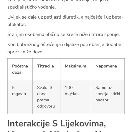
specijalističko vođenje.
Uvijek se daje uz petljasti diuretik, a najčešće i uz beta-
blokator.
Starijim osobama obično se kreće niže i titrira sporije.
Kod bubrežnog oštećenja i dijalize potreban je dodatni
oprez i niže doze.
Početna
Titracija
Maksimum
Napomena
doza
5
Svaka 3
100
Samo uz
mg/dan
dana
mg/dan
specijalistički
prema
nadzor
odgovoru
Interakcije S Lijekovima,