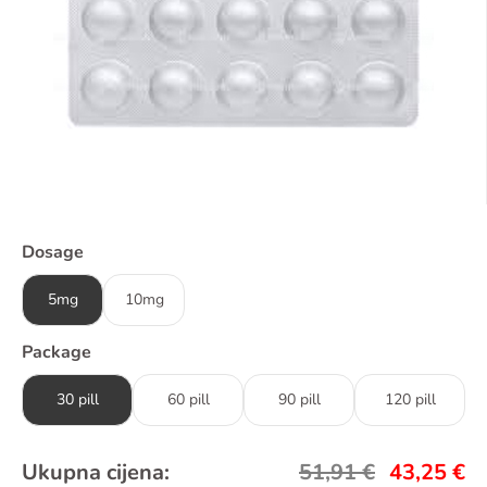
Dosage
5mg
10mg
Package
30 pill
60 pill
90 pill
120 pill
Ukupna cijena:
51,91
€
43,25
€