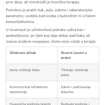
prve doze, ali minoksidil je kronična terapija.
Potrebno je pratiti tlak, puls, edeme i laboratorijske
parametre, osobito kod osoba s bubrežnim ili srčanim
komorbiditetima.
U stvarnosti je učinkovitost jednako važna kao i
podnošljivost, jer lijek koji daje dobar pad tlaka, ali
izaziva izražene nuspojave, često neće ostati u terapiji.
Očekivani učinak
Stvarni izazovi u
praksi
Jasno sniženje tlaka
Titracija i praćenje
pulsa
Korisnost kod refraktorne
Edemi i zadržavanje
hipertenzije
tekućine
Dugoročna kontrola bolesti
Redovite kontrole i