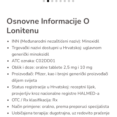
Osnovne Informacije O
Lonitenu
INN (Međunarodni nezaštićeni naziv): Minoxidil
Trgovački nazivi dostupni u Hrvatskoj: uglavnom
generički minoksidil
ATC oznaka: C02DD01
Oblik i doze: oralne tablete 2,5 mg i 10 mg
Proizvođači: Pfizer, kao i brojni generički proizvođači
diljem svijeta
Status registracije u Hrvatskoj: receptni lijek,
provjerljiv kroz nacionalne registre HALMED-a
OTC / Rx klasifikacija: Rx
Način primjene: oralno, prema preporuci specijalista
Uobičajena terapija: dugotrajna, uz redovito praćenje