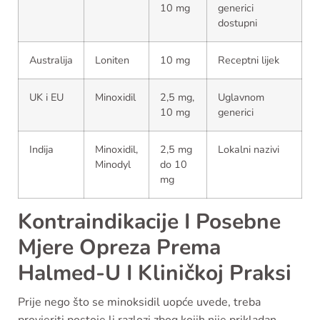
10 mg
generici
dostupni
Australija
Loniten
10 mg
Receptni lijek
UK i EU
Minoxidil
2,5 mg,
Uglavnom
10 mg
generici
Indija
Minoxidil,
2,5 mg
Lokalni nazivi
Minodyl
do 10
mg
Kontraindikacije I Posebne
Mjere Opreza Prema
Halmed-U I Kliničkoj Praksi
Prije nego što se minoksidil uopće uvede, treba