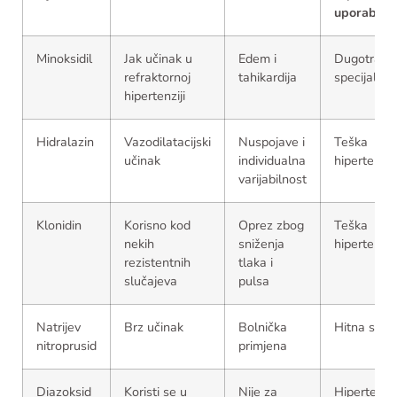
uporaba
Minoksidil
Jak učinak u
Edem i
Dugotrajno
refraktornoj
tahikardija
specijalisti
hipertenziji
Hidralazin
Vazodilatacijski
Nuspojave i
Teška
učinak
individualna
hipertenzij
varijabilnost
Klonidin
Korisno kod
Oprez zbog
Teška
nekih
sniženja
hipertenzij
rezistentnih
tlaka i
slučajeva
pulsa
Natrijev
Brz učinak
Bolnička
Hitna stan
nitroprusid
primjena
Diazoksid
Koristi se u
Nije za
Hipertenzi