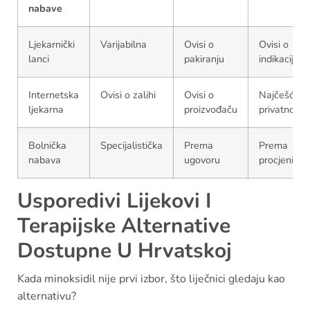
nabave
Ljekarnički
Varijabilna
Ovisi o
Ovisi o
lanci
pakiranju
indikaciji
Internetska
Ovisi o zalihi
Ovisi o
Najčešće
ljekarna
proizvođaču
privatno
Bolnička
Specijalistička
Prema
Prema
nabava
ugovoru
procjeni
Usporedivi Lijekovi I
Terapijske Alternative
Dostupne U Hrvatskoj
Kada minoksidil nije prvi izbor, što liječnici gledaju kao
alternativu?