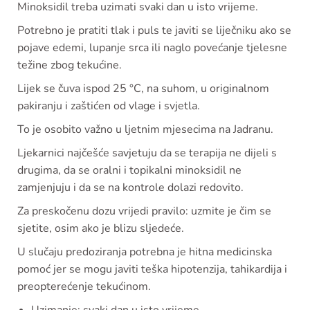
Minoksidil treba uzimati svaki dan u isto vrijeme.
Potrebno je pratiti tlak i puls te javiti se liječniku ako se
pojave edemi, lupanje srca ili naglo povećanje tjelesne
težine zbog tekućine.
Lijek se čuva ispod 25 °C, na suhom, u originalnom
pakiranju i zaštićen od vlage i svjetla.
To je osobito važno u ljetnim mjesecima na Jadranu.
Ljekarnici najčešće savjetuju da se terapija ne dijeli s
drugima, da se oralni i topikalni minoksidil ne
zamjenjuju i da se na kontrole dolazi redovito.
Za preskočenu dozu vrijedi pravilo: uzmite je čim se
sjetite, osim ako je blizu sljedeće.
U slučaju predoziranja potrebna je hitna medicinska
pomoć jer se mogu javiti teška hipotenzija, tahikardija i
preopterećenje tekućinom.