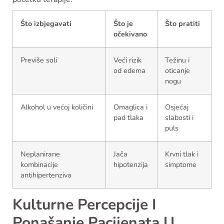
Što izbjegavati
Što je
Što pratiti
očekivano
Previše soli
Veći rizik
Težinu i
od edema
oticanje
nogu
Alkohol u većoj količini
Omaglica i
Osjećaj
pad tlaka
slabosti i
puls
Neplanirane
Jača
Krvni tlak i
kombinacije
hipotenzija
simptome
antihipertenziva
Kulturne Percepcije I
Ponašanje Pacijenata U