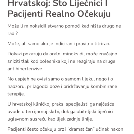
Hrvatskoj: Što Liječnici I
Pacijenti Realno Očekuju
Može li minoksidil stvarno pomoći kad ništa drugo ne
radi?
Može, ali samo ako je indiciran i pravilno titriran.
Dokazi pokazuju da oralni minoksidil može značajno
sniziti tlak kod bolesnika koji ne reagiraju na druge
antihipertenzive.
No uspjeh ne ovisi samo o samom lijeku, nego i o
nadzoru, prilagodbi doze i pridržavanju kombinirane
terapije.
U hrvatskoj kliničkoj praksi specijalisti ga najčešće
uvode u tercijarnoj skrbi, dok ga obiteljski liječnici
uglavnom susreću kao lijek zadnje linije.
Pacijenti često očekuju brz i “dramatičan” učinak nakon