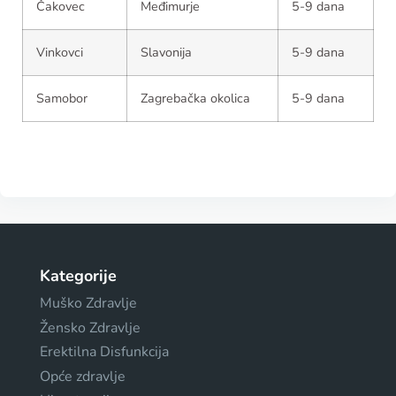
Čakovec
Međimurje
5-9 dana
Vinkovci
Slavonija
5-9 dana
Samobor
Zagrebačka okolica
5-9 dana
Kategorije
Muško Zdravlje
Žensko Zdravlje
Erektilna Disfunkcija
Opće zdravlje