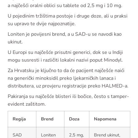
a najčešći oralni oblici su tablete od 2,5 mg i 10 mg.
U pojedinim tržištima postoje i druge doze, ali u praksi
su upravo te dvije najpoznatije.
Loniten je povijesni brend, a u SAD-u se navodi kao
ukinut.
U Europi su najčešće prisutni generici, dok se u Indiji
mogu susresti i različiti lokalni nazivi poput Minodyl.
Za Hrvatsku je ključno to da će pacijent najčešće naići
na generički minoksidil preko ljekarničkih lanaca i
distributera, uz provjeru registracije preko HALMED-a.
Pakiranja su najčešće blisteri ili bočice, često s tamper-
evident zaštitom.
Regija
Brend
Doza
Napomena
SAD
Loniten
2,5 mg,
Brend ukinut,