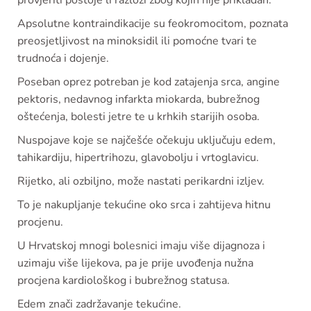
provjeriti postoje li razlozi zbog kojih nije prikladan.
Apsolutne kontraindikacije su feokromocitom, poznata
preosjetljivost na minoksidil ili pomoćne tvari te
trudnoća i dojenje.
Poseban oprez potreban je kod zatajenja srca, angine
pektoris, nedavnog infarkta miokarda, bubrežnog
oštećenja, bolesti jetre te u krhkih starijih osoba.
Nuspojave koje se najčešće očekuju uključuju edem,
tahikardiju, hipertrihozu, glavobolju i vrtoglavicu.
Rijetko, ali ozbiljno, može nastati perikardni izljev.
To je nakupljanje tekućine oko srca i zahtijeva hitnu
procjenu.
U Hrvatskoj mnogi bolesnici imaju više dijagnoza i
uzimaju više lijekova, pa je prije uvođenja nužna
procjena kardiološkog i bubrežnog statusa.
Edem znači zadržavanje tekućine.