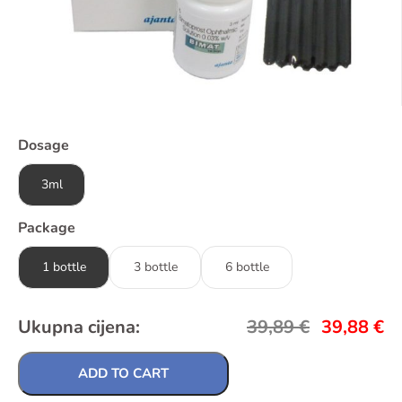
Dosage
3ml
Package
1 bottle
3 bottle
6 bottle
Ukupna cijena:
39,89
€
39,88
€
ADD TO CART