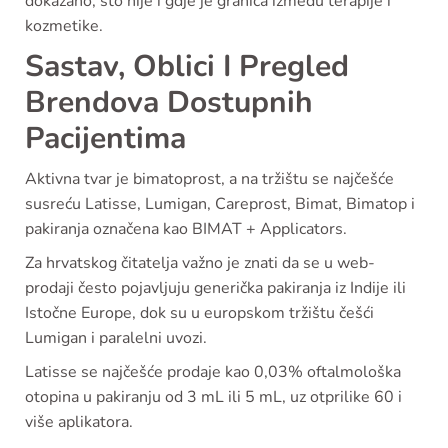
dokazano, što nije i gdje je granica između terapije i
kozmetike.
Sastav, Oblici I Pregled
Brendova Dostupnih
Pacijentima
Aktivna tvar je bimatoprost, a na tržištu se najčešće
susreću Latisse, Lumigan, Careprost, Bimat, Bimatop i
pakiranja označena kao BIMAT + Applicators.
Za hrvatskog čitatelja važno je znati da se u web-
prodaji često pojavljuju generička pakiranja iz Indije ili
Istočne Europe, dok su u europskom tržištu češći
Lumigan i paralelni uvozi.
Latisse se najčešće prodaje kao 0,03% oftalmološka
otopina u pakiranju od 3 mL ili 5 mL, uz otprilike 60 i
više aplikatora.