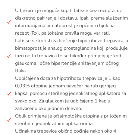
U ljekarni je moguće kupiti latisse bez recepta, uz
diskretno pakiranje i dostavu. Ipak, prema službenim
informacijama bimatoprost je općenito lijek na
recept (Rx), pa lokalna pravila mogu varirati.
Latisse se koristi za liječenje hipotrihoze trepavica, a
bimatoprost je analog prostaglandina koji produljuje
fazu rasta trepavica te se također primjenjuje kod
glaukoma i očne hipertenzije snižavanjem očnog
tlaka.
Uobičajena doza za hipotrihozu trepavica je 1 kap
0,03% otopine jednom navečer na rub gornjeg
kapka, pomoću sterilnog jednokratnog aplikatora za
svako oko. Za glaukom je uobičajeno 1 kap u
zahvaćeno oko jednom dnevno.
Oblik primjene je oftalmološka otopina s priloženim
sterilnim jednokratnim aplikatorima.
Učinak na trepavice obično počinje nakon oko 4