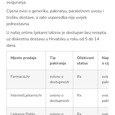
osiguranja.
Cijena ovisi o generiku, pakiranju, paralelnom uvozu i
trošku dostave, a zato usporedba nije uvijek
jednostavna.
U našoj online ljekarni latisse je dostupan bez recepta,
uz diskretnu dostavu u Hrvatsku u roku od 5 do 14
dana.
Mjesto prodaje
Tip
Očekivani
Napom
pakiranja
status
o cijeni
Farmacia.hr
ovisno o
Rx
ovisno 
dostupnosti
pakiran
InternetLjekarna.hr
ovisno o
Rx
ovisno 
dostupnosti
pakiran
Ljekarna Pablo
ovisno o
Rx
ovisno 