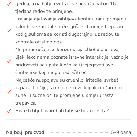
tjedna, a najbolji rezultati se postižu nakon 16
tjedana redovite primjene.
Trajanje djelovanja zahtijeva kontinuiranu primjenu
kako bi se zadržale duže, gušće i tamnije trepavice;
kod glaukoma se koristi dugotrajno, uz redovite
kontrole oftalmologa.
Ne preporučuje se konzumacija alkohola uz ovaj
lijek, iako nema poznate izravne interakcije; važno je
pridržavati se uputa liječnika i izbjegavati sve
čimbenike koji mogu nadražiti oči.
Najčešće nuspojave su crvenilo, iritacija, svrbež
kapaka ili očiju, tamnjenje kože kapaka ili šarenice,
suhe ili suzne oči te promjene u smjeru rasta
trepavica.
Biste li htjeli isprobati latisse bez recepta?
Najbolji proizvodi
5-9 dana