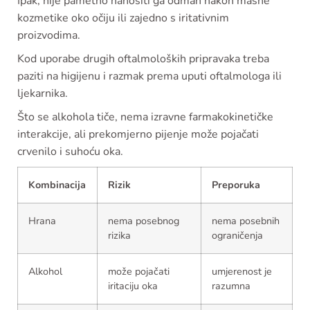
Ipak, nije pametno nanositi ga odmah nakon masne
kozmetike oko očiju ili zajedno s iritativnim
proizvodima.
Kod uporabe drugih oftalmoloških pripravaka treba
paziti na higijenu i razmak prema uputi oftalmologa ili
ljekarnika.
Što se alkohola tiče, nema izravne farmakokinetičke
interakcije, ali prekomjerno pijenje može pojačati
crvenilo i suhoću oka.
Kombinacija
Rizik
Preporuka
Hrana
nema posebnog
nema posebnih
rizika
ograničenja
Alkohol
može pojačati
umjerenost je
iritaciju oka
razumna