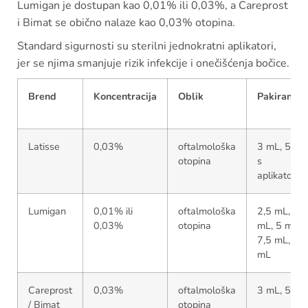
Lumigan je dostupan kao 0,01% ili 0,03%, a Careprost
i Bimat se obično nalaze kao 0,03% otopina.
Standard sigurnosti su sterilni jednokratni aplikatori,
jer se njima smanjuje rizik infekcije i onečišćenja bočice.
Brend
Koncentracija
Oblik
Pakiranje
Latisse
0,03%
oftalmološka
3 mL, 5 mL
otopina
s
aplikatorim
Lumigan
0,01% ili
oftalmološka
2,5 mL, 3
0,03%
otopina
mL, 5 mL,
7,5 mL, 9
mL
Careprost
0,03%
oftalmološka
3 mL, 5 mL
/ Bimat
otopina