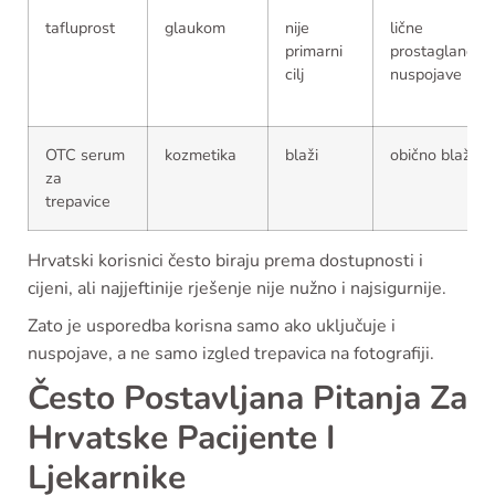
tafluprost
glaukom
nije
lične
primarni
prostaglandin
cilj
nuspojave
OTC serum
kozmetika
blaži
obično blaže
za
trepavice
Hrvatski korisnici često biraju prema dostupnosti i
cijeni, ali najjeftinije rješenje nije nužno i najsigurnije.
Zato je usporedba korisna samo ako uključuje i
nuspojave, a ne samo izgled trepavica na fotografiji.
Često Postavljana Pitanja Za
Hrvatske Pacijente I
Ljekarnike