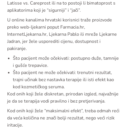
Latisse vs. Careprost ili na to postoji li bimatoprost s
aplikatorima koji je “sigurniji” i “jači”.
U online kanalima hrvatski korisnici traže proizvode
preko web-ljekarni poput Farmacia.hr,
InternetLjekarna.hr, Ljekarna Pablo ili mreže Ljekarne
Jadran, jer žele usporediti cijenu, dostupnost i
pakiranje.
Što pacijent može očekivati: postupno duže, tamnije
i gušće trepavice.
Što pacijent ne može očekivati: trenutni rezultat,
trajni učinak bez nastavka terapije ili isti efekt kao
kod kozmetičkog seruma.
Kod onih koji žele diskretan, prirodan izgled, najvažnije
je da se terapija vodi pravilno i bez pretjerivanja.
Kod onih koji žele “maksimalni efekt”, treba odmah reći
da veća količina ne znači bolji rezultat, nego veći rizik
iritacije.