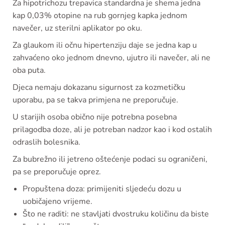
Za hipotrichozu trepavica standardna je shema jedna
kap 0,03% otopine na rub gornjeg kapka jednom
navečer, uz sterilni aplikator po oku.
Za glaukom ili očnu hipertenziju daje se jedna kap u
zahvaćeno oko jednom dnevno, ujutro ili navečer, ali ne
oba puta.
Djeca nemaju dokazanu sigurnost za kozmetičku
uporabu, pa se takva primjena ne preporučuje.
U starijih osoba obično nije potrebna posebna
prilagodba doze, ali je potreban nadzor kao i kod ostalih
odraslih bolesnika.
Za bubrežno ili jetreno oštećenje podaci su ograničeni,
pa se preporučuje oprez.
Propuštena doza: primijeniti sljedeću dozu u
uobičajeno vrijeme.
Što ne raditi: ne stavljati dvostruku količinu da biste