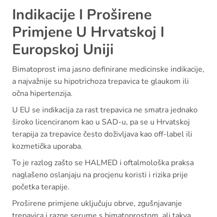
Indikacije I Proširene
Primjene U Hrvatskoj I
Europskoj Uniji
Bimatoprost ima jasno definirane medicinske indikacije,
a najvažnije su hipotrichoza trepavica te glaukom ili
očna hipertenzija.
U EU se indikacija za rast trepavica ne smatra jednako
široko licenciranom kao u SAD-u, pa se u Hrvatskoj
terapija za trepavice često doživljava kao off-label ili
kozmetička uporaba.
To je razlog zašto se HALMED i oftalmološka praksa
naglašeno oslanjaju na procjenu koristi i rizika prije
početka terapije.
Proširene primjene uključuju obrve, zgušnjavanje
trepavica i razne serume s bimatoprostom, ali takva