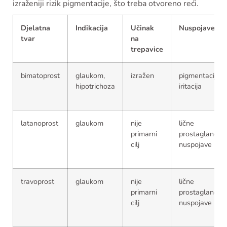
izraženiji rizik pigmentacije, što treba otvoreno reći.
Djelatna
Indikacija
Učinak
Nuspojave
tvar
na
trepavice
bimatoprost
glaukom,
izražen
pigmentacija,
hipotrichoza
iritacija
latanoprost
glaukom
nije
lične
primarni
prostaglandin
cilj
nuspojave
travoprost
glaukom
nije
lične
primarni
prostaglandin
cilj
nuspojave