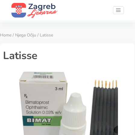
Home
/
Njega Očiju
/ Latisse
Latisse