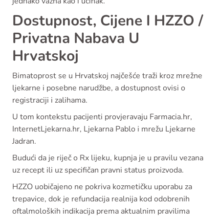
jednako važna kao i učinak.
Dostupnost, Cijene I HZZO /
Privatna Nabava U
Hrvatskoj
Bimatoprost se u Hrvatskoj najčešće traži kroz mrežne
ljekarne i posebne narudžbe, a dostupnost ovisi o
registraciji i zalihama.
U tom kontekstu pacijenti provjeravaju Farmacia.hr,
InternetLjekarna.hr, Ljekarna Pablo i mrežu Ljekarne
Jadran.
Budući da je riječ o Rx lijeku, kupnja je u pravilu vezana
uz recept ili uz specifičan pravni status proizvoda.
HZZO uobičajeno ne pokriva kozmetičku uporabu za
trepavice, dok je refundacija realnija kod odobrenih
oftalmoloških indikacija prema aktualnim pravilima