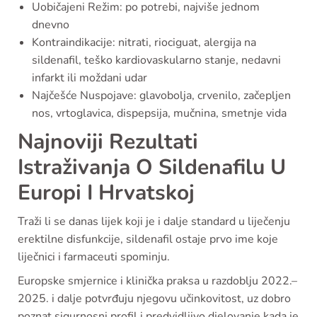
Uobičajeni Režim: po potrebi, najviše jednom
dnevno
Kontraindikacije: nitrati, riociguat, alergija na
sildenafil, teško kardiovaskularno stanje, nedavni
infarkt ili moždani udar
Najčešće Nuspojave: glavobolja, crvenilo, začepljen
nos, vrtoglavica, dispepsija, mučnina, smetnje vida
Najnoviji Rezultati
Istraživanja O Sildenafilu U
Europi I Hrvatskoj
Traži li se danas lijek koji je i dalje standard u liječenju
erektilne disfunkcije, sildenafil ostaje prvo ime koje
liječnici i farmaceuti spominju.
Europske smjernice i klinička praksa u razdoblju 2022.–
2025. i dalje potvrđuju njegovu učinkovitost, uz dobro
poznat sigurnosni profil i predvidljivo djelovanje kada je