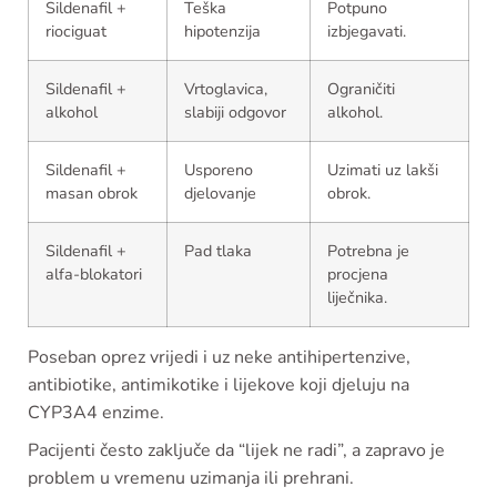
Sildenafil +
Teška
Potpuno
riociguat
hipotenzija
izbjegavati.
Sildenafil +
Vrtoglavica,
Ograničiti
alkohol
slabiji odgovor
alkohol.
Sildenafil +
Usporeno
Uzimati uz lakši
masan obrok
djelovanje
obrok.
Sildenafil +
Pad tlaka
Potrebna je
alfa-blokatori
procjena
liječnika.
Poseban oprez vrijedi i uz neke antihipertenzive,
antibiotike, antimikotike i lijekove koji djeluju na
CYP3A4 enzime.
Pacijenti često zaključe da “lijek ne radi”, a zapravo je
problem u vremenu uzimanja ili prehrani.