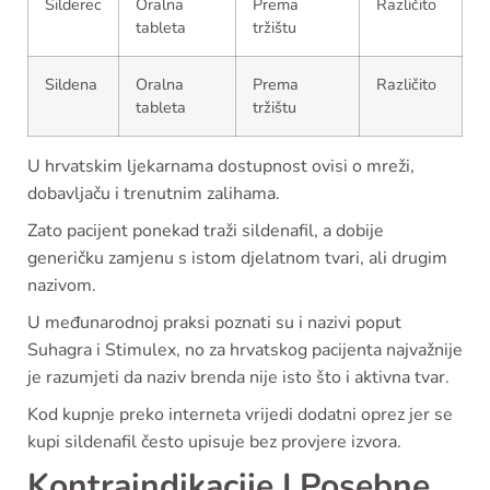
Silderec
Oralna
Prema
Različito
tableta
tržištu
Sildena
Oralna
Prema
Različito
tableta
tržištu
U hrvatskim ljekarnama dostupnost ovisi o mreži,
dobavljaču i trenutnim zalihama.
Zato pacijent ponekad traži sildenafil, a dobije
generičku zamjenu s istom djelatnom tvari, ali drugim
nazivom.
U međunarodnoj praksi poznati su i nazivi poput
Suhagra i Stimulex, no za hrvatskog pacijenta najvažnije
je razumjeti da naziv brenda nije isto što i aktivna tvar.
Kod kupnje preko interneta vrijedi dodatni oprez jer se
kupi sildenafil često upisuje bez provjere izvora.
Kontraindikacije I Posebne