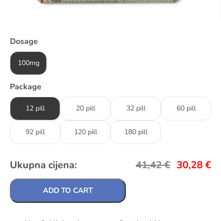
Dosage
100mg
Package
12 pill
20 pill
32 pill
60 pill
92 pill
120 pill
180 pill
Ukupna cijena:
41,42
€
30,28
€
ADD TO CART