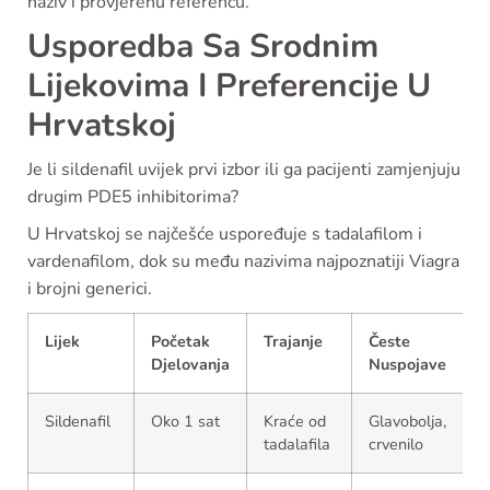
naziv i provjerenu referencu.
Usporedba Sa Srodnim
Lijekovima I Preferencije U
Hrvatskoj
Je li sildenafil uvijek prvi izbor ili ga pacijenti zamjenjuju
drugim PDE5 inhibitorima?
U Hrvatskoj se najčešće uspoređuje s tadalafilom i
vardenafilom, dok su među nazivima najpoznatiji Viagra
i brojni generici.
Lijek
Početak
Trajanje
Česte
C
Djelovanja
Nuspojave
Sildenafil
Oko 1 sat
Kraće od
Glavobolja,
Č
tadalafila
crvenilo
p