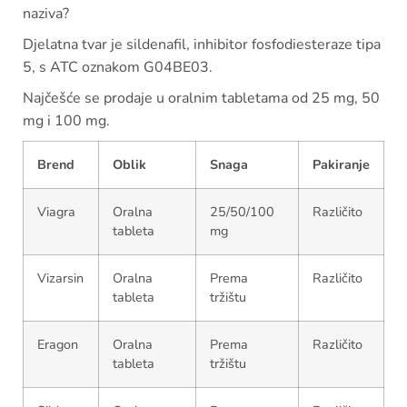
naziva?
Djelatna tvar je sildenafil, inhibitor fosfodiesteraze tipa
5, s ATC oznakom G04BE03.
Najčešće se prodaje u oralnim tabletama od 25 mg, 50
mg i 100 mg.
Brend
Oblik
Snaga
Pakiranje
Viagra
Oralna
25/50/100
Različito
tableta
mg
Vizarsin
Oralna
Prema
Različito
tableta
tržištu
Eragon
Oralna
Prema
Različito
tableta
tržištu