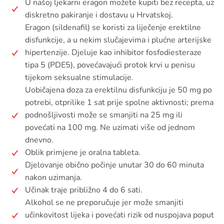
U našoj ljekarni eragon možete kupiti bez recepta, uz
diskretno pakiranje i dostavu u Hrvatskoj.
Eragon (sildenafil) se koristi za liječenje erektilne
disfunkcije, a u nekim slučajevima i plućne arterijske
hipertenzije. Djeluje kao inhibitor fosfodiesteraze
tipa 5 (PDE5), povećavajući protok krvi u penisu
tijekom seksualne stimulacije.
Uobičajena doza za erektilnu disfunkciju je 50 mg po
potrebi, otprilike 1 sat prije spolne aktivnosti; prema
podnošljivosti može se smanjiti na 25 mg ili
povećati na 100 mg. Ne uzimati više od jednom
dnevno.
Oblik primjene je oralna tableta.
Djelovanje obično počinje unutar 30 do 60 minuta
nakon uzimanja.
Učinak traje približno 4 do 6 sati.
Alkohol se ne preporučuje jer može smanjiti
učinkovitost lijeka i povećati rizik od nuspojava poput