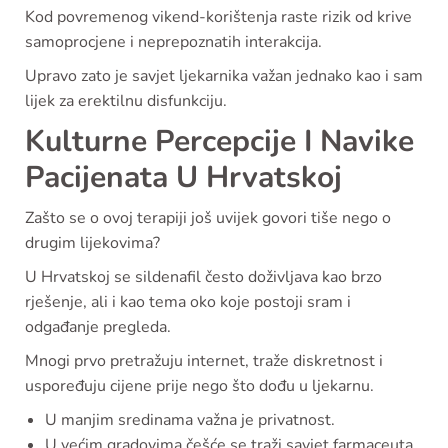
Kod povremenog vikend-korištenja raste rizik od krive
samoprocjene i neprepoznatih interakcija.
Upravo zato je savjet ljekarnika važan jednako kao i sam
lijek za erektilnu disfunkciju.
Kulturne Percepcije I Navike
Pacijenata U Hrvatskoj
Zašto se o ovoj terapiji još uvijek govori tiše nego o
drugim lijekovima?
U Hrvatskoj se sildenafil često doživljava kao brzo
rješenje, ali i kao tema oko koje postoji sram i
odgađanje pregleda.
Mnogi prvo pretražuju internet, traže diskretnost i
uspoređuju cijene prije nego što dođu u ljekarnu.
U manjim sredinama važna je privatnost.
U većim gradovima češće se traži savjet farmaceuta