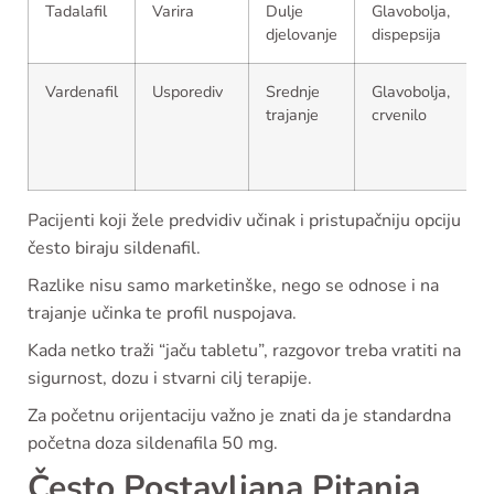
Tadalafil
Varira
Dulje
Glavobolja,
O
djelovanje
dispepsija
b
Vardenafil
Usporediv
Srednje
Glavobolja,
O
trajanje
crvenilo
d
Pacijenti koji žele predvidiv učinak i pristupačniju opciju
često biraju sildenafil.
Razlike nisu samo marketinške, nego se odnose i na
trajanje učinka te profil nuspojava.
Kada netko traži “jaču tabletu”, razgovor treba vratiti na
sigurnost, dozu i stvarni cilj terapije.
Za početnu orijentaciju važno je znati da je standardna
početna doza sildenafila 50 mg.
Često Postavljana Pitanja