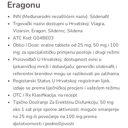
Eragonu
INN (Međunarodni nezaštićeni naziv): Sildenafil
Trgovački nazivi dostupni u Hrvatskoj: Viagra,
Vizarsin, Eragon, Silderec, Sildena
ATC Kod: G04BE03
Oblici I Doze: oralne tablete od 25 mg, 50 mg i 100
mg; za specijalističku primjenu postoje i drugi režimi
Proizvođači U Hrvatskoj: dostupnost ovisi o
ljekarničkoj mreži i dobavljaču; generički sildenafil i
referentni brendovi mogu se razlikovati po zalihama
Registarski Status U Hrvatskoj: registriran lijek,
izdaje se prema liječničkoj procjeni i važećem režimu
OTC / Rx Klasifikacija: na recept
Tipično Doziranje Za Erektilnu Disfunkciju: 50 mg
oko 1 sat prije spolne aktivnosti; moguće smanjenje
na 25 mg ili povećanje na 100 mg prema
djelotvornosti i podnošljivosti