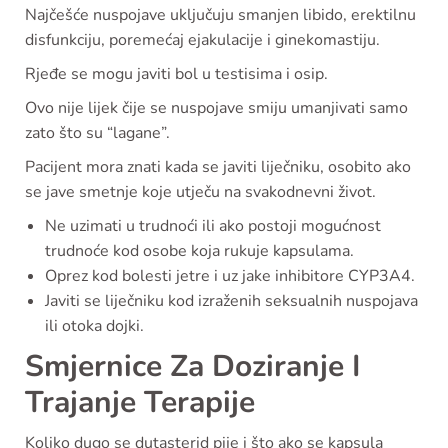
Najčešće nuspojave uključuju smanjen libido, erektilnu
disfunkciju, poremećaj ejakulacije i ginekomastiju.
Rjeđe se mogu javiti bol u testisima i osip.
Ovo nije lijek čije se nuspojave smiju umanjivati samo
zato što su “lagane”.
Pacijent mora znati kada se javiti liječniku, osobito ako
se jave smetnje koje utječu na svakodnevni život.
Ne uzimati u trudnoći ili ako postoji mogućnost
trudnoće kod osobe koja rukuje kapsulama.
Oprez kod bolesti jetre i uz jake inhibitore CYP3A4.
Javiti se liječniku kod izraženih seksualnih nuspojava
ili otoka dojki.
Smjernice Za Doziranje I
Trajanje Terapije
Koliko dugo se dutasterid pije i što ako se kapsula