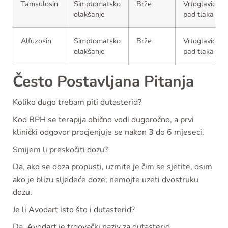
Tamsulosin
Simptomatsko
Brže
Vrtoglavica,
olakšanje
pad tlaka
Alfuzosin
Simptomatsko
Brže
Vrtoglavica,
olakšanje
pad tlaka
Često Postavljana Pitanja
Koliko dugo trebam piti dutasterid?
Kod BPH se terapija obično vodi dugoročno, a prvi
klinički odgovor procjenjuje se nakon 3 do 6 mjeseci.
Smijem li preskočiti dozu?
Da, ako se doza propusti, uzmite je čim se sjetite, osim
ako je blizu sljedeće doze; nemojte uzeti dvostruku
dozu.
Je li Avodart isto što i dutasterid?
Da, Avodart je trgovački naziv za dutasterid.