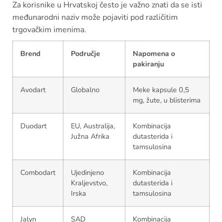
Za korisnike u Hrvatskoj često je važno znati da se isti
međunarodni naziv može pojaviti pod različitim
trgovačkim imenima.
Brend
Područje
Napomena o
pakiranju
Avodart
Globalno
Meke kapsule 0,5
mg, žute, u blisterima
Duodart
EU, Australija,
Kombinacija
Južna Afrika
dutasterida i
tamsulosina
Combodart
Ujedinjeno
Kombinacija
Kraljevstvo,
dutasterida i
Irska
tamsulosina
Jalyn
SAD
Kombinacija