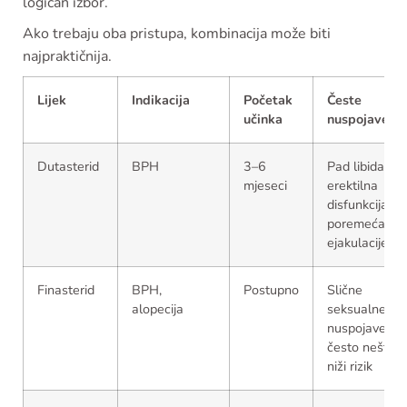
logičan izbor.
Ako trebaju oba pristupa, kombinacija može biti
najpraktičnija.
Lijek
Indikacija
Početak
Česte
učinka
nuspojave
Dutasterid
BPH
3–6
Pad libida,
mjeseci
erektilna
disfunkcija,
poremećaj
ejakulacije
Finasterid
BPH,
Postupno
Slične
alopecija
seksualne
nuspojave,
često nešto
niži rizik