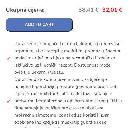
Ukupna cijena:
38,41
€
32,01
€
ADD TO CART
Dutasterid je moguće kupiti u ljekarni, a prema vašoj
napomeni i bez recepta; međutim, prema službenim
podacima riječ je o lijeku na recept (Rx) i izdaje se
isključivo uz liječnički recept. Dostupnost može
ovisiti o ljekarni i tržištu.
Dutasterid se koristi prvenstveno za liječenje
benigne hiperplazije prostate (povećane prostate).
Djeluje kao inhibitor 5-alfa-reduktaze, smanjuje
pretvorbu testosterona u dihidrotestosteron (DHT) i
time smanjuje veličinu prostate te ublažava
mokraćne simptome; ponekad se koristi i izvan
odobrene indikacije za muški tip gubitka kose.