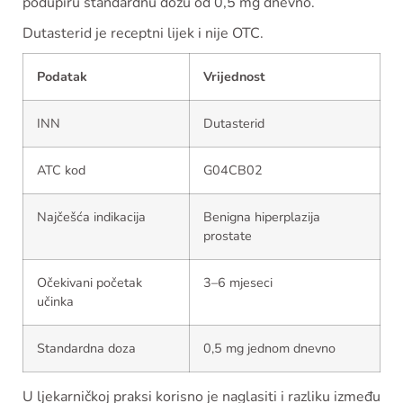
podupiru standardnu dozu od 0,5 mg dnevno.
Dutasterid je receptni lijek i nije OTC.
Podatak
Vrijednost
INN
Dutasterid
ATC kod
G04CB02
Najčešća indikacija
Benigna hiperplazija
prostate
Očekivani početak
3–6 mjeseci
učinka
Standardna doza
0,5 mg jednom dnevno
U ljekarničkoj praksi korisno je naglasiti i razliku između