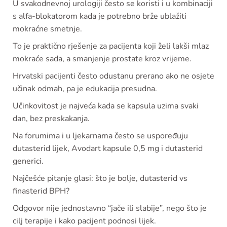
U svakodnevnoj urologiji često se koristi i u kombinaciji
s alfa-blokatorom kada je potrebno brže ublažiti
mokraćne smetnje.
To je praktično rješenje za pacijenta koji želi lakši mlaz
mokraće sada, a smanjenje prostate kroz vrijeme.
Hrvatski pacijenti često odustanu prerano ako ne osjete
učinak odmah, pa je edukacija presudna.
Učinkovitost je najveća kada se kapsula uzima svaki
dan, bez preskakanja.
Na forumima i u ljekarnama često se uspoređuju
dutasterid lijek, Avodart kapsule 0,5 mg i dutasterid
generici.
Najčešće pitanje glasi: što je bolje, dutasterid vs
finasterid BPH?
Odgovor nije jednostavno “jače ili slabije”, nego što je
cilj terapije i kako pacijent podnosi lijek.