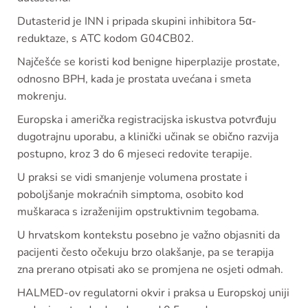
Dutasterid je INN i pripada skupini inhibitora 5α-
reduktaze, s ATC kodom G04CB02.
Najčešće se koristi kod benigne hiperplazije prostate,
odnosno BPH, kada je prostata uvećana i smeta
mokrenju.
Europska i američka registracijska iskustva potvrđuju
dugotrajnu uporabu, a klinički učinak se obično razvija
postupno, kroz 3 do 6 mjeseci redovite terapije.
U praksi se vidi smanjenje volumena prostate i
poboljšanje mokraćnih simptoma, osobito kod
muškaraca s izraženijim opstruktivnim tegobama.
U hrvatskom kontekstu posebno je važno objasniti da
pacijenti često očekuju brzo olakšanje, pa se terapija
zna prerano otpisati ako se promjena ne osjeti odmah.
HALMED-ov regulatorni okvir i praksa u Europskoj uniji