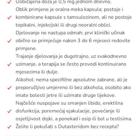
Uobičajena doza je 0,5 mg jednom dnevno.
Oblik primjene je oralna meka kapsula; postoje i
kombinirane kapsule s tamsulozinom, ali ne postoje
topikalni, injekcijski ili drugi neoralni oblici.
Djelovanje ne nastupa odmah; prvi klinički učinak
obično se primjećuje nakon 3 do 6 mjeseci redovite
primjene.
Trajanje djelovanja je dugotrajno, uz svakodnevno
uzimanje, a terapija se često provodi kontinuirano
mjesecima ili dulje.
Alkohol: nema specifične apsolutne zabrane, ali je
preporučljivo umjereno ili bez alkohola, osobito ako
imate bolesti jetre ili uzimate druge lijekove.
Najčešće nuspojave su smanjen libido, erektilna
disfunkcija, poremećaj ejakulacije, povećanje ili
osjetljivost dojki, a ponekad i osip ili bol u testisima.
Želite li pokušati s Dutasteridom bez recepta?