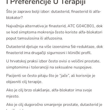
I Preferencije U Terapiji
Što je zapravo bolji izbor: dutasterid, finasterid ili alfa-
blokator?
Najvažnija alternativa je finasterid, ATC G04CB01, dok
se kod simptoma mokrenja često koriste alfa-blokatori
poput tamsulosina ili alfuzosina.
Dutasterid djeluje na više izoenzima 5α-reduktaze, dok
finasterid ima drugačiji sigurnosni i klinički profil.
U hrvatskoj praksi izbor često ovisi o veličini prostate,
simptomima i toleranciji na seksualne nuspojave.
Pacijenti se često pitaju što je “jače”, ali korisnije je
objasniti cilj terapije.
Ako je cilj brzo olakšanje, alfa-blokator ima svoje
mjesto.
Ako je cilj dugoročno smanjenje prostate, dutasterid je