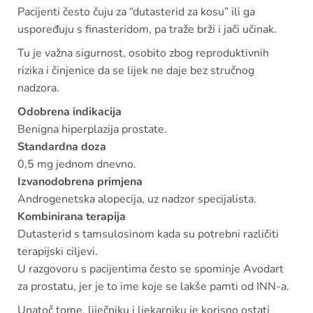
Pacijenti često čuju za “dutasterid za kosu” ili ga
uspoređuju s finasteridom, pa traže brži i jači učinak.
Tu je važna sigurnost, osobito zbog reproduktivnih
rizika i činjenice da se lijek ne daje bez stručnog
nadzora.
Odobrena indikacija
Benigna hiperplazija prostate.
Standardna doza
0,5 mg jednom dnevno.
Izvanodobrena primjena
Androgenetska alopecija, uz nadzor specijalista.
Kombinirana terapija
Dutasterid s tamsulosinom kada su potrebni različiti
terapijski ciljevi.
U razgovoru s pacijentima često se spominje Avodart
za prostatu, jer je to ime koje se lakše pamti od INN-a.
Unatoč tome, liječniku i ljekarniku je korisno ostati