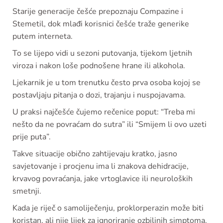
Starije generacije češće prepoznaju Compazine i
Stemetil, dok mlađi korisnici češće traže generike
putem interneta.
To se lijepo vidi u sezoni putovanja, tijekom ljetnih
viroza i nakon loše podnošene hrane ili alkohola.
Ljekarnik je u tom trenutku često prva osoba kojoj se
postavljaju pitanja o dozi, trajanju i nuspojavama.
U praksi najčešće čujemo rečenice poput: “Treba mi
nešto da ne povraćam do sutra” ili “Smijem li ovo uzeti
prije puta”.
Takve situacije obično zahtijevaju kratko, jasno
savjetovanje i procjenu ima li znakova dehidracije,
krvavog povraćanja, jake vrtoglavice ili neuroloških
smetnji.
Kada je riječ o samoliječenju, proklorperazin može biti
koristan, ali nije lijek za ignoriranje ozbiljnih simptoma.