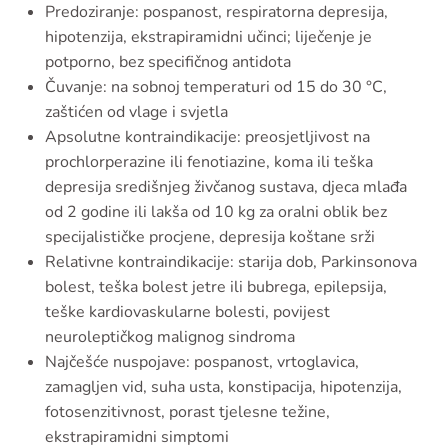
Predoziranje: pospanost, respiratorna depresija,
hipotenzija, ekstrapiramidni učinci; liječenje je
potporno, bez specifičnog antidota
Čuvanje: na sobnoj temperaturi od 15 do 30 °C,
zaštićen od vlage i svjetla
Apsolutne kontraindikacije: preosjetljivost na
prochlorperazine ili fenotiazine, koma ili teška
depresija središnjeg živčanog sustava, djeca mlađa
od 2 godine ili lakša od 10 kg za oralni oblik bez
specijalističke procjene, depresija koštane srži
Relativne kontraindikacije: starija dob, Parkinsonova
bolest, teška bolest jetre ili bubrega, epilepsija,
teške kardiovaskularne bolesti, povijest
neuroleptičkog malignog sindroma
Najčešće nuspojave: pospanost, vrtoglavica,
zamagljen vid, suha usta, konstipacija, hipotenzija,
fotosenzitivnost, porast tjelesne težine,
ekstrapiramidni simptomi