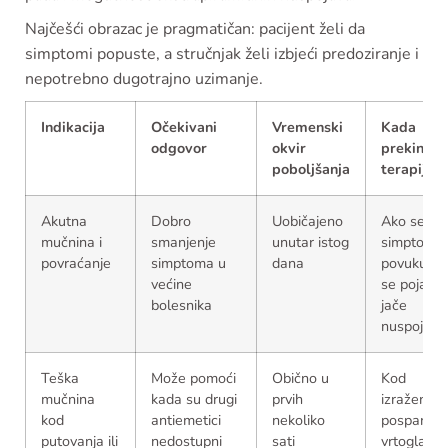
Najčešći obrazac je pragmatičan: pacijent želi da
simptomi popuste, a stručnjak želi izbjeći predoziranje i
nepotrebno dugotrajno uzimanje.
Indikacija
Očekivani
Vremenski
Kada
odgovor
okvir
prekinuti
poboljšanja
terapiju
Akutna
Dobro
Uobičajeno
Ako se
mučnina i
smanjenje
unutar istog
simptomi
povraćanje
simptoma u
dana
povuku ili
većine
se pojave
bolesnika
jače
nuspojave
Teška
Može pomoći
Obično u
Kod
mučnina
kada su drugi
prvih
izražene
kod
antiemetici
nekoliko
pospanosti
putovanja ili
nedostupni
sati
vrtoglavic