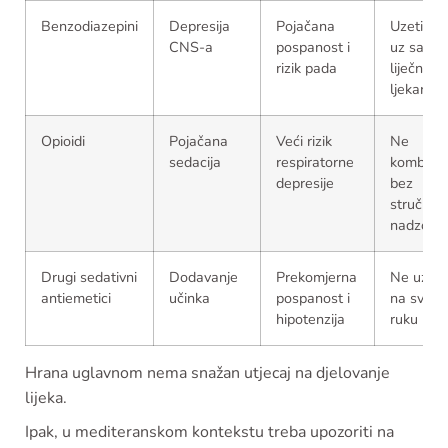
Benzodiazepini
Depresija
Pojačana
Uzeti sa
CNS-a
pospanost i
uz savjet
rizik pada
liječnika i
ljekarnik
Opioidi
Pojačana
Veći rizik
Ne
sedacija
respiratorne
kombinira
depresije
bez
stručnog
nadzora
Drugi sedativni
Dodavanje
Prekomjerna
Ne uzima
antiemetici
učinka
pospanost i
na svoju
hipotenzija
ruku
Hrana uglavnom nema snažan utjecaj na djelovanje
lijeka.
Ipak, u mediteranskom kontekstu treba upozoriti na