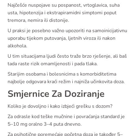
Najčešće nuspojave su pospanost, vrtoglavica, suha
usta, hipotenzija i ekstrapiramidni simptomi poput
tremora, nemira ili distonije.
U praksi je posebno važno upozoriti na samoinicijativnu
uporabu tijekom putovanja, ljetnih viroza ili nakon
alkohola.
U tim situacijama ljudi često traže brzo rješenje, ali baš
tada raste rizik omamljenosti i pada tlaka.
Starijim osobama i bolesnicima s komorbiditetima
najbolje odgovara kraći režim i najniža učinkovita doza.
Smjernice Za Doziranje
Koliko je dovoljno i kako izbjeći grešku s dozom?
Za odrasle kod teške mučnine i povraćanja standard je
5–10 mg oralno 3–4 puta dnevno.
Za psihotične poremećaje početna doza je također 5–