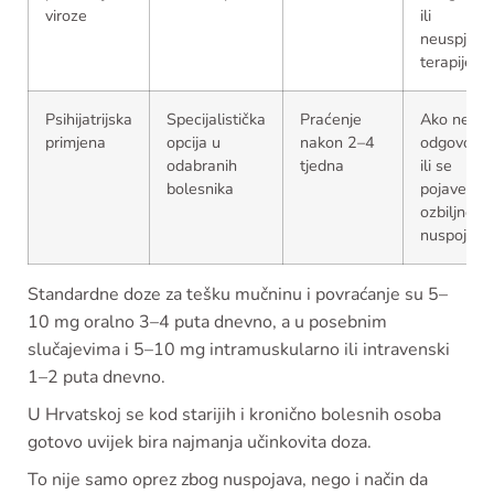
viroze
ili
neuspjeha
terapije
Psihijatrijska
Specijalistička
Praćenje
Ako nema
primjena
opcija u
nakon 2–4
odgovora
odabranih
tjedna
ili se
bolesnika
pojave
ozbiljne
nuspojave
Standardne doze za tešku mučninu i povraćanje su 5–
10 mg oralno 3–4 puta dnevno, a u posebnim
slučajevima i 5–10 mg intramuskularno ili intravenski
1–2 puta dnevno.
U Hrvatskoj se kod starijih i kronično bolesnih osoba
gotovo uvijek bira najmanja učinkovita doza.
To nije samo oprez zbog nuspojava, nego i način da