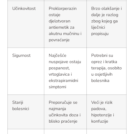
Učinkovitost
Proklorperazin
Brzo olakšanje i
ostaje
dalje je razlog
djelotvoran
zbog kojeg ga
antiemetik za
liječnici
akutnu mučninu i
propisuju
povraćanje
Sigurnost
Najčešće
Potrebni su
nuspojave ostaju
oprez i kratka
pospanost,
terapija, osobito
vrtoglavica i
u osjetljivih
ekstrapiramidni
bolesnika
simptomi
Stariji
Preporučuje se
Veći je rizik
bolesnici
najmanja
padova,
učinkovita doza i
hipotenzije i
blisko praćenje
konfuzije