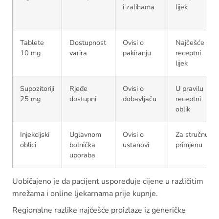
i zalihama
lijek
Tablete
Dostupnost
Ovisi o
Najčešće
10 mg
varira
pakiranju
receptni
lijek
Supozitoriji
Rjeđe
Ovisi o
U pravilu
25 mg
dostupni
dobavljaču
receptni
oblik
Injekcijski
Uglavnom
Ovisi o
Za stručnu
oblici
bolnička
ustanovi
primjenu
uporaba
Uobičajeno je da pacijent uspoređuje cijene u različitim
mrežama i online ljekarnama prije kupnje.
Regionalne razlike najčešće proizlaze iz generičke