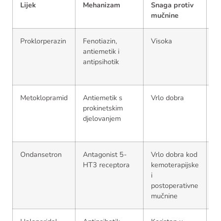
Lijek
Mehanizam
Snaga protiv
S
mučnine
Proklorperazin
Fenotiazin,
Visoka
U
antiemetik i
d
antipsihotik
iz
Metoklopramid
Antiemetik s
Vrlo dobra
M
prokinetskim
u
djelovanjem
Ondansetron
Antagonist 5-
Vrlo dobra kod
O
HT3 receptora
kemoterapijske
m
i
postoperativne
mučnine