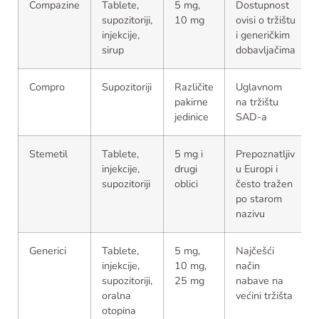
Compazine
Tablete,
5 mg,
Dostupnost
supozitoriji,
10 mg
ovisi o tržištu
injekcije,
i generičkim
sirup
dobavljačima
Compro
Supozitoriji
Različite
Uglavnom
pakirne
na tržištu
jedinice
SAD-a
Stemetil
Tablete,
5 mg i
Prepoznatljiv
injekcije,
drugi
u Europi i
supozitoriji
oblici
često tražen
po starom
nazivu
Generici
Tablete,
5 mg,
Najčešći
injekcije,
10 mg,
način
supozitoriji,
25 mg
nabave na
oralna
većini tržišta
otopina