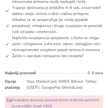
intravenske primjene može nastupiti i brže.
Trajanje djelovanja je približno 4–6 sati, a kod nekih
oblika i dulje, ovisno o dozi i načinu primjene.
Alkohol se ne preporučuje jer može pojačati
pospanost, vrtoglavicu i druge nuspojave te povećati
rizik od pada i smetenosti.
Najčešća nuspojava je pospanost, a često se mogu
javiti i vrtoglavica, suha usta, zatvor, zamagljen vid i
ekstrapiramidni simptomi poput nemira ili tremora.
Želite li isprobati compazine bez recepta?
Najbolji proizvodi
5-9 dana
Opcije
Visa, MasterCard, AMEX, Bitcoin, Tether
plaćanja
(USDT), GooglePay (WorldLine)
Besplatna dostava (standardnom zračnom poštom)
za narudžbe iznad 180€