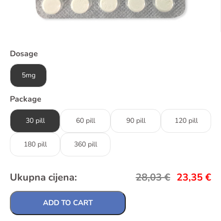
Dosage
5mg
Package
30 pill
60 pill
90 pill
120 pill
180 pill
360 pill
Ukupna cijena:
28,03
€
23,35
€
ADD TO CART