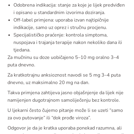
Odobrena indikacija: stanje za koje je lijek predviđen
i opisano u standardnim izvorima doziranja.
Off-label primjena: uporaba izvan najtipičnije
indikacije, samo uz oprez i stručnu procjenu.
Specijalističko praćenje: kontrola simptoma,
nuspojava i trajanja terapije nakon nekoliko dana ili
tjedana.
Za mučninu su doze uobičajeno 5–10 mg oralno 3–4
puta dnevno.
Za kratkotrajnu anksioznost navodi se 5 mg 3–4 puta
dnevno, uz maksimalno 20 mg na dan.
Takva primjena zahtijeva jasno objašnjenje da lijek nije
namijenjen dugotrajnom samoliječenju bez kontrole.
U ljekarni često čujemo pitanje može li se uzeti “samo
za ovo putovanje” ili “dok prođe viroza”.
Odgovor je da je kratka uporaba ponekad razumna, ali