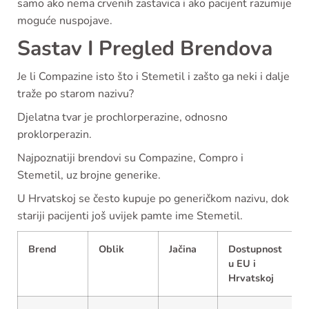
samo ako nema crvenih zastavica i ako pacijent razumije
moguće nuspojave.
Sastav I Pregled Brendova
Je li Compazine isto što i Stemetil i zašto ga neki i dalje
traže po starom nazivu?
Djelatna tvar je prochlorperazine, odnosno
proklorperazin.
Najpoznatiji brendovi su Compazine, Compro i
Stemetil, uz brojne generike.
U Hrvatskoj se često kupuje po generičkom nazivu, dok
stariji pacijenti još uvijek pamte ime Stemetil.
Brend
Oblik
Jačina
Dostupnost
u EU i
Hrvatskoj