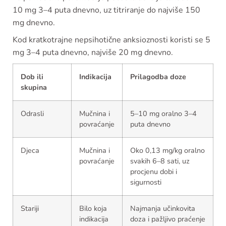
10 mg 3–4 puta dnevno, uz titriranje do najviše 150
mg dnevno.
Kod kratkotrajne nepsihotične anksioznosti koristi se 5
mg 3–4 puta dnevno, najviše 20 mg dnevno.
Dob ili
Indikacija
Prilagodba doze
skupina
Odrasli
Mučnina i
5–10 mg oralno 3–4
povraćanje
puta dnevno
Djeca
Mučnina i
Oko 0,13 mg/kg oralno
povraćanje
svakih 6–8 sati, uz
procjenu dobi i
sigurnosti
Stariji
Bilo koja
Najmanja učinkovita
indikacija
doza i pažljivo praćenje