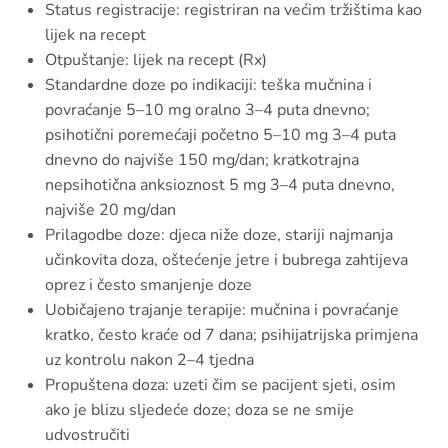
Status registracije: registriran na većim tržištima kao
lijek na recept
Otpuštanje: lijek na recept (Rx)
Standardne doze po indikaciji: teška mučnina i
povraćanje 5–10 mg oralno 3–4 puta dnevno;
psihotični poremećaji početno 5–10 mg 3–4 puta
dnevno do najviše 150 mg/dan; kratkotrajna
nepsihotična anksioznost 5 mg 3–4 puta dnevno,
najviše 20 mg/dan
Prilagodbe doze: djeca niže doze, stariji najmanja
učinkovita doza, oštećenje jetre i bubrega zahtijeva
oprez i često smanjenje doze
Uobičajeno trajanje terapije: mučnina i povraćanje
kratko, često kraće od 7 dana; psihijatrijska primjena
uz kontrolu nakon 2–4 tjedna
Propuštena doza: uzeti čim se pacijent sjeti, osim
ako je blizu sljedeće doze; doza se ne smije
udvostručiti