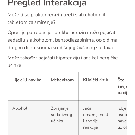
Pregled Interakcija
Može li se proklorperazin uzeti s alkoholom ili
tabletom za smirenje?
Oprez je potreban jer proklorperazin može pojačati
sedaciju s alkoholom, benzodiazepinima, opioidima i
drugim depresorima središnjeg živčanog sustava.
Može također pojačati hipotenziju i antikolinergičke
učinke.
Lijek ili navika
Mehanizam
Klinički rizik
Što
savjetov
pacijent
Alkohol
Zbrajanje
Jača
Izbjegava
sedativnog
omamljenost
osobito
učinka
i sporije
navečer i
reakcije
uz obrok