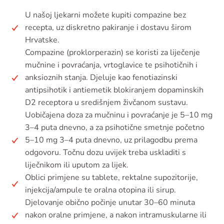
U našoj ljekarni možete kupiti compazine bez
recepta, uz diskretno pakiranje i dostavu širom
Hrvatske.
Compazine (proklorperazin) se koristi za liječenje
mučnine i povraćanja, vrtoglavice te psihotičnih i
anksioznih stanja. Djeluje kao fenotiazinski
antipsihotik i antiemetik blokiranjem dopaminskih
D2 receptora u središnjem živčanom sustavu.
Uobičajena doza za mučninu i povraćanje je 5–10 mg
3–4 puta dnevno, a za psihotične smetnje početno
5–10 mg 3–4 puta dnevno, uz prilagodbu prema
odgovoru. Točnu dozu uvijek treba uskladiti s
liječnikom ili uputom za lijek.
Oblici primjene su tablete, rektalne supozitorije,
injekcija/ampule te oralna otopina ili sirup.
Djelovanje obično počinje unutar 30–60 minuta
nakon oralne primjene, a nakon intramuskularne ili