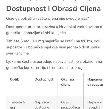
Dostupnost I Obrasci Cijena
Gdje ga potražiti i zašto cijena nije svugdje ista?
Dostupnost proklorperazina u Hrvatskoj varira ovisno o
generiku, dobavljaču i obliku lijeka.
Tablete 5 mg i 10 mg najlakše se kreću na tržištu, dok
supozitoriji i bolničke injekcije nisu jednako dostupni u
svim lancima.
Ljekarne često uspoređuju nabavu i zalihe s obzirom na
generičku konkurenciju i trenutnu distribuciju.
Oblik
Dostupnost
Okvirna
Napomena
cijena
o receptu
Tablete 5
Najčešće
Ovisi o
Najčešće
mg
dostupne
proizvođaču
receptni