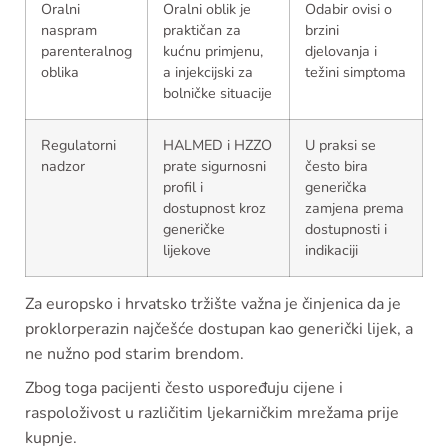
Oralni
Oralni oblik je
Odabir ovisi o
naspram
praktičan za
brzini
parenteralnog
kućnu primjenu,
djelovanja i
oblika
a injekcijski za
težini simptoma
bolničke situacije
Regulatorni
HALMED i HZZO
U praksi se
nadzor
prate sigurnosni
često bira
profil i
generička
dostupnost kroz
zamjena prema
generičke
dostupnosti i
lijekove
indikaciji
Za europsko i hrvatsko tržište važna je činjenica da je
proklorperazin najčešće dostupan kao generički lijek, a
ne nužno pod starim brendom.
Zbog toga pacijenti često uspoređuju cijene i
raspoloživost u različitim ljekarničkim mrežama prije
kupnje.