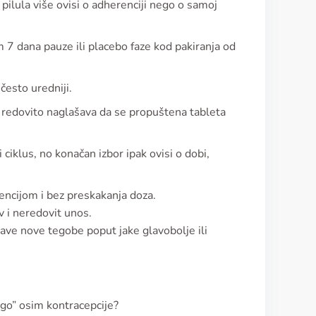
pilula više ovisi o adherenciji nego o samoj
 7 dana pauze ili placebo faze kod pakiranja od
 često uredniji.
 redovito naglašava da se propuštena tableta
 ciklus, no konačan izbor ipak ovisi o dobi,
encijom i bez preskakanja doza.
v i neredovit unos.
ojave nove tegobe poput jake glavobolje ili
rugo” osim kontracepcije?