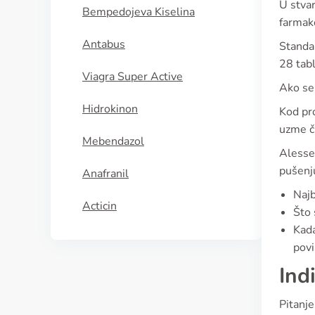
U stvar
Bempedojeva Kiselina
farmako
Antabus
Standar
28 tabl
Viagra Super Active
Ako se 
Hidrokinon
Kod pr
uzme či
Mebendazol
Alesse 
pušenj
Anafranil
Najb
Acticin
Što 
Kada
povi
Ind
Pitanje