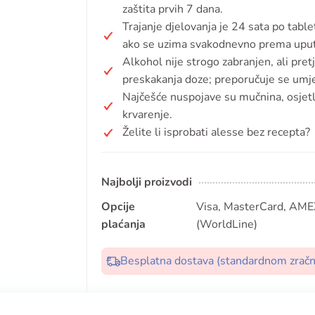
zaštita prvih 7 dana.
Trajanje djelovanja je 24 sata po tablet
ako se uzima svakodnevno prema upu
Alkohol nije strogo zabranjen, ali pret
preskakanja doze; preporučuje se umj
Najčešće nuspojave su mučnina, osjetlji
krvarenje.
Želite li isprobati alesse bez recepta?
Najbolji proizvodi
Opcije
Visa, MasterCard, AMEX
plaćanja
(WorldLine)
Besplatna dostava (standardnom zrač