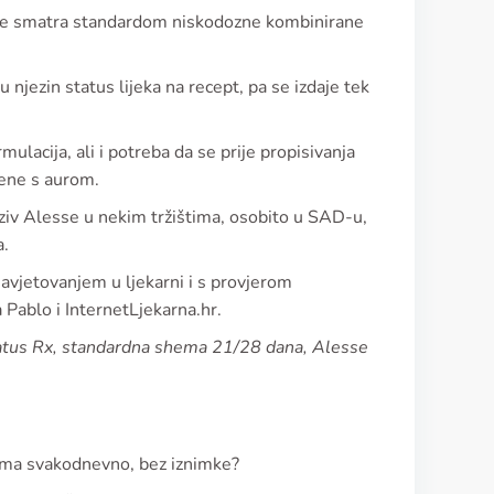
 se smatra standardom niskodozne kombinirane
jezin status lijeka na recept, pa se izdaje tek
ulacija, ali i potreba da se prije propisivanja
rene s aurom.
naziv Alesse u nekim tržištima, osobito u SAD-u,
a.
savjetovanjem u ljekarni i s provjerom
 Pablo i InternetLjekarna.hr.
tatus Rx, standardna shema 21/28 dana, Alesse
uzima svakodnevno, bez iznimke?