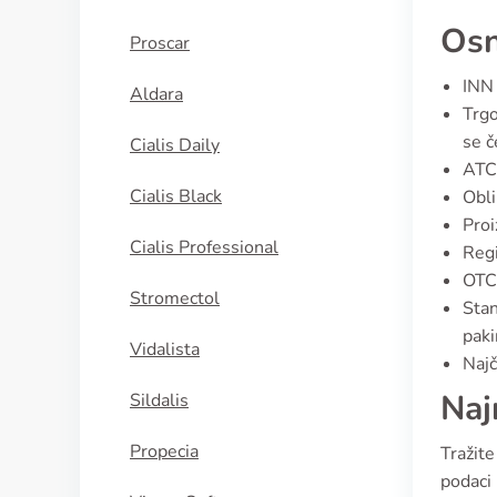
Osn
Proscar
INN 
Aldara
Trgo
se 
Cialis Daily
ATC
Cialis Black
Obli
Proi
Cialis Professional
Regi
OTC 
Stromectol
Stan
paki
Vidalista
Najč
Naj
Sildalis
Propecia
Tražite
podaci 