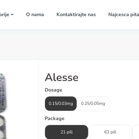
rije
O nama
Kontaktirajte nas
Najcesca pita
Alesse
Dosage
0.15/0.03mg
0.25/0.05mg
Package
21 pill
63 pill