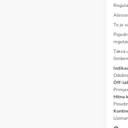
Regulat
Alesse 
To je v
Pojedin
regulac
Takva u
čimben
Indikac
Odobren
Off-la
Primjen
Hitna 
Posebna
Kontin
Uziman