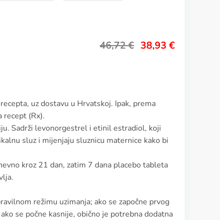
46,72
€
38,93
€
 recepta, uz dostavu u Hrvatskoj. Ipak, prema
na recept (Rx).
u. Sadrži levonorgestrel i etinil estradiol, koji
ikalnu sluz i mijenjaju sluznicu maternice kako bi
dnevno kroz 21 dan, zatim 7 dana placebo tableta
vlja.
pravilnom režimu uzimanja; ako se započne prvog
 ako se počne kasnije, obično je potrebna dodatna