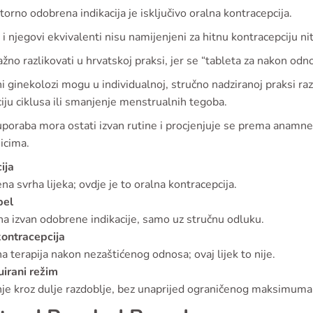
orno odobrena indikacija je isključivo oralna kontracepcija.
i njegovi ekvivalenti nisu namijenjeni za hitnu kontracepciju ni
ažno razlikovati u hrvatskoj praksi, jer se “tableta za nakon odn
i ginekolozi mogu u individualnoj, stručno nadziranoj praksi r
iju ciklusa ili smanjenje menstrualnih tegoba.
poraba mora ostati izvan rutine i procjenjuje se prema anamnez
icima.
ija
a svrha lijeka; ovdje je to oralna kontracepcija.
bel
a izvan odobrene indikacije, samo uz stručnu odluku.
kontracepcija
 terapija nakon nezaštićenog odnosa; ovaj lijek to nije.
uirani režim
je kroz dulje razdoblje, bez unaprijed ograničenog maksimuma,