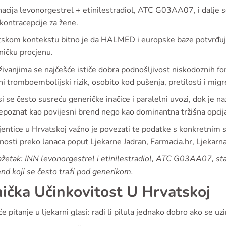
acija levonorgestrel + etinilestradiol, ATC G03AA07, i dalje
kontracepcije za žene.
skom kontekstu bitno je da HALMED i europske baze potvrđuju n
čničku procjenu.
živanjima se najčešće ističe dobra podnošljivost niskodoznih form
ni tromboembolijski rizik, osobito kod pušenja, pretilosti i mig
i se često susreću generičke inačice i paralelni uvozi, dok je 
epoznat kao povijesni brend nego kao dominantna tržišna opcij
jentice u Hrvatskoj važno je povezati te podatke s konkretnim 
osti preko lanaca poput Ljekarne Jadran, Farmacia.hr, Ljekarna
ažetak: INN levonorgestrel i etinilestradiol, ATC G03AA07, s
nd koji se često traži pod generikom.
nička Učinkovitost U Hrvatskoj
e pitanje u ljekarni glasi: radi li pilula jednako dobro ako se 