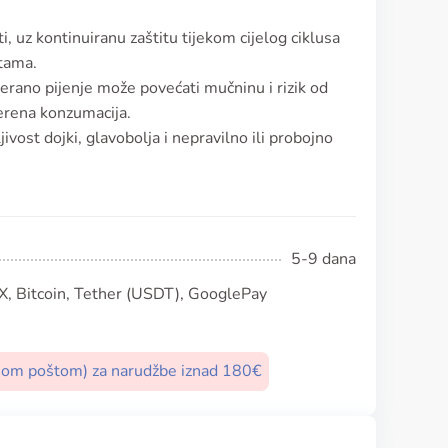
i, uz kontinuiranu zaštitu tijekom cijelog ciklusa
tama.
jerano pijenje može povećati mučninu i rizik od
erena konzumacija.
vost dojki, glavobolja i nepravilno ili probojno
5-9 dana
, Bitcoin, Tether (USDT), GooglePay
nom poštom) za narudžbe iznad 180€