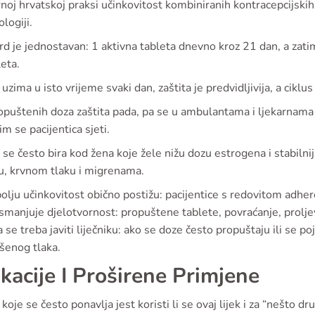
noj hrvatskoj praksi učinkovitost kombiniranih kontracepcijskih 
logiji.
d je jednostavan: 1 aktivna tableta dnevno kroz 21 dan, a zatim
eta.
uzima u isto vrijeme svaki dan, zaštita je predvidljivija, a ciklus
opuštenih doza zaštita pada, pa se u ambulantama i ljekarnama
m se pacijentica sjeti.
se često bira kod žena koje žele nižu dozu estrogena i stabilniji
u, krvnom tlaku i migrenama.
olju učinkovitost obično postižu: pacijentice s redovitom adher
smanjuje djelotvornost: propuštene tablete, povraćanje, prolje
 se treba javiti liječniku: ako se doze često propuštaju ili se p
šenog tlaka.
ikacije I Proširene Primjene
 koje se često ponavlja jest koristi li se ovaj lijek i za “nešto d