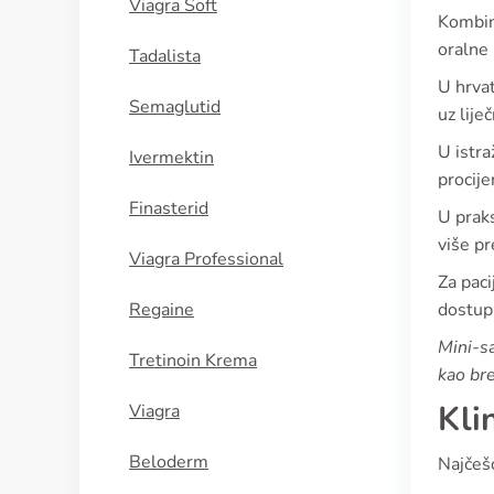
Viagra Soft
Kombin
oralne 
Tadalista
U hrvat
Semaglutid
uz lije
U istra
Ivermektin
procije
Finasterid
U praks
više pr
Viagra Professional
Za paci
Regaine
dostupn
Mini-s
Tretinoin Krema
kao bre
Kli
Viagra
Beloderm
Najčešć