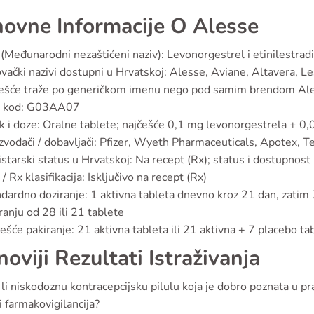
ovne Informacije O Alesse
(Međunarodni nezaštićeni naziv): Levonorgestrel i etinilestradi
vački nazivi dostupni u Hrvatskoj: Alesse, Aviane, Altavera, Les
češće traže po generičkom imenu nego pod samim brendom Al
 kod: G03AA07
k i doze: Oralne tablete; najčešće 0,1 mg levonorgestrela + 0,0
zvođači / dobavljači: Pfizer, Wyeth Pharmaceuticals, Apotex, Te
starski status u Hrvatskoj: Na recept (Rx); status i dostupnos
/ Rx klasifikacija: Isključivo na recept (Rx)
dardno doziranje: 1 aktivna tableta dnevno kroz 21 dan, zatim 7
ranju od 28 ili 21 tablete
ešće pakiranje: 21 aktivna tableta ili 21 aktivna + 7 placebo ta
noviji Rezultati Istraživanja
 li niskodoznu kontracepcijsku pilulu koja je dobro poznata u pra
i farmakovigilancija?