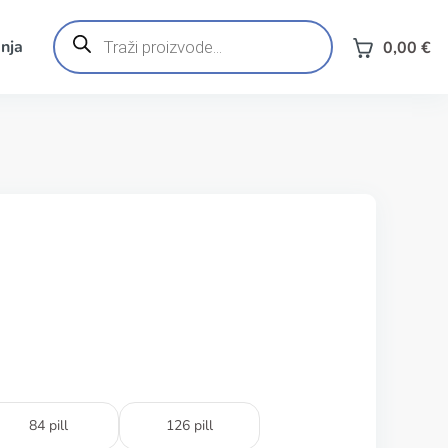
Products
search
nja
0,00
€
84 pill
126 pill